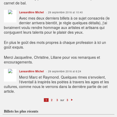
carnet de bal.
Lansardière Michel
29 septembre 2016 at 10:40
Avec mes deux derniers billets à ce sujet consacrés (le
dernier arrivera bientôt, je règle quelques détails), j'ai
bvraiment voulu rendre hommage aux artistes et artisans qui
conjuguent leurs talents pour le plaisir des yeux.
En plus le goût des mots propres à chaque profession à ici un
goût exquis.
Merci Jacqueline, Christine, Liliane pour vos remarques et
encouragements.
Lansardière Michel
29 septembre 2016 at 6:24
Merci Marc et Raymond. Quelques rimes s'envolent,
l'éventail à inspirés les poètes à travers les ages et les
cultures, comme nous le verrons dans la dernière partie de cet
article.
sur
1
2
3
3
S
ui
v
Billets les plus récents
a
n
t