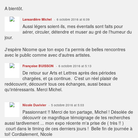
A bientôt.
Lansardière Michel
6 octobre 2016 at 6:09
Aussi légers soient-ils, mes éventails sont faits pour
aérer, circuler, détendre et muser au gré de l'humeur du
jour.
J'espère Nicome que ton expo t'a permis de belles rencontres
avec le public comme avec d'autres artistes.
Françoise BUISSON
6 octobre 2016 at 5:13
De retour sur Arts et Lettres après des périodes
chargées, et ça continue. C'est un réel plaisir de
redécouvrir, découvrir tous ces échanges, aussi beaux
qu'intéressants. Merci Michel.
Nicole Duvivier
5 octobre 2016 at 5:03
Passionnant !! Merci de ton partage, Michel ! Désolée de
découvrir ce magnifique témoignage de tes recherches
aussi tardivement ... mon expo récente m'a prise de ( très !! )
court dans le timing de ces derniers jours ! Belle fin de journée à
toi! Cordialement, Nicole