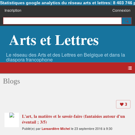
Statistiques google analytics du réseau arts et lettres: 8 403 74
Inscription
Connexion
Arts et Lettres
Blogs
3
L'art, la matière et le savoir-faire (fantaisies autour d'un
éventail ; 3/5)
Publié(e) par
Lansardière Michel
le 23 septembre 2016 à 9:30