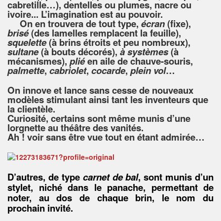
cabretille…), dentelles ou plumes, nacre ou
ivoire... L’imagination est au pouvoir.
On en trouvera de tout type,
écran
(fixe),
brisé
(des lamelles remplacent la feuille),
squelette
(à brins étroits et peu nombreux),
sultane
(à bouts décorés),
à systèmes
(à
mécanismes),
plié
en aile de chauve-souris,
palmette
,
cabriolet
,
cocarde
,
plein vol
…
On innove et lance sans cesse de nouveaux
modèles stimulant ainsi tant les inventeurs que
la clientèle.
Curiosité, certains sont même munis d’une
lorgnette au théâtre des vanités.
Ah ! voir sans être vue tout en étant admirée…
D’autres, de type
carnet de bal
, sont munis d’un
stylet, niché dans le panache, permettant de
noter, au dos de chaque brin, le nom du
prochain invité.