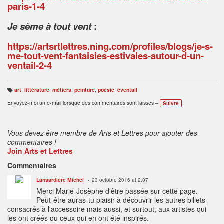
paris-1-4
Je sème à tout vent
:
https://artsrtlettres.ning.com/profiles/blogs/je-s-
me-tout-vent-fantaisies-estivales-autour-d-un-
ventail-2-4
art
,
littérature
,
métiers
,
peinture
,
poésie
,
éventail
B
ali
Envoyez-moi un e-mail lorsque des commentaires sont laissés –
Suivre
s
e
s
:
Vous devez être membre de Arts et Lettres pour ajouter des
commentaires !
Join Arts et Lettres
Commentaires
Lansardière Michel
23 octobre 2016 at 2:07
Merci Marie-Josèphe d'être passée sur cette page.
Peut-être auras-tu plaisir à découvrir les autres billets
consacrés à l'accessoire mais aussi, et surtout, aux artistes qui
les ont créés ou ceux qui en ont été inspirés.