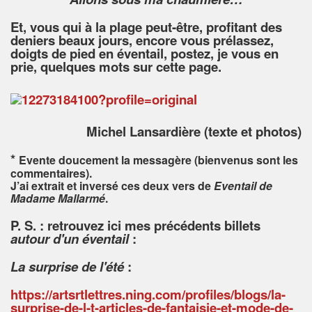
Et, vous qui à la plage peut-être, profitant des
deniers beaux jours, encore vous prélassez,
doigts de pied en éventail, postez, je vous en
prie, quelques mots sur cette page.
Michel Lansardière (texte et photos)
*
Evente doucement la messagère (bienvenus sont les
commentaires).
J’ai extrait et inversé ces deux vers de
Eventail de
Madame Mallarmé
.
P. S. : retrouvez ici mes précédents billets
autour d'un éventail
:
La surprise de l'été
:
https://artsrtlettres.ning.com/profiles/blogs/la-
surprise-de-l-t-articles-de-fantaisie-et-mode-de-