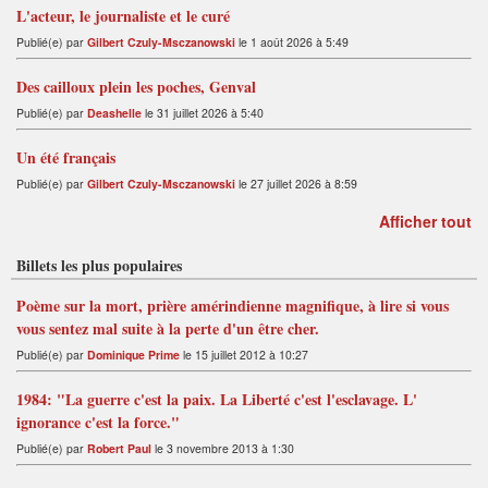
L'acteur, le journaliste et le curé
Publié(e) par
Gilbert Czuly-Msczanowski
le 1 août 2026 à 5:49
Des cailloux plein les poches, Genval
Publié(e) par
Deashelle
le 31 juillet 2026 à 5:40
Un été français
Publié(e) par
Gilbert Czuly-Msczanowski
le 27 juillet 2026 à 8:59
Afficher tout
Billets les plus populaires
Poème sur la mort, prière amérindienne magnifique, à lire si vous
vous sentez mal suite à la perte d'un être cher.
Publié(e) par
Dominique Prime
le 15 juillet 2012 à 10:27
1984: "La guerre c'est la paix. La Liberté c'est l'esclavage. L'
ignorance c'est la force."
Publié(e) par
Robert Paul
le 3 novembre 2013 à 1:30