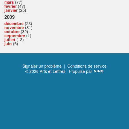
mars
(77)
février
(47)
janvier
(25)
2009
décembre
(23)
novembre
(31)
octobre
(32)
septembre
(1)
juillet
(13)
juin
(6)
Signaler un problème
|
Conditions de service
© 2026 Arts et Lettres
Propulsé par