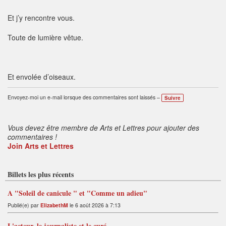
Et j’y rencontre vous.
Toute de lumière vêtue.
Et envolée d’oiseaux.
Envoyez-moi un e-mail lorsque des commentaires sont laissés –
Suivre
Vous devez être membre de Arts et Lettres pour ajouter des
commentaires !
Join Arts et Lettres
Billets les plus récents
A "Soleil de canicule " et "Comme un adieu"
Publié(e) par
ElizabethM
le 6 août 2026 à 7:13
L'acteur, le journaliste et le curé