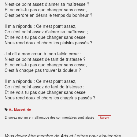
N'est-ce point assez d'aimer sa maîtresse ?
Et ne vois-tu pas que changer sans cesse,
C'est perdre en désirs le temps du bonheur ?
Il m'a répondu : Ce n'est point assez,
Ce n'est point assez d'aimer sa maîtresse ;
Et ne vois-tu pas que changer sans cesse
Nous rend doux et chers les plaisirs passés ?
J'ai dit à mon cœur, à mon faible cœur :
N'est-ce point assez de tant de tristesse ?
Et ne vois-tu pas que changer sans cesse,
C'est à chaque pas trouver la douleur ?
Il m'a répondu : Ce n'est point assez,
Ce n'est point assez de tant de tristesse ;
Et ne vois-tu pas que changer sans cesse
Nous rend doux et chers les chagrins passés ?
A.
,
Musset
,
de
B
ali
Envoyez-moi un e-mail lorsque des commentaires sont laissés –
Suivre
s
e
s
:
Vous devez être membre de Arts et Lettres pour ajouter des