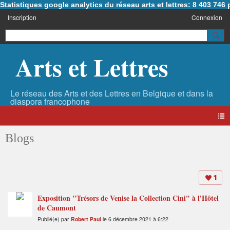
Statistiques google analytics du réseau arts et lettres: 8 403 74
Inscription
Connexion
Arts et Lettres
Blogs
1
Exposition "Trésors de Venise la Collection Cini" à l'Hôtel
de Caumont
Publié(e) par
Robert Paul
le 6 décembre 2021 à 6:22