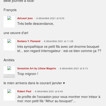
Belle journée à tous!
François
delcourt jean
6 décembre 2021 at 9:03
Trés belle descendance,
une oeuvre d'art
Barbara Y. Flamand
6 décembre 2021 at 11:29
très sympathique ce petit fils avec cet énorme bouquet
et... son regard interrogateur : est-ce bien comme ça ??
Amitiés
Sensation Art by Liliane Magotte
6 décembre 2021 at 9:13
Trop mignon !
ADMINISTRATEUR
PARTENARIATS
le mien arrivera dans le courant janvier ♥
Robert Paul
6 décembre 2021 at 6:40
Je profite de l'occasion pour vous montrer mon trésor à
moi: mon petit fils "Athur au bouquet"...