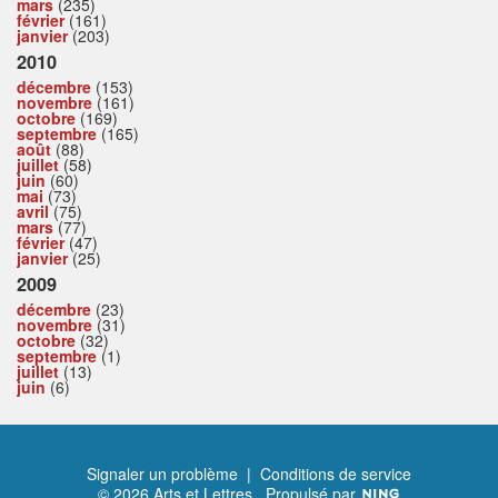
mars
(235)
février
(161)
janvier
(203)
2010
décembre
(153)
novembre
(161)
octobre
(169)
septembre
(165)
août
(88)
juillet
(58)
juin
(60)
mai
(73)
avril
(75)
mars
(77)
février
(47)
janvier
(25)
2009
décembre
(23)
novembre
(31)
octobre
(32)
septembre
(1)
juillet
(13)
juin
(6)
Signaler un problème
|
Conditions de service
© 2026 Arts et Lettres
Propulsé par