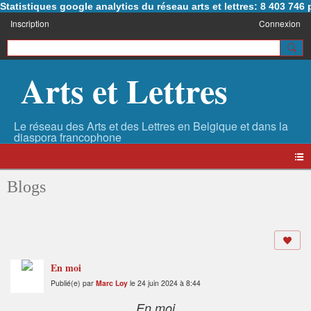
Statistiques google analytics du réseau arts et lettres: 8 403 74
Inscription
Connexion
Arts et Lettres
Blogs
En moi
Publié(e) par
Marc Loy
le 24 juin 2024 à 8:44
En moi