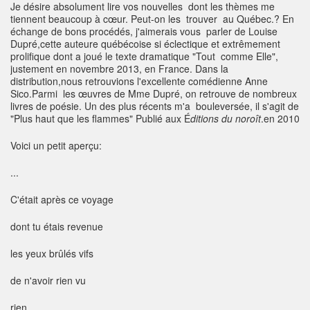
Je désire absolument lire vos nouvelles dont les thèmes me
tiennent beaucoup à cœur. Peut-on les trouver au Québec.? En
échange de bons procédés, j'aimerais vous parler de Louise
Dupré,cette auteure québécoise si éclectique et extrêmement
prolifique dont a joué le texte dramatique "Tout comme Elle",
justement en novembre 2013, en France. Dans la
distribution,nous retrouvions l'excellente comédienne Anne
Sico.Parmi les œuvres de Mme Dupré, on retrouve de nombreux
livres de poésie. Un des plus récents m'a bouleversée, il s'agit de
"Plus haut que les flammes" Publié aux É
ditions du noroît
.en 2010
Voici un petit aperçu:
...
C'était après ce voyage
dont tu étais revenue
les yeux brûlés vifs
de n'avoir rien vu
rien