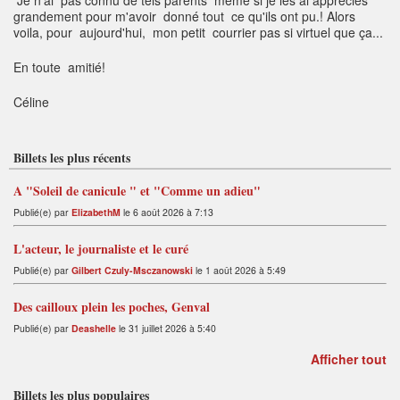
Je n'ai pas connu de tels parents même si je les ai appréciés
grandement pour m'avoir donné tout ce qu'ils ont pu.! Alors
voila, pour aujourd'hui, mon petit courrier pas si virtuel que ça...
En toute amitié!
Céline
Billets les plus récents
A "Soleil de canicule " et "Comme un adieu"
Publié(e) par
ElizabethM
le 6 août 2026 à 7:13
L'acteur, le journaliste et le curé
Publié(e) par
Gilbert Czuly-Msczanowski
le 1 août 2026 à 5:49
Des cailloux plein les poches, Genval
Publié(e) par
Deashelle
le 31 juillet 2026 à 5:40
Afficher tout
Billets les plus populaires