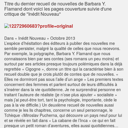
Titre du dernier recueil de nouvelles de Barbara Y.
Flamand dont voici les pages couverture suivie d'une
critique de "Inédit Nouveau"
Dans « Inédit Nouveau » Octobre 2013
L’espèce d’hésitation des éditeurs à publier des nouvelles me
semble persister, malgré la qualité de celles que nous recevons.
Par exemple, la polygraphe, Barbara Y. Flamand que nous
connaissons bien par ses contes (ses romans un peu moins) et
surtout par ses articles presque toujours polémiques dans la déjà
regrettée « Cigogne », donne un titre qui la caractérise bien à son
recueil double que je crois plutôt de contes que de nouvelles. «
Elles ne dormiront pas sous l’aile d’un ange » Les premiers textes
concernent des femmes et parlent surtout de leurs difficultés à
s’insérer dans la vie quotidienne. Je ne surprendrai personne en
traitant l’auteure de réaliste (je n’ose plus ajouter « socialiste »
mais j’ai peut-être tort, tant la psychologie, importante, cède le
pas à la vie difficile.) Un deuxième recueil de nouvelles aussi
comme je les lis chapitres, concerne un seul personnage, le
Tchèque <Miroslav Pucherna, qui découvre un pays neuf pour lui
et se révèle en fait dans « La cabane de l’Inca » ce qui en fait
presque un petit roman d’aventures, elles aussi quotidiennes…