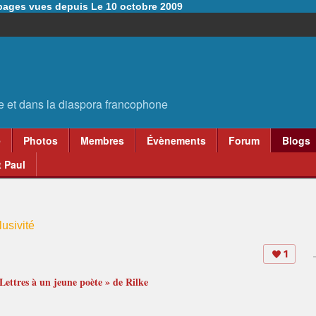
6 pages vues depuis Le 10 octobre 2009
e
Photos
Membres
Évènements
Forum
Blogs
 Paul
usivité
1
 Lettres à un jeune poète » de Rilke