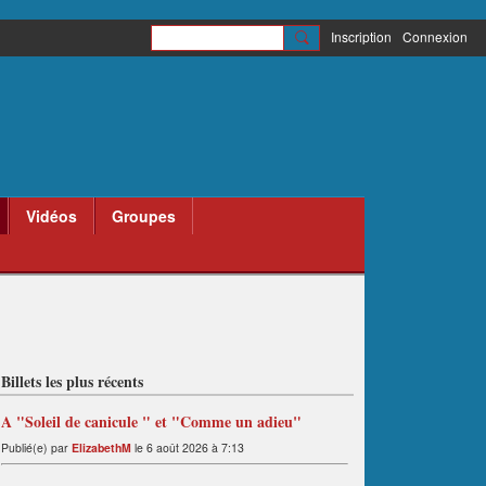
Inscription
Connexion
Vidéos
Groupes
Billets les plus récents
A "Soleil de canicule " et "Comme un adieu"
Publié(e) par
ElizabethM
le 6 août 2026 à 7:13