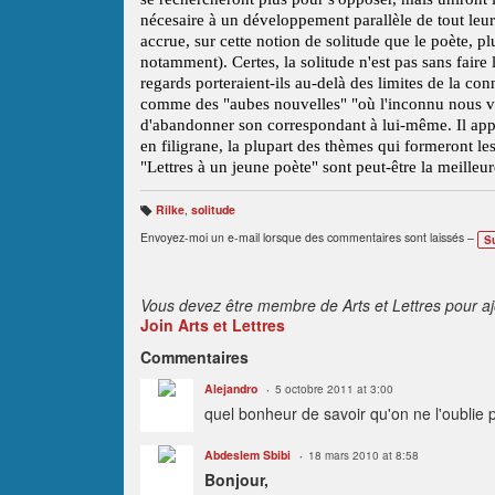
nécesaire à un développement parallèle de tout leur 
accrue, sur cette notion de solitude que le poète, plu
notamment). Certes, la solitude n'est pas sans faire
regards porteraient-ils au-delà des limites de la con
comme des "aubes nouvelles" "où l'inconnu nous vis
d'abandonner son correspondant à lui-même. Il appa
en filigrane, la plupart des thèmes qui formeront le
"Lettres à un jeune poète" sont peut-être la meilleu
Rilke
,
solitude
B
ali
Envoyez-moi un e-mail lorsque des commentaires sont laissés –
S
s
e
s
:
Vous devez être membre de Arts et Lettres pour a
Join Arts et Lettres
Commentaires
Alejandro
5 octobre 2011 at 3:00
quel bonheur de savoir qu'on ne l'oublie p
Abdeslem Sbibi
18 mars 2010 at 8:58
Bonjour,