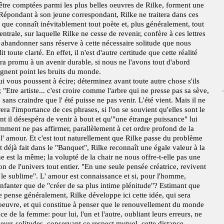
être comptées parmi les plus belles oeuvres de Rilke, forment une
. Répondant à son jeune correspondant, Rilke ne traitera dans ces
e que connaît inévitablement tout poète et, plus généralement, tout
entrale, sur laquelle Rilke ne cesse de revenir, confère à ces lettres
 abandonner sans réserve à cette nécessaire solitude que nous
toute clarté. En effet, il n'est d'autre certitude que cette réalité
ra promu à un avenir durable, si nous ne l'avons tout d'abord
ignent point les bruits du monde.
i vous poussent à écire; déterminez avant toute autre chose s'ils
Etre artiste... c'est croire comme l'arbre qui ne presse pas sa sève,
sans craindre que l' été puisse ne pas venir. L'été vient. Mais il ne
a l'importance de ces phrases, si l'on se souvient qu'elles sont le
nt il désespéra de venir à bout et qu'"une étrange puissance" lui
mment ne pas affirmer, parallèlement à cet ordre profond de la
e l' amour. Et c'est tout naturellement que Rilke passe du problème
it déjà fait dans le "Banquet", Rilke reconnaît une égale valeur à la
gine est la même; la volupté de la chair ne nous offre-t-elle pas une
on de l'univers tout entier. "En une seule pensée créatrice, revivent
t le sublime". L' amour est connaissance et si, pour l'homme,
enfanter que de "créer de sa plus intime plénitude"? Estimant que
le pense généralement, Rilke développe ici cette idée, qui sera
on oeuvre, et qui constitue à penser que le renouvellement du monde
e de la femme: pour lui, l'un et l'autre, oubliant leurs erreurs, ne
eurs solitudes, conservant ce respect mutuel, cette distance