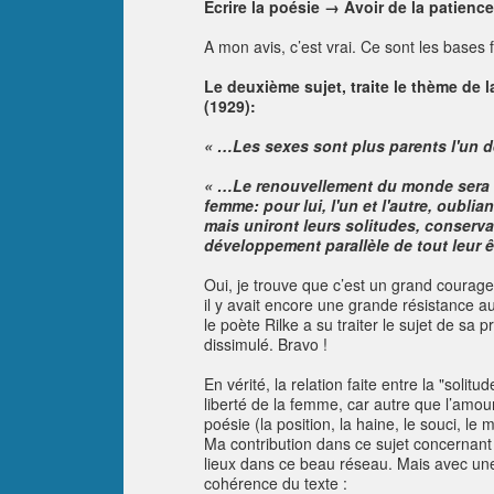
Ecrire la poésie → Avoir de la patienc
A mon avis, c’est vrai. Ce sont les bases
Le deuxième sujet, traite le thème de 
(1929):
« …Les sexes sont plus parents l'un d
« …Le renouvellement du monde sera le
femme: pour lui, l'un et l'autre, oubli
mais uniront leurs solitudes, conserva
développement parallèle de tout leur êt
Oui, je trouve que c’est un grand courage,
il y avait encore une grande résistance a
le poète Rilke a su traiter le sujet de sa p
dissimulé. Bravo !
En vérité, la relation faite entre la "solitud
liberté de la femme, car autre que l’amour
poésie (la position, la haine, le souci, le
Ma contribution dans ce sujet concernant 
lieux dans ce beau réseau. Mais avec une 
cohérence du texte :