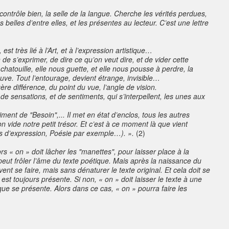
 contrôle bien, la selle de la langue. Cherche les vérités perdues,
s belles d’entre elles, et les présentes au lecteur. C’est une lettre
 très lié à l’Art, et à l’expression artistique…
de s’exprimer, de dire ce qu’on veut dire, et de vider cette
hatouille, elle nous guette, et elle nous pousse à perdre, la
ouve. Tout l’entourage, devient étrange, invisible…
ère différence, du point du vue, l’angle de vision.
e sensations, et de sentiments, qui s’interpellent, les unes aux
timent de "Besoin",... Il met en état d’enclos, tous les autres
on vide notre petit trésor. Et c’est à ce moment là que vient
es d’expression, Poésie par exemple…). ».
(2)
ors « on » doit lâcher les "manettes", pour laisser place à la
i peut frôler l’âme du texte poétique. Mais après la naissance du
uvent se faire, mais sans dénaturer le texte original. Et cela doit se
est toujours présente. Si non, « on » doit laisser le texte à une
ique se présente. Alors dans ce cas, « on » pourra faire les