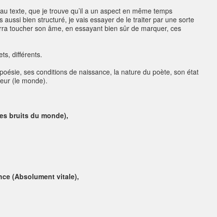
eau texte, que je trouve qu’il a un aspect en même temps
s aussi bien structuré, je vais essayer de le traiter par une sorte
urra toucher son âme, en essayant bien sûr de marquer, ces
s, différents.
a poésie, ses conditions de naissance, la nature du poète, son état
rieur (le monde).
des bruits du monde),
ce (Absolument vitale),