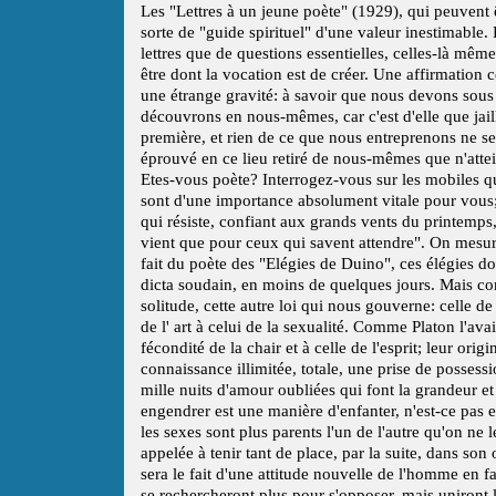
Les "Lettres à un jeune poète" (1929), qui peuvent 
sorte de "guide spirituel" d'une valeur inestimable
lettres que de questions essentielles, celles-là mêm
être dont la vocation est de créer. Une affirmation c
une étrange gravité: à savoir que nous devons sous
découvrons en nous-mêmes, car c'est d'elle que jaillit 
première, et rien de ce que nous entreprenons ne se
éprouvé en ce lieu retiré de nous-mêmes que n'atte
Etes-vous poète? Interrogez-vous sur les mobiles qu
sont d'une importance absolument vitale pour vous; "
qui résiste, confiant aux grands vents du printemps, 
vient que pour ceux qui savent attendre". On mesurer
fait du poète des "Elégies de Duino", ces élégies do
dicta soudain, en moins de quelques jours. Mais co
solitude, cette autre loi qui nous gouverne: celle d
de l' art à celui de la sexualité. Comme Platon l'ava
fécondité de la chair et à celle de l'esprit; leur ori
connaissance illimitée, totale, une prise de possessi
mille nuits d'amour oubliées qui font la grandeur e
engendrer est une manière d'enfanter, n'est-ce pas 
les sexes sont plus parents l'un de l'autre qu'on ne 
appelée à tenir tant de place, par la suite, dans s
sera le fait d'une attitude nouvelle de l'homme en fac
se rechercheront plus pour s'opposer, mais uniront l