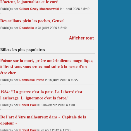
L'acteur, le journaliste et le curé
Publié(e) par
Gilbert Czuly-Msczanowski
le 1 août 2026 à 5:49
Des cailloux plein les poches, Genval
Publié(e) par
Deashelle
le 31 juillet 2026 à 5:40
Afficher tout
Billets les plus populaires
Poème sur la mort, prière amérindienne magnifique,
à lire si vous vous sentez mal suite à la perte d'un
être cher.
Publié(e) par
Dominique Prime
le 15 juillet 2012 à 10:27
1984: "La guerre c'est la paix. La Liberté c'est
l'esclavage. L' ignorance c'est la force."
Publié(e) par
Robert Paul
le 3 novembre 2013 à 1:30
De l’art d’être malheureux dans « Capitale de la
douleur »
Publié(e) par
Robert Paul
le 25 août 2012 à 11:30