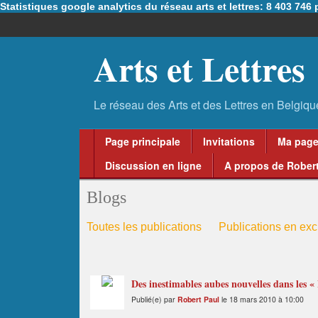
Statistiques google analytics du réseau arts et lettres: 8 403 74
Arts et Lettres
Page principale
Invitations
Ma pag
Discussion en ligne
A propos de Robert
Blogs
Toutes les publications
Publications en excl
Des inestimables aubes nouvelles dans les «
Publié(e) par
Robert Paul
le 18 mars 2010 à 10:00