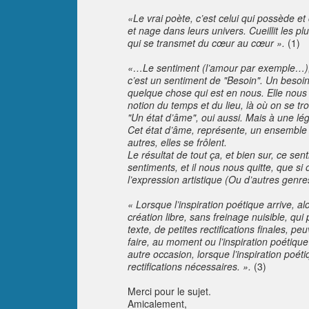
«Le vrai poète, c’est celui qui possède et
et nage dans leurs univers. Cueillit les plu
qui se transmet du cœur au cœur ».
(1)
«…Le sentiment (l’amour par exemple…), est
c’est un sentiment de "Besoin". Un besoin 
quelque chose qui est en nous. Elle nous c
notion du temps et du lieu, là où on se tr
"Un état d’âme", oui aussi. Mais à une lég
Cet état d’âme, représente, un ensemble d
autres, elles se frôlent.
Le résultat de tout ça, et bien sur, ce sen
sentiments, et il nous nous quitte, que si 
l’expression artistique (Ou d’autres genr
« Lorsque l’inspiration poétique arrive, al
création libre, sans freinage nuisible, qu
texte, de petites rectifications finales, pe
faire, au moment ou l’inspiration poétique 
autre occasion, lorsque l’inspiration poét
rectifications nécessaires. ».
(3)
Merci pour le sujet.
Amicalement,