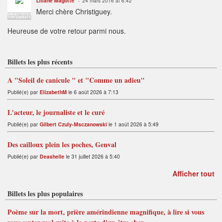
Liliane Magotte
24 mars 2016 at 6:42
Merci chère Christiguey.
ADMINISTRATEUR
PARTENARIATS
Heureuse de votre retour parmi nous.
Billets les plus récents
A "Soleil de canicule " et "Comme un adieu"
Publié(e) par
ElizabethM
le 6 août 2026 à 7:13
L'acteur, le journaliste et le curé
Publié(e) par
Gilbert Czuly-Msczanowski
le 1 août 2026 à 5:49
Des cailloux plein les poches, Genval
Publié(e) par
Deashelle
le 31 juillet 2026 à 5:40
Afficher tout
Billets les plus populaires
Poème sur la mort, prière amérindienne magnifique, à lire si vous