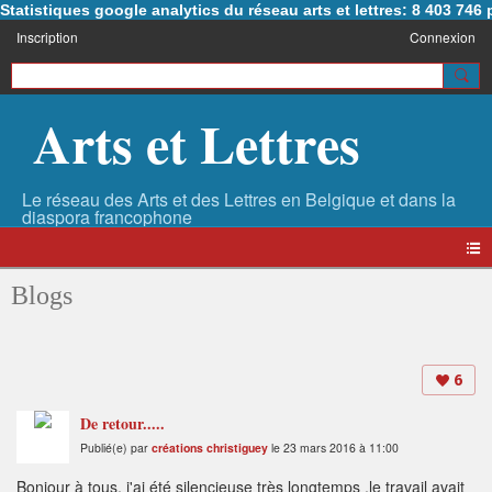
Statistiques google analytics du réseau arts et lettres: 8 403 74
Inscription
Connexion
Arts et Lettres
Blogs
6
De retour.....
Publié(e) par
créations christiguey
le 23 mars 2016 à 11:00
Bonjour à tous, j'ai été silencieuse très longtemps ,le travail avait