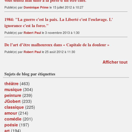
vous sentez mal suite à la perte d'un être cher.
Publié(e) par
Dominique Prime
le 15 juillet 2012 à 10:27
1984: "La guerre c'est la paix. La Liberté c'est l'esclavage. L'
ignorance c'est la force."
Publié(e) par
Robert Paul
le 3 novembre 2013 à 1:30
De l’art d’être malheureux dans « Capitale de la douleur »
Publié(e) par
Robert Paul
le 25 août 2012 à 11:30
Afficher tout
Sujets de blog par étiquettes
théâtre
(463)
musique
(304)
peinture
(239)
JGobert
(233)
classique
(225)
amour
(214)
comédie
(201)
poésie
(197)
art
(194)