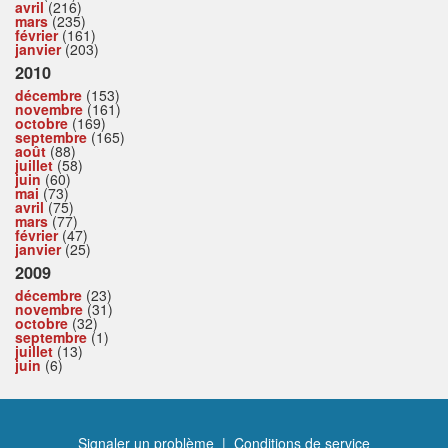
avril
(216)
mars
(235)
février
(161)
janvier
(203)
2010
décembre
(153)
novembre
(161)
octobre
(169)
septembre
(165)
août
(88)
juillet
(58)
juin
(60)
mai
(73)
avril
(75)
mars
(77)
février
(47)
janvier
(25)
2009
décembre
(23)
novembre
(31)
octobre
(32)
septembre
(1)
juillet
(13)
juin
(6)
Signaler un problème
|
Conditions de service