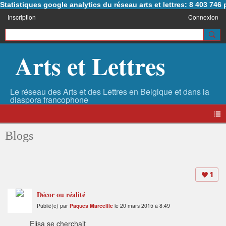
Statistiques google analytics du réseau arts et lettres: 8 403 74
Inscription
Connexion
Arts et Lettres
Blogs
1
Décor ou réalité
Publié(e) par
Pâques Marcellle
le 20 mars 2015 à 8:49
Elisa se cherchait