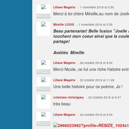
Liliane Magotte
1 novembre 2016 at 5:50
Merci à toi chère Mireille,au nom de Joell
ADMINISTRATEUR
PARTENARIATS
Mireille LOUIS
1 novembre 2016 at 5:35
Beau partenariat! Belle fusion "Joelle
touchent mon coeur ainsi que la coule
partage!
Amitiés Mireille
Liliane Magotte
26 octobre 2016 at 9:02
Merci Nicole, ce fut une riche histoire entr
ADMINISTRATEUR
PARTENARIATS
Liliane Magotte
22 octobre 2016 at 11:28
Une belle histoire pour ce poème, Jo !
ADMINISTRATEUR
PARTENARIATS
créations christiguey
22 octobre 2016 at 5:47
très beau
Liliane Magotte
22 octobre 2016 at 9:34
ADMINISTRATEUR
PARTENARIATS