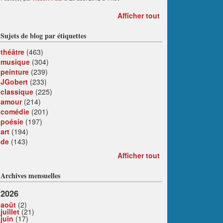
Afficher tout
Sujets de blog par étiquettes
théâtre
(463)
musique
(304)
peinture
(239)
JGobert
(233)
classique
(225)
amour
(214)
comédie
(201)
poésie
(197)
art
(194)
de
(143)
Afficher tout
Archives mensuelles
2026
août
(2)
juillet
(21)
juin
(17)