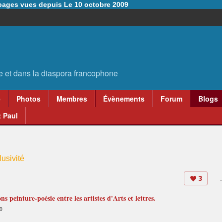
6 pages vues depuis Le 10 octobre 2009
e
Photos
Membres
Évènements
Forum
Blogs
 Paul
usivité
3
 peinture-poésie entre les artistes d'Arts et lettres.
30