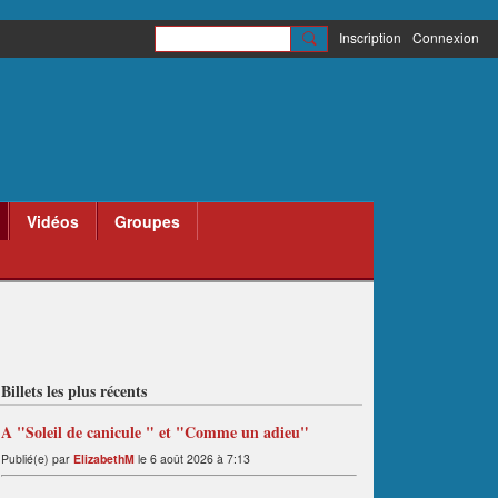
Inscription
Connexion
Vidéos
Groupes
Billets les plus récents
A "Soleil de canicule " et "Comme un adieu"
Publié(e) par
ElizabethM
le 6 août 2026 à 7:13