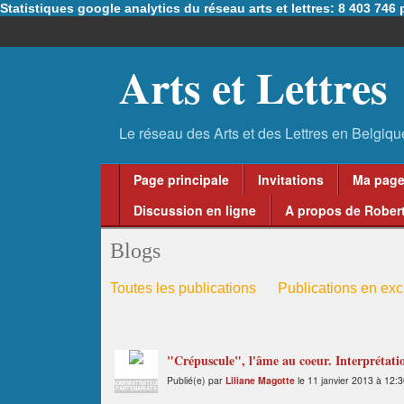
Statistiques google analytics du réseau arts et lettres: 8 403 74
Arts et Lettres
Page principale
Invitations
Ma pag
Discussion en ligne
A propos de Robert
Blogs
Toutes les publications
Publications en excl
"Crépuscule", l'âme au coeur. Interprétations
Publié(e) par
Liliane Magotte
le 11 janvier 2013 à 12:
ADMINISTRATEUR
PARTENARIATS