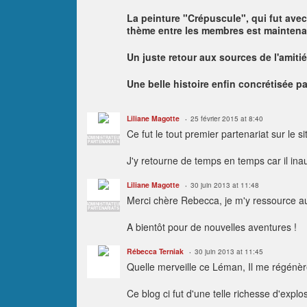
La peinture "Crépuscule", qui fut avec
thème entre les membres est maintena
Un juste retour aux sources de l'amitié
Une belle histoire enfin concrétisée 
Liliane Magotte
25 février 2015 at 8:40
Ce fut le tout premier partenariat sur le si
ADMINISTRATEUR
PARTENARIATS
J'y retourne de temps en temps car il in
Liliane Magotte
30 juin 2013 at 11:48
Merci chère Rebecca, je m'y ressource au
ADMINISTRATEUR
PARTENARIATS
A bientôt pour de nouvelles aventures !
Rébecca Terniak
30 juin 2013 at 11:45
Quelle merveille ce Léman, Il me régénè
Ce blog ci fut d'une telle richesse d'explo