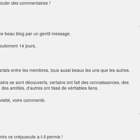
jouter des commentaires !
 ce beau blog par un gentil message.
seulement 14 jours.
nariats entre les membres, tous aussi beaux les uns que les autres.
tains se sont découverts, certains ont fait des connaissances, des
es amitiés, d'autres ont tissé de véritables liens.
visité, voire commenté.
irs ce crépuscule a-t-il permis !