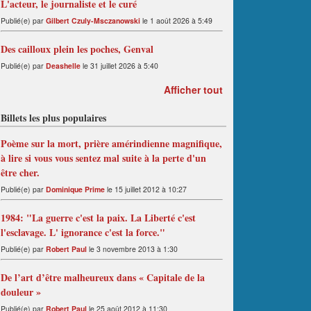
L'acteur, le journaliste et le curé
Publié(e) par
Gilbert Czuly-Msczanowski
le 1 août 2026 à 5:49
Des cailloux plein les poches, Genval
Publié(e) par
Deashelle
le 31 juillet 2026 à 5:40
Afficher tout
Billets les plus populaires
Poème sur la mort, prière amérindienne magnifique,
à lire si vous vous sentez mal suite à la perte d'un
être cher.
Publié(e) par
Dominique Prime
le 15 juillet 2012 à 10:27
1984: "La guerre c'est la paix. La Liberté c'est
l'esclavage. L' ignorance c'est la force."
Publié(e) par
Robert Paul
le 3 novembre 2013 à 1:30
De l’art d’être malheureux dans « Capitale de la
douleur »
Publié(e) par
Robert Paul
le 25 août 2012 à 11:30