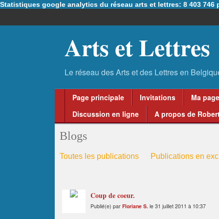
Statistiques google analytics du réseau arts et lettres: 8 403 74
Arts et Lettres
Page principale
Invitations
Ma pag
Discussion en ligne
A propos de Robert
Blogs
Toutes les publications
Publications en excl
Coup de coeur.
Publié(e) par
Floriane S.
le 31 juillet 2011 à 10:37