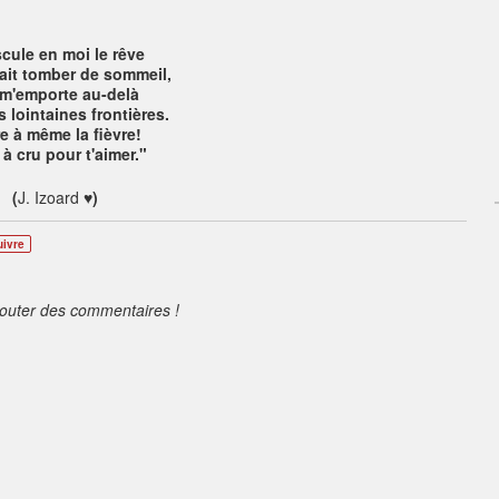
cule en moi le rêve
ait tomber de sommeil,
 m'emporte au-delà
 lointaines frontières.
e à même la fièvre!
 à cru pour t'aimer."
(
J. Izoard
♥)
uivre
jouter des commentaires !