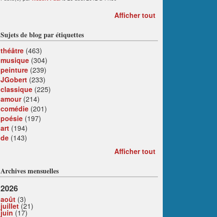
Afficher tout
Sujets de blog par étiquettes
théâtre
(463)
musique
(304)
peinture
(239)
JGobert
(233)
classique
(225)
amour
(214)
comédie
(201)
poésie
(197)
art
(194)
de
(143)
Afficher tout
Archives mensuelles
2026
août
(3)
juillet
(21)
juin
(17)