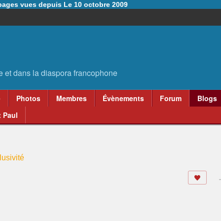
6 pages vues depuis Le 10 octobre 2009
e
Photos
Membres
Évènements
Forum
Blogs
 Paul
usivité