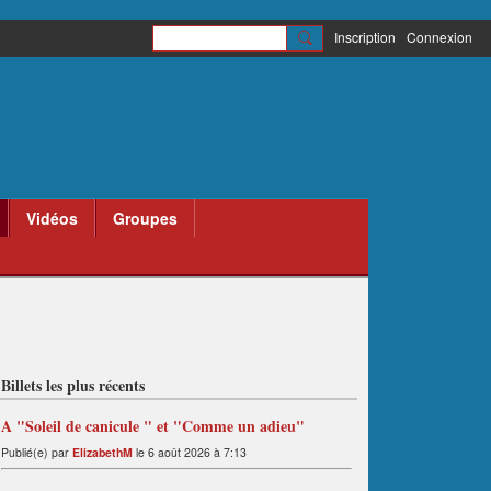
Inscription
Connexion
Vidéos
Groupes
Billets les plus récents
A "Soleil de canicule " et "Comme un adieu"
Publié(e) par
ElizabethM
le 6 août 2026 à 7:13