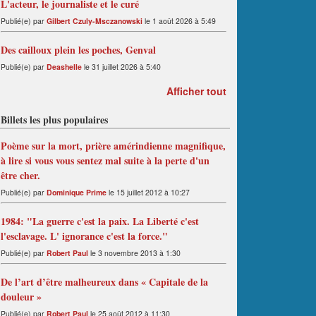
L'acteur, le journaliste et le curé
Publié(e) par
Gilbert Czuly-Msczanowski
le 1 août 2026 à 5:49
Des cailloux plein les poches, Genval
Publié(e) par
Deashelle
le 31 juillet 2026 à 5:40
Afficher tout
Billets les plus populaires
Poème sur la mort, prière amérindienne magnifique,
à lire si vous vous sentez mal suite à la perte d'un
être cher.
Publié(e) par
Dominique Prime
le 15 juillet 2012 à 10:27
1984: "La guerre c'est la paix. La Liberté c'est
l'esclavage. L' ignorance c'est la force."
Publié(e) par
Robert Paul
le 3 novembre 2013 à 1:30
De l’art d’être malheureux dans « Capitale de la
douleur »
Publié(e) par
Robert Paul
le 25 août 2012 à 11:30