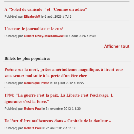
A "Soleil de canicule " et "Comme un adieu"
Publié(e) par
ElizabethM
le 6 août 2026 à 7:13
L'acteur, le journaliste et le curé
Publié(e) par
Gilbert Czuly-Msczanowski
le 1 août 2026 à 5:49
Afficher tout
Billets les plus populaires
Poème sur la mort, prière amérindienne magnifique, à lire si vous
vous sentez mal suite à la perte d'un être cher.
Publié(e) par
Dominique Prime
le 15 juillet 2012 à 10:27
1984: "La guerre c'est la paix. La Liberté c'est l'esclavage. L'
ignorance c'est la force."
Publié(e) par
Robert Paul
le 3 novembre 2013 à 1:30
De l’art d’être malheureux dans « Capitale de la douleur »
Publié(e) par
Robert Paul
le 25 août 2012 à 11:30