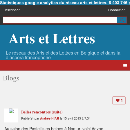
Statistiques google analytics du réseau arts et lettres: 8 403 74
Inscription
Connexion
Arts et Lettres
Blogs
1
Belles rencontres (suite)
Publié(e) par
Andrée HIAR
le 15 avril 2015 à 7:34
Au salon des Pastellistes belges à Namur, voici Adyne !