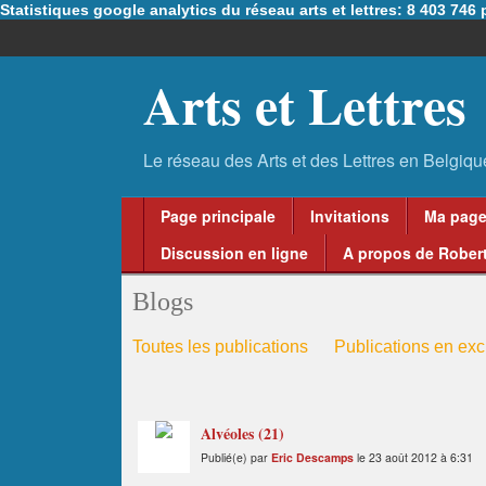
Statistiques google analytics du réseau arts et lettres: 8 403 74
Arts et Lettres
Page principale
Invitations
Ma pag
Discussion en ligne
A propos de Robert
Blogs
Toutes les publications
Publications en excl
Alvéoles (21)
Publié(e) par
Eric Descamps
le 23 août 2012 à 6:31