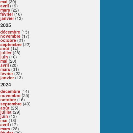
mai
(30)
avril
(19)
mars
(22)
février
(16)
janvier
(13)
2025
décembre
(15)
novembre
(17)
octobre
(21)
septembre
(22)
août
(14)
juillet
(28)
juin
(16)
mai
(20)
avril
(20)
mars
(31)
février
(22)
janvier
(13)
2024
décembre
(14)
novembre
(25)
octobre
(16)
septembre
(40)
août
(25)
juillet
(29)
juin
(13)
mai
(13)
avril
(17)
mars
(28)
février
(30)