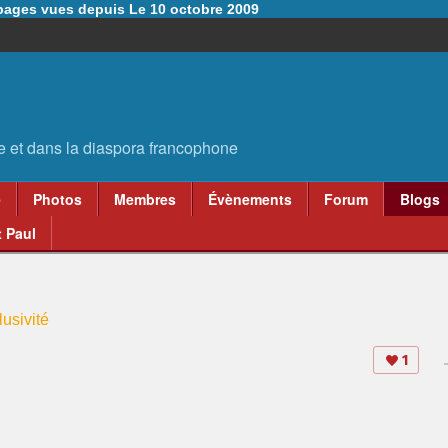
6 pages vues depuis Le 10 octobre 2009
e
Photos
Membres
Évènements
Forum
Blogs
 Paul
usivité
1