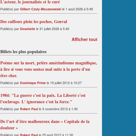
L'acteur, le journaliste et le curé
Publié(e) par
Gilbert Czuly-Msczanowski
le 1 août 2026 à 5:49
Des cailloux plein les poches, Genval
Publié(e) par
Deashelle
le 31 juillet 2026 à 5:40
Afficher tout
Billets les plus populaires
Poème sur la mort, prière amérindienne magnifique,
à lire si vous vous sentez mal suite à la perte d'un
être cher.
Publié(e) par
Dominique Prime
le 15 juillet 2012 à 10:27
1984: "La guerre c'est la paix. La Liberté c'est
l'esclavage. L' ignorance c'est la force."
Publié(e) par
Robert Paul
le 3 novembre 2013 à 1:30
De l’art d’être malheureux dans « Capitale de la
douleur »
Publié(e) par
Robert Paul
le 25 août 2012 à 11:30