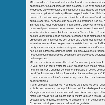
Milos s'était levé. Il tournait lentement autour des six caisses v
appartement, faisaient office de table de salon. Il les avait appelé
le début de sa vie d'étudiant, il s'était essayé aux fraudes en 
marchands, pénétration de systèmes de gestion de titres. Mais trè
données les mieux protégées constituait la meilleure manière de se f
quelque secret ou richesse était souvent une entreprise très peu r
En revanche, Milos éprouvait un malin plaisir à observer la vie de c
montraient plus ou moins performantes que les autres. L'étude min
lucrative dès lors qu'une faiblesse pouvait y être exploitée. C'est
société venait d'être cédée au leader européen de la distribution 
processus bien maîtrisés de son acquéreur. Depuis des années, no
acheminement était assuré par une société de transport dont Milos
quelques secondes, six caisses de grand cru avaient été déviées de 
non loin de la frontière germano-belge) où elles avaient été récupéré
nouveau modifié l'adresse de destination des précieuses bouteilles
du transporteur.
Milos et sa petite amie avaient bu et fait l'amour trois jours durant.
Et voici qu'à son tour il s'était fait voler, presque de la même mani
nom, en fait, car à changer de téléphone portable et de lieu de miss
détail ? – Sabrina semblait avoir œuvré à chaque instant pour s'offr
Exactement comme lui-même avait conçu sa « chute des dominos ». E
posait problème.
Il avait eu beau retourner les hypothèses dans tous les sens, quelqu
« chute des dominos », pourquoi Sabrina ne lui avait-elle pas tout 
s'imaginer pouvoir copier le contenu de son disque sans que, tôt o
matin, elle n'avait rien fait d'autre que lui mettre la puce à l'oreille. 
couteau sous la gorge, histoire de lui arracher un mot de passe ou
Et cela ne cadrait pas avec ce qu'il avait perçu d'elle.