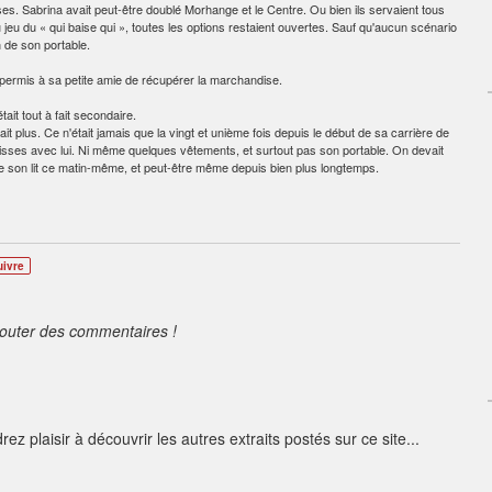
s. Sabrina avait peut-être doublé Morhange et le Centre. Ou bien ils servaient tous
 jeu du « qui baise qui », toutes les options restaient ouvertes. Sauf qu'aucun scénario
n de son portable.
 permis à sa petite amie de récupérer la marchandise.
it tout à fait secondaire.
ait plus. Ce n'était jamais que la vingt et unième fois depuis le début de sa carrière de
 caisses avec lui. Ni même quelques vêtements, et surtout pas son portable. On devait
 de son lit ce matin-même, et peut-être même depuis bien plus longtemps.
uivre
jouter des commentaires !
z plaisir à découvrir les autres extraits postés sur ce site...