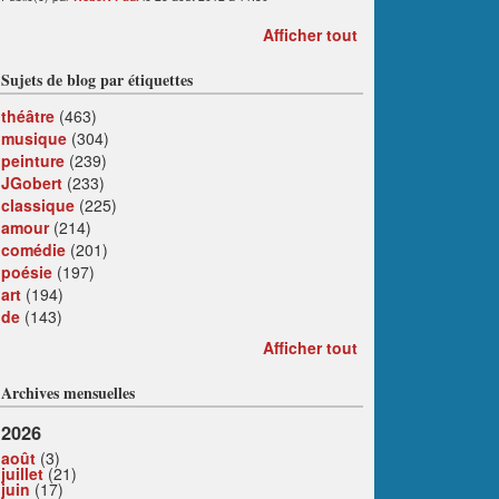
Afficher tout
Sujets de blog par étiquettes
théâtre
(463)
musique
(304)
peinture
(239)
JGobert
(233)
classique
(225)
amour
(214)
comédie
(201)
poésie
(197)
art
(194)
de
(143)
Afficher tout
Archives mensuelles
2026
août
(3)
juillet
(21)
juin
(17)