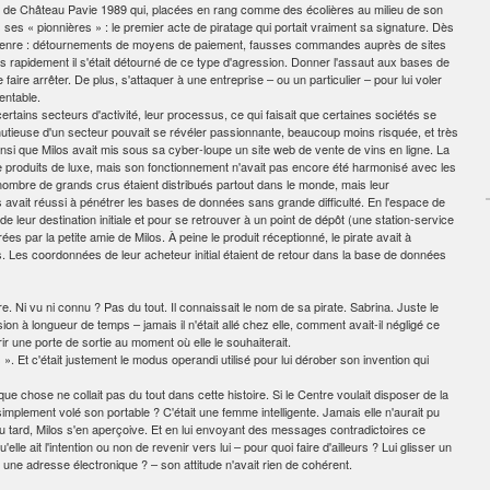
ides de Château Pavie 1989 qui, placées en rang comme des écolières au milieu de son
es ses « pionnières » : le premier acte de piratage qui portait vraiment sa signature. Dès
tout genre : détournements de moyens de paiement, fausses commandes auprès de sites
s rapidement il s'était détourné de ce type d'agression. Donner l'assaut aux bases de
aire arrêter. De plus, s'attaquer à une entreprise – ou un particulier – pour lui voler
entable.
ertains secteurs d'activité, leur processus, ce qui faisait que certaines sociétés se
utieuse d'un secteur pouvait se révéler passionnante, beaucoup moins risquée, et très
 ainsi que Milos avait mis sous sa cyber-loupe un site web de vente de vins en ligne. La
de produits de luxe, mais son fonctionnement n'avait pas encore été harmonisé avec les
mbre de grands crus étaient distribués partout dans le monde, mais leur
 avait réussi à pénétrer les bases de données sans grande difficulté. En l'espace de
leur destination initiale et pour se retrouver à un point de dépôt (une station-service
es par la petite amie de Milos. À peine le produit réceptionné, le pirate avait à
. Les coordonnées de leur acheteur initial étaient de retour dans la base de données
ère. Ni vu ni connu ? Pas du tout. Il connaissait le nom de sa pirate. Sabrina. Juste le
ion à longueur de temps – jamais il n'était allé chez elle, comment avait-il négligé ce
ir une porte de sortie au moment où elle le souhaiterait.
t c'était justement le modus operandi utilisé pour lui dérober son invention qui
e chose ne collait pas du tout dans cette histoire. Si le Centre voulait disposer de la
simplement volé son portable ? C'était une femme intelligente. Jamais elle n'aurait pu
u tard, Milos s'en aperçoive. Et en lui envoyant des messages contradictoires ce
Qu'elle ait l'intention ou non de revenir vers lui – pour quoi faire d'ailleurs ? Lui glisser un
 une adresse électronique ? – son attitude n'avait rien de cohérent.