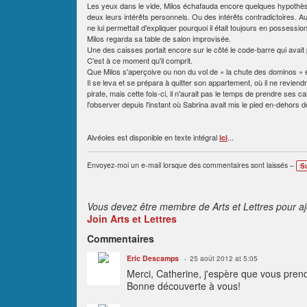
Les yeux dans le vide, Milos échafauda encore quelques hypothèse
deux leurs intérêts personnels. Ou des intérêts contradictoires. Au
ne lui permettait d'expliquer pourquoi il était toujours en possessio
Milos regarda sa table de salon improvisée.
Une des caisses portait encore sur le côté le code-barre qui avait
C'est à ce moment qu'il comprit.
Que Milos s'aperçoive ou non du vol de « la chute des dominos » éta
Il se leva et se prépara à quitter son appartement, où il ne reviendr
pirate, mais cette fois-ci, il n'aurait pas le temps de prendre ses
l'observer depuis l'instant où Sabrina avait mis le pied en-dehors
Alvéoles est disponible en texte intégral
...
ici
Envoyez-moi un e-mail lorsque des commentaires sont laissés –
S
Vous devez être membre de Arts et Lettres pour a
Join Arts et Lettres
Commentaires
Eric Descamps
25 août 2012 at 5:05
Merci, Catherine, j'espère que vous prendre
Bonne découverte à vous!