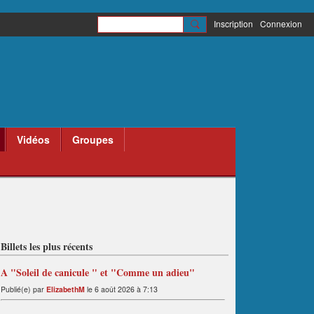
Inscription
Connexion
Vidéos
Groupes
Billets les plus récents
A "Soleil de canicule " et "Comme un adieu"
Publié(e) par
ElizabethM
le 6 août 2026 à 7:13