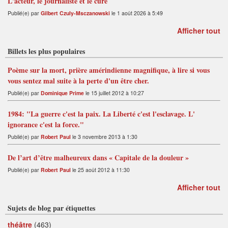
L'acteur, le journaliste et le curé
Publié(e) par
Gilbert Czuly-Msczanowski
le 1 août 2026 à 5:49
Afficher tout
Billets les plus populaires
Poème sur la mort, prière amérindienne magnifique, à lire si vous
vous sentez mal suite à la perte d'un être cher.
Publié(e) par
Dominique Prime
le 15 juillet 2012 à 10:27
1984: "La guerre c'est la paix. La Liberté c'est l'esclavage. L'
ignorance c'est la force."
Publié(e) par
Robert Paul
le 3 novembre 2013 à 1:30
De l’art d’être malheureux dans « Capitale de la douleur »
Publié(e) par
Robert Paul
le 25 août 2012 à 11:30
Afficher tout
Sujets de blog par étiquettes
théâtre
(463)