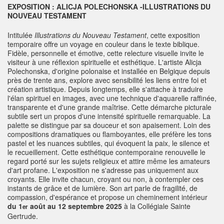
EXPOSITION : ALICJA POLECHONSKA -ILLUSTRATIONS DU
NOUVEAU TESTAMENT
Intitulée
Illustrations du Nouveau Testament
, cette exposition
temporaire offre un voyage en couleur dans le texte biblique.
Fidèle, personnelle et émotive, cette relecture visuelle invite le
visiteur à une réflexion spirituelle et esthétique. L'artiste Alicja
Polechonska, d'origine polonaise et installée en Belgique depuis
près de trente ans, explore avec sensibilité les liens entre foi et
création artistique. Depuis longtemps, elle s'attache à traduire
l'élan spirituel en images, avec une technique d'aquarelle raffinée,
transparente et d'une grande maîtrise. Cette démarche picturale
subtile sert un propos d'une intensité spirituelle remarquable. La
palette se distingue par sa douceur et son apaisement. Loin des
compositions dramatiques ou flamboyantes, elle préfère les tons
pastel et les nuances subtiles, qui évoquent la paix, le silence et
le recueillement. Cette esthétique contemporaine renouvelle le
regard porté sur les sujets religieux et attire même les amateurs
d'art profane. L'exposition ne s'adresse pas uniquement aux
croyants. Elle invite chacun, croyant ou non, à contempler ces
instants de grâce et de lumière. Son art parle de fragilité, de
compassion, d'espérance et propose un cheminement intérieur
du 1
août au 12 septembre 2025
à la Collégiale Sainte
er
Gertrude.