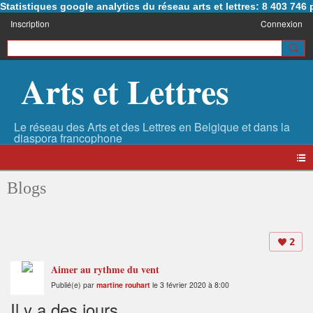
Statistiques google analytics du réseau arts et lettres: 8 403 74
Inscription
Connexion
Arts et Lettres
Blogs
2
Aimer au rythme du vent
Publié(e) par
martine rouhart
le 3 février 2020 à 8:00
Il y a des jours