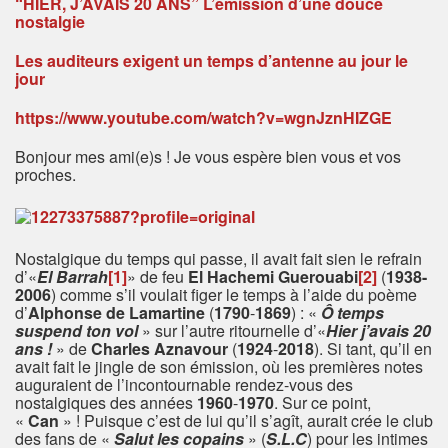
“HIER, J’AVAIS 20 ANS” L’émission d’une douce
nostalgie
Les auditeurs exigent un temps d’antenne au jour le
jour
https://www.youtube.com/watch?v=wgnJznHIZGE
Bonjour mes ami(e)s ! Je vous espère bien vous et vos
proches.
Nostalgique du temps qui passe, il avait fait sien le refrain
d’«
El Barrah
[1]
» de feu
El Hachemi Guerouabi
[2]
(
1938-
2006
) comme s’il voulait figer le temps à l’aide du poème
d’
Alphonse de Lamartine
(
1790
-
1869
) : «
Ô temps
suspend ton vol
» sur l’autre ritournelle d’«
Hier j’avais 20
ans !
» de
Charles Aznavour
(
1924
-
2018
). Si tant, qu’il en
avait fait le jingle de son émission, où les premières notes
auguraient de l’incontournable rendez-vous des
nostalgiques des années
1960
-
1970
. Sur ce point,
«
Can
» ! Puisque c’est de lui qu’il s’agît, aurait crée le club
des fans de «
Salut les copains
» (
S.L.C
) pour les intimes