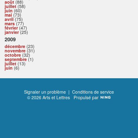
août
(88)
juillet
(58)
juin
(60)
mai
(73)
avril
(75)
mars
(77)
février
(47)
janvier
(25)
2009
décembre
(23)
novembre
(31)
octobre
(32)
septembre
(1)
juillet
(13)
juin
(6)
Signaler un problème
|
Conditions de service
© 2026 Arts et Lettres
Propulsé par