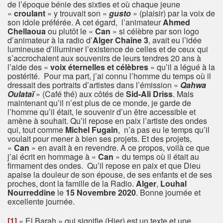
de l’époque bénie des sixties et où chaque jeune
«
croulant
» y trouvait son «
gusto
» (plaisir) par la voix de
son idole préférée. A cet égard, l’animateur
Ahmed
Chellaoua
ou plutôt le «
Can
» si célèbre par son logo
d’animateur à la radio d’
Alger Chaîne 3
, avait eu l’idée
lumineuse d’illuminer l’existence de celles et de ceux qui
s’accrochaient aux souvenirs de leurs tendres 20 ans à
l’aide des «
voix éternelles et célèbres
» qu’il a légué à la
postérité. Pour ma part, j’ai connu l’homme du temps où il
dressait des portraits d’artistes dans l’émission «
Qahwa
Oulataï
» (Café thé) aux côtés de
Sid-Ali Driss
. Mais
maintenant qu’il n’est plus de ce monde, je garde de
l’homme qu’il était, le souvenir d’un être accessible et
amène à souhait. Qu’il repose en paix l’artiste des ondes
qui, tout comme
Michel Fugain
, n’a pas eu le temps qu’il
voulait pour mener à bien ses projets. Et des projets,
«
Can
» en avait à en revendre. A ce propos, voilà ce que
j’ai écrit en hommage à «
Can
» du temps où il était au
firmament des ondes. Qu’il repose en paix et que Dieu
apaise la douleur de son épouse, de ses enfants et de ses
proches, dont la famille de la Radio.
Alger
,
Louhal
Nourreddine
le
15 Novembre 2020
. Bonne journée et
excellente journée.
[1]
« El Barah » qui signifie (Hier) est un texte et une