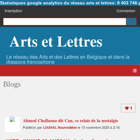
Statistiques google analytics du réseau arts et lettres: 8 403 74
Inscription
Connexion
Arts et Lettres
Blogs
1
Ahmed Chellaoua dit Can, ce relais de la nostalgie
Publié(e) par
LOUHAL Nourreddine
le 15 novembre 2020 à 2:16