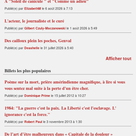
A "Soleil de canicule " et "Comme un adieu"
Publié(e) par
ElizabethM
le 6 août 2026 à 7:13
L'acteur, le journaliste et le curé
Publié(e) par
Gilbert Czuly-Msczanowski
le 1 août 2026 à 5:49
Des cailloux plein les poches, Genval
Publié(e) par
Deashelle
le 31 juillet 2026 à 5:40
Afficher tout
Billets les plus populaires
Poème sur la mort, prière amérindienne magnifique, à lire si vous
vous sentez mal suite à la perte d'un être cher.
Publié(e) par
Dominique Prime
le 15 juillet 2012 à 10:27
1984: "La guerre c'est la paix. La Liberté c'est l'esclavage. L'
ignorance c'est la force."
Publié(e) par
Robert Paul
le 3 novembre 2013 à 1:30
De l’art d’être malheureux dans « Capitale de la douleur »