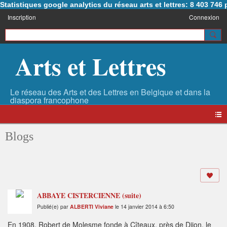
Statistiques google analytics du réseau arts et lettres: 8 403 74
Inscription
Connexion
Arts et Lettres
Blogs
ABBAYE CISTERCIENNE (suite)
Publié(e) par
ALBERTI Viviane
le 14 janvier 2014 à 6:50
En 1908, Robert de Molesme fonde à Cîteaux, près de Dijon, le