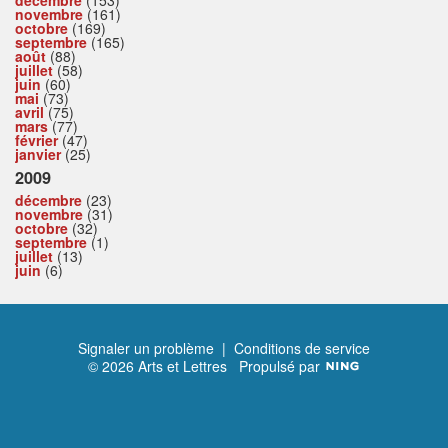
décembre
(153)
novembre
(161)
octobre
(169)
septembre
(165)
août
(88)
juillet
(58)
juin
(60)
mai
(73)
avril
(75)
mars
(77)
février
(47)
janvier
(25)
2009
décembre
(23)
novembre
(31)
octobre
(32)
septembre
(1)
juillet
(13)
juin
(6)
Signaler un problème
|
Conditions de service
© 2026 Arts et Lettres
Propulsé par