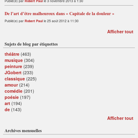
Publié(e) par
Robert Paul
le 3 novembre 2013 à 1:30
De l’art d’être malheureux dans « Capitale de la douleur »
Publié(e) par
Robert Paul
le 25 août 2012 à 11:30
Afficher tout
Sujets de blog par étiquettes
théâtre
(463)
musique
(304)
peinture
(239)
JGobert
(233)
classique
(225)
amour
(214)
comédie
(201)
poésie
(197)
art
(194)
de
(143)
Afficher tout
Archives mensuelles