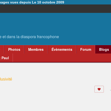
6 pages vues depuis Le 10 octobre 2009
e
Photos
Membres
Évènements
Forum
Blogs
 Paul
usivité