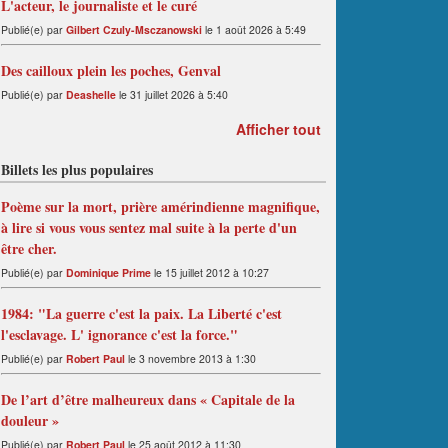
L'acteur, le journaliste et le curé
Publié(e) par
Gilbert Czuly-Msczanowski
le 1 août 2026 à 5:49
Des cailloux plein les poches, Genval
Publié(e) par
Deashelle
le 31 juillet 2026 à 5:40
Afficher tout
Billets les plus populaires
Poème sur la mort, prière amérindienne magnifique,
à lire si vous vous sentez mal suite à la perte d'un
être cher.
Publié(e) par
Dominique Prime
le 15 juillet 2012 à 10:27
1984: "La guerre c'est la paix. La Liberté c'est
l'esclavage. L' ignorance c'est la force."
Publié(e) par
Robert Paul
le 3 novembre 2013 à 1:30
De l’art d’être malheureux dans « Capitale de la
douleur »
Publié(e) par
Robert Paul
le 25 août 2012 à 11:30