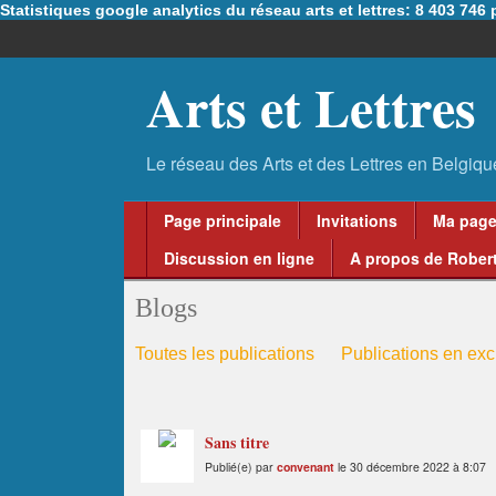
Statistiques google analytics du réseau arts et lettres: 8 403 74
Arts et Lettres
Page principale
Invitations
Ma pag
Discussion en ligne
A propos de Robert
Blogs
Toutes les publications
Publications en excl
Sans titre
Publié(e) par
convenant
le 30 décembre 2022 à 8:07