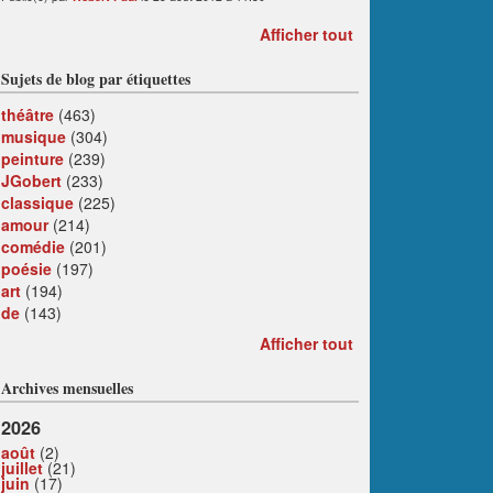
Afficher tout
Sujets de blog par étiquettes
théâtre
(463)
musique
(304)
peinture
(239)
JGobert
(233)
classique
(225)
amour
(214)
comédie
(201)
poésie
(197)
art
(194)
de
(143)
Afficher tout
Archives mensuelles
2026
août
(2)
juillet
(21)
juin
(17)