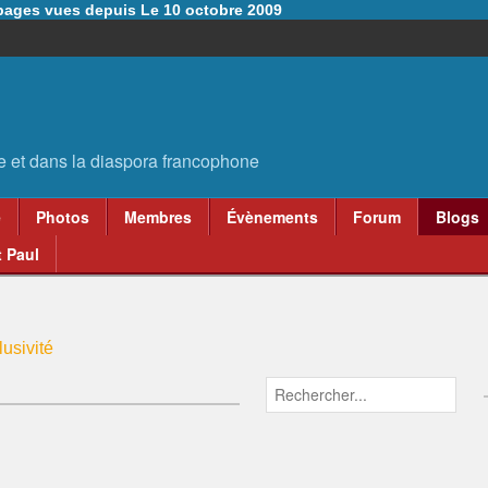
6 pages vues depuis Le 10 octobre 2009
e
Photos
Membres
Évènements
Forum
Blogs
 Paul
usivité