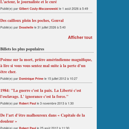
L'acteur, le journaliste et le curé
Publié(e) par
Gilbert Czuly-Msczanowski
le 1 août 2026 à 5:49
Des cailloux plein les poches, Genval
Publié(e) par
Deashelle
le 31 juillet 2026 à 5:40
Afficher tout
Billets les plus populaires
Poème sur la mort, prière amérindienne magnifique,
à lire si vous vous sentez mal suite à la perte d'un
être cher.
Publié(e) par
Dominique Prime
le 15 juillet 2012 à 10:27
1984: "La guerre c'est la paix. La Liberté c'est
l'esclavage. L' ignorance c'est la force."
Publié(e) par
Robert Paul
le 3 novembre 2013 à 1:30
De l’art d’être malheureux dans « Capitale de la
douleur »
Publié(e) par
Robert Paul
le 25 août 2012 à 11:30