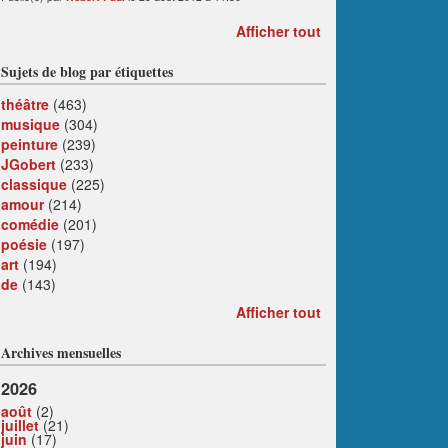
Afficher tout
Sujets de blog par étiquettes
théâtre
(463)
musique
(304)
peinture
(239)
JGobert
(233)
classique
(225)
amour
(214)
comédie
(201)
poésie
(197)
art
(194)
de
(143)
Afficher tout
Archives mensuelles
2026
août
(2)
juillet
(21)
juin
(17)