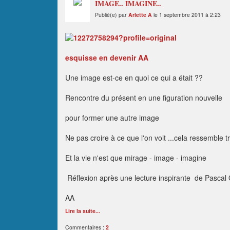
IMAGE.. IMAGINE..
Publié(e) par
Arlette A
le 1 septembre 2011 à 2:23
esquisse en devenir AA
Une image est-ce en quoi ce qui a était ??
Rencontre du présent en une figuration nouvelle
pour former une autre image
Ne pas croire à ce que l'on voit ...cela ressemble 
Et la vie n'est que mirage - image - imagine
Réflexion après une lecture inspirante de Pascal 
AA
Lire la suite...
Commentaires :
2