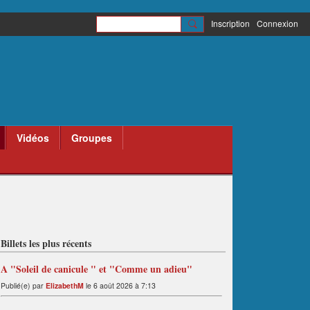
Inscription
Connexion
Vidéos
Groupes
Billets les plus récents
A "Soleil de canicule " et "Comme un adieu"
Publié(e) par
ElizabethM
le 6 août 2026 à 7:13