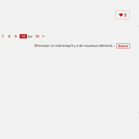
2
sur
7
8
9
10
10
S
ui
M'envoyer un mail lorsqu'il y a de nouveaux éléments –
v
Suivre
a
nt