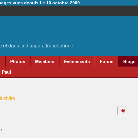
6 pages vues depuis Le 10 octobre 2009
e
Photos
Membres
Évènements
Forum
Blogs
 Paul
usivité
.
41