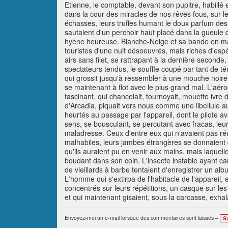
Etienne, le comptable, devant son pupitre, habillé e
dans la cour des miracles de nos rêves fous, sur l
échasses, leurs truffes humant le doux parfum des
sautaient d'un perchoir haut placé dans la gueule 
hyène heureuse. Blanche-Neige et sa bande en mar
touristes d'une nuit désoeuvrés, mais riches d'esp
airs sans filet, se rattrapant à la dernière secon
spectateurs tendus, le souffle coupé par tant de té
qui grossit jusqu'à ressembler à une mouche noire v
se maintenant à flot avec le plus grand mal. L'aérog
fascinant, qui chancelait, tournoyait, mouette ivr
d'Arcadia, piquait vers nous comme une libellule 
heurtés au passage par l'appareil, dont le pilote a
sens, se bousculant, se percutant avec fracas, leu
maladresse. Ceux d'entre eux qui n'avaient pas réu
malhabiles, leurs jambes étrangères se donnaient d
qu'ils auraient pu en venir aux mains, mais laquelle
boudant dans son coin. L'insecte instable ayant cau
de vieillards à barbe tentaient d'enregistrer un a
L'homme qui s'extirpa de l'habitacle de l'appareil
concentrés sur leurs répétitions, un casque sur les 
et qui maintenant gisaient, sous la carcasse, exhal
Envoyez-moi un e-mail lorsque des commentaires sont laissés –
S