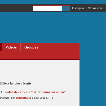
Inscription
Connexion
Vidéos
Groupes
Billets les plus récents
A "Soleil de canicule " et "Comme un adieu"
Publié(e) par
ElizabethM
le 6 août 2026 à 7:13