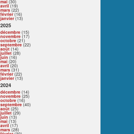
mai
(30)
avril
(19)
mars
(22)
février
(16)
janvier
(13)
2025
décembre
(15)
novembre
(17)
octobre
(21)
septembre
(22)
août
(14)
juillet
(28)
juin
(16)
mai
(20)
avril
(20)
mars
(31)
février
(22)
janvier
(13)
2024
décembre
(14)
novembre
(25)
octobre
(16)
septembre
(40)
août
(25)
juillet
(29)
juin
(13)
mai
(13)
avril
(17)
mars
(28)
février
(30)