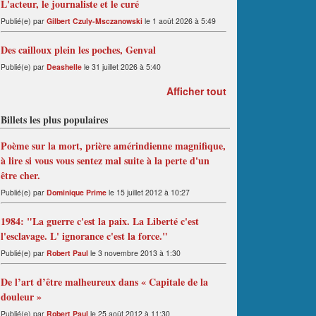
L'acteur, le journaliste et le curé
Publié(e) par
Gilbert Czuly-Msczanowski
le 1 août 2026 à 5:49
Des cailloux plein les poches, Genval
Publié(e) par
Deashelle
le 31 juillet 2026 à 5:40
Afficher tout
Billets les plus populaires
Poème sur la mort, prière amérindienne magnifique,
à lire si vous vous sentez mal suite à la perte d'un
être cher.
Publié(e) par
Dominique Prime
le 15 juillet 2012 à 10:27
1984: "La guerre c'est la paix. La Liberté c'est
l'esclavage. L' ignorance c'est la force."
Publié(e) par
Robert Paul
le 3 novembre 2013 à 1:30
De l’art d’être malheureux dans « Capitale de la
douleur »
Publié(e) par
Robert Paul
le 25 août 2012 à 11:30