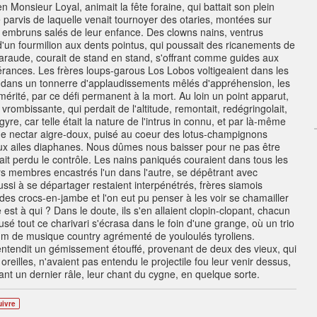
n Monsieur Loyal, animait la fête foraine, qui battait son plein
e parvis de laquelle venait tournoyer des otaries, montées sur
 embruns salés de leur enfance. Des clowns nains, ventrus
d'un fourmilion aux dents pointus, qui poussait des ricanements de
aude, courait de stand en stand, s'offrant comme guides aux
érances. Les frères loups-garous Los Lobos voltigeaient dans les
de, dans un tonnerre d'applaudissements mêlés d'appréhension, les
mérité, par ce défi permanent à la mort. Au loin un point apparut,
rombissante, qui perdait de l'altitude, remontait, redégringolait,
yre, car telle était la nature de l'intrus in connu, et par là-même
e de nectar aigre-doux, puisé au coeur des lotus-champignons
aux ailes diaphanes. Nous dûmes nous baisser pour ne pas être
vait perdu le contrôle. Les nains paniqués couraient dans tous les
rs membres encastrés l'un dans l'autre, se dépêtrant avec
ssi à se départager restaient interpénétrés, frères siamois
es crocs-en-jambe et l'on eut pu penser à les voir se chamailler
 est à qui ? Dans le doute, ils s'en allaient clopin-clopant, chacun
sé tout ce charivari s'écrasa dans le foin d'une grange, où un trio
lbum de musique country agrémenté de youloulés tyroliens.
, entendit un gémissement étouffé, provenant de deux des vieux, qui
oreilles, n'avaient pas entendu le projectile fou leur venir dessus,
ant un dernier râle, leur chant du cygne, en quelque sorte.
uivre