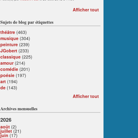
Afficher tout
Sujets de blog par étiquettes
théâtre
(463)
musique
(304)
peinture
(239)
JGobert
(233)
classique
(225)
amour
(214)
comédie
(201)
poésie
(197)
art
(194)
de
(143)
Afficher tout
Archives mensuelles
2026
août
(2)
juillet
(21)
juin
(17)