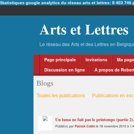
Statistiques google analytics du réseau arts et lettres: 8 403 74
Arts et Lettres
Page principale
Invitations
Ma pag
Discussion en ligne
A propos de Robert
Blogs
Toutes les publications
Publications en excl
Un lama ne fait pas le printemps (partie 2)
Publié(e) par
Patrick Collin
le 18 novembre 2010 à 1: