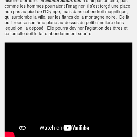
histoire éternelle. Si
Michel Sabarthes
n’était pas un dieu, pas
comme les hommes pourraient l’imaginer, il s’est forgé une place
non pas au pied de l’Olympe, mais dans cet endroit magnifique,
qui surplombe la ville, sur les flancs de la montagne noire. De là
où il repose son âme plane au-dessus du petit cimetière dans
lequel on l’a déposé. Elle pourra deviner l’agitation des êtres et
ce tumulte doit le faire abondamment sourire.