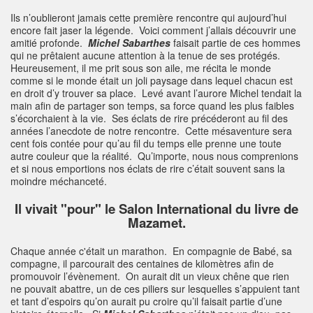
Ils n’oublieront jamais cette première rencontre qui aujourd’hui
encore fait jaser la légende. Voici comment j’allais découvrir une
amitié profonde.
Michel Sabarthes
faisait partie de ces hommes
qui ne prêtaient aucune attention à la tenue de ses protégés.
Heureusement, il me prit sous son aile, me récita le monde
comme si le monde était un joli paysage dans lequel chacun est
en droit d’y trouver sa place. Levé avant l’aurore Michel tendait la
main afin de partager son temps, sa force quand les plus faibles
s’écorchaient à la vie. Ses éclats de rire précéderont au fil des
années l’anecdote de notre rencontre. Cette mésaventure sera
cent fois contée pour qu’au fil du temps elle prenne une toute
autre couleur que la réalité. Qu’importe, nous nous comprenions
et si nous emportions nos éclats de rire c’était souvent sans la
moindre méchanceté.
Il vivait "pour" le Salon International du livre de
Mazamet.
Chaque année c'était un marathon. En compagnie de Babé, sa
compagne, il parcourait des centaines de kilomètres afin de
promouvoir l’évènement. On aurait dit un vieux chêne que rien
ne pouvait abattre, un de ces piliers sur lesquelles s’appuient tant
et tant d’espoirs qu’on aurait pu croire qu’il faisait partie d’une