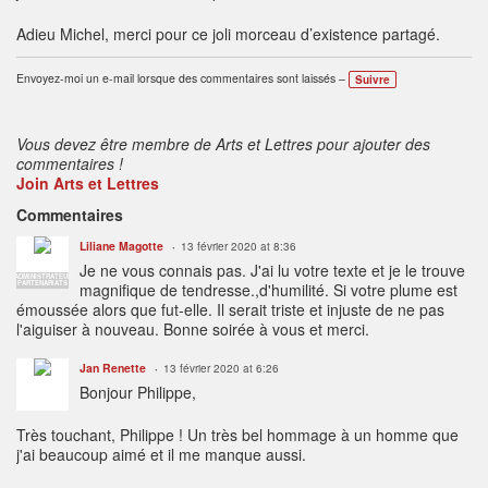
Adieu Michel, merci pour ce joli morceau d’existence partagé.
Envoyez-moi un e-mail lorsque des commentaires sont laissés –
Suivre
Vous devez être membre de Arts et Lettres pour ajouter des
commentaires !
Join Arts et Lettres
Commentaires
Liliane Magotte
13 février 2020 at 8:36
Je ne vous connais pas. J'ai lu votre texte et je le trouve
ADMINISTRATEUR
PARTENARIATS
magnifique de tendresse.,d'humilité. Si votre plume est
émoussée alors que fut-elle. Il serait triste et injuste de ne pas
l'aiguiser à nouveau. Bonne soirée à vous et merci.
Jan Renette
13 février 2020 at 6:26
Bonjour Philippe,
Très touchant, Philippe ! Un très bel hommage à un homme que
j'ai beaucoup aimé et il me manque aussi.