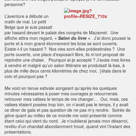
personne?
L’aventure a débuté un
matin de mai. Le petit
Belge que je suis passait
par hasard devant le palais des congrès de Mazamet. Une
affiche attira mon regard,
« Salon du livre »
. J’ai donc poussé la
porte et à mon grand étonnement les bras se sont ouverts.
Existe-t-il un hasard ? Nos vies sont-elles prédestinées ? Une
porte ouverte, une place d’exposant libre, ils m’ont proposé de
rejoindre une chaise. Pourquoi ai-je accepté ? J’avais mes livres
à vendre et malgré qu’un salon littéraire se produisait là-bas, à
plus de mille deux cents kilomètres de chez moi, j’étais dans le
coin et pourquoi pas ?
Me voici en tenue estivale songeant qu’après les quelques
minutes nécessaires à poser mes ouvrages je retournerais
retrouver mes valises le temps de me changer… Oui, mais, ces
valises étaient posées trop loin, on n’avait pas le temps, il y avait
ce diner de gala et pas question de ne pas m’y rendre. Soirée de
gêne quant au milieu de ce monde me voici présenté comme
étant celui qui vient du nord. Je n’oublierai jamais mon désarroi,
revêtu d’un chandail abondamment troué, quand vint l’instant des
présentations.