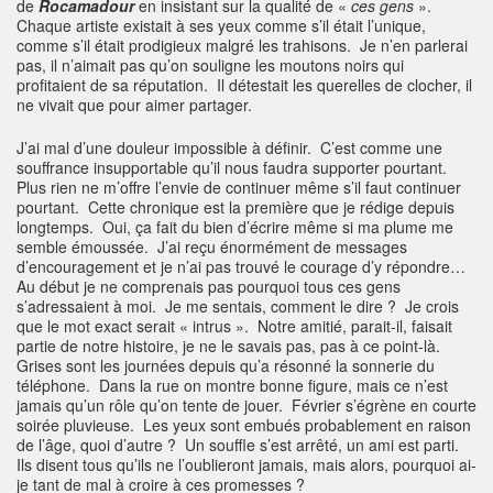
de
Rocamadour
en insistant sur la qualité de «
ces gens
».
Chaque artiste existait à ses yeux comme s’il était l’unique,
comme s’il était prodigieux malgré les trahisons. Je n’en parlerai
pas, il n’aimait pas qu’on souligne les moutons noirs qui
profitaient de sa réputation. Il détestait les querelles de clocher, il
ne vivait que pour aimer partager.
J’ai mal d’une douleur impossible à définir. C’est comme une
souffrance insupportable qu’il nous faudra supporter pourtant.
Plus rien ne m’offre l’envie de continuer même s’il faut continuer
pourtant. Cette chronique est la première que je rédige depuis
longtemps. Oui, ça fait du bien d’écrire même si ma plume me
semble émoussée. J’ai reçu énormément de messages
d’encouragement et je n’ai pas trouvé le courage d’y répondre…
Au début je ne comprenais pas pourquoi tous ces gens
s’adressaient à moi. Je me sentais, comment le dire ? Je crois
que le mot exact serait « intrus ». Notre amitié, parait-il, faisait
partie de notre histoire, je ne le savais pas, pas à ce point-là.
Grises sont les journées depuis qu’a résonné la sonnerie du
téléphone. Dans la rue on montre bonne figure, mais ce n’est
jamais qu’un rôle qu’on tente de jouer. Février s’égrène en courte
soirée pluvieuse. Les yeux sont embués probablement en raison
de l’âge, quoi d’autre ? Un souffle s’est arrêté, un ami est parti.
Ils disent tous qu’ils ne l’oublieront jamais, mais alors, pourquoi ai-
je tant de mal à croire à ces promesses ?