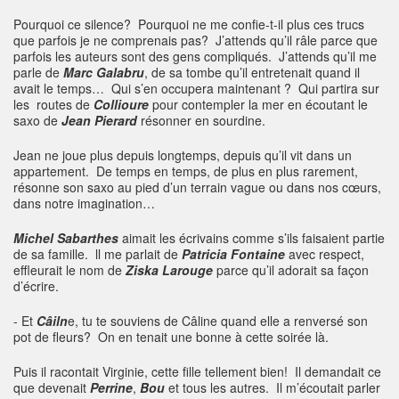
Pourquoi ce silence? Pourquoi ne me confie-t-il plus ces trucs
que parfois je ne comprenais pas? J’attends qu’il râle parce que
parfois les auteurs sont des gens compliqués. J’attends qu’il me
parle de
Marc Galabru
, de sa tombe qu’il entretenait quand il
avait le temps… Qui s’en occupera maintenant ? Qui partira sur
les routes de
Collioure
pour contempler la mer en écoutant le
saxo de
Jean Pierard
résonner en sourdine.
Jean ne joue plus depuis longtemps, depuis qu’il vit dans un
appartement. De temps en temps, de plus en plus rarement,
résonne son saxo au pied d’un terrain vague ou dans nos cœurs,
dans notre imagination…
Michel Sabarthes
aimait les écrivains comme s’ils faisaient partie
de sa famille. ll me parlait de
Patricia Fontaine
avec respect,
effleurait le nom de
Ziska Larouge
parce qu’il adorait sa façon
d’écrire.
- Et
Câiln
e, tu te souviens de Câline quand elle a renversé son
pot de fleurs? On en tenait une bonne à cette soirée là.
Puis il racontait Virginie, cette fille tellement bien! Il demandait ce
que devenait
Perrine
,
Bou
et tous les autres. Il m’écoutait parler