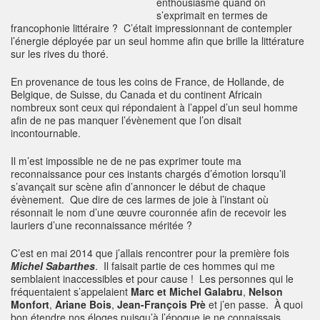
enthousiasme quand on
s’exprimait en termes de
francophonie littéraire ? C’était impressionnant de contempler
l’énergie déployée par un seul homme afin que brille la littérature
sur les rives du thoré.
En provenance de tous les coins de France, de Hollande, de
Belgique, de Suisse, du Canada et du continent Africain
nombreux sont ceux qui répondaient à l’appel d’un seul homme
afin de ne pas manquer l’évènement que l’on disait
incontournable.
Il m’est impossible ne de ne pas exprimer toute ma
reconnaissance pour ces instants chargés d’émotion lorsqu’il
s’avançait sur scène afin d’annoncer le début de chaque
évènement. Que dire de ces larmes de joie à l’instant où
résonnait le nom d’une œuvre couronnée afin de recevoir les
lauriers d’une reconnaissance méritée ?
C’est en mai 2014 que j’allais rencontrer pour la première fois
Michel Sabarthes
. Il faisait partie de ces hommes qui me
semblaient inaccessibles et pour cause ! Les personnes qui le
fréquentaient s’appelaient
Marc et Michel Galabru
,
Nelson
Monfort
,
Ariane Bois
,
Jean-François Prè
et j’en passe. À quoi
bon étendre nos éloges puisqu’à l’époque je ne connaissais