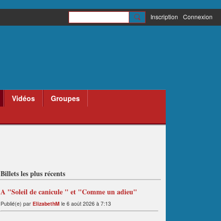
Inscription
Connexion
Vidéos
Groupes
Billets les plus récents
A "Soleil de canicule " et "Comme un adieu"
Publié(e) par
ElizabethM
le 6 août 2026 à 7:13