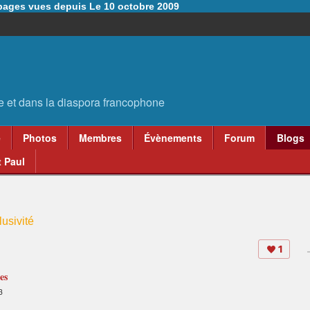
6 pages vues depuis Le 10 octobre 2009
e
Photos
Membres
Évènements
Forum
Blogs
 Paul
usivité
1
es
3