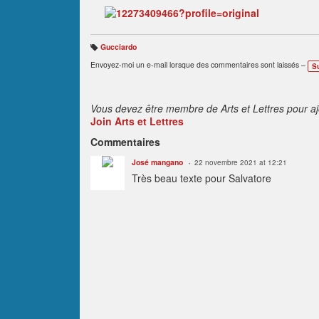
Gucciardo
B
ali
Envoyez-moi un e-mail lorsque des commentaires sont laissés –
S
s
e
s
:
Vous devez être membre de Arts et Lettres pour a
Join Arts et Lettres
Commentaires
José mangano
22 novembre 2021 at 12:21
Très beau texte pour Salvatore