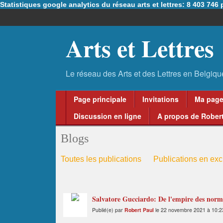
Statistiques google analytics du réseau arts et lettres: 8 403 74
Arts et Lettres
Page principale
Invitations
Ma pag
Discussion en ligne
A propos de Robert
Blogs
Toutes les publications
Publications en excl
Salvatore Gucciardo: De l'empire des norm
Publié(e) par
Robert Paul
le 22 novembre 2021 à 10:2