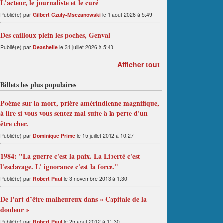
L'acteur, le journaliste et le curé
Publié(e) par
Gilbert Czuly-Msczanowski
le 1 août 2026 à 5:49
Des cailloux plein les poches, Genval
Publié(e) par
Deashelle
le 31 juillet 2026 à 5:40
Afficher tout
Billets les plus populaires
Poème sur la mort, prière amérindienne magnifique,
à lire si vous vous sentez mal suite à la perte d'un
être cher.
Publié(e) par
Dominique Prime
le 15 juillet 2012 à 10:27
1984: "La guerre c'est la paix. La Liberté c'est
l'esclavage. L' ignorance c'est la force."
Publié(e) par
Robert Paul
le 3 novembre 2013 à 1:30
De l’art d’être malheureux dans « Capitale de la
douleur »
Publié(e) par
Robert Paul
le 25 août 2012 à 11:30