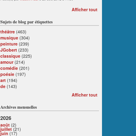
Afficher tout
Sujets de blog par étiquettes
théâtre
(463)
musique
(304)
peinture
(239)
JGobert
(233)
classique
(225)
amour
(214)
comédie
(201)
poésie
(197)
art
(194)
de
(143)
Afficher tout
Archives mensuelles
2026
août
(2)
juillet
(21)
juin
(17)