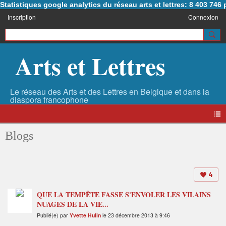
Statistiques google analytics du réseau arts et lettres: 8 403 74
Inscription
Connexion
Arts et Lettres
Blogs
4
QUE LA TEMPÊTE FASSE S'ENVOLER LES VILAINS
NUAGES DE LA VIE...
Publié(e) par
Yvette Hulin
le 23 décembre 2013 à 9:46