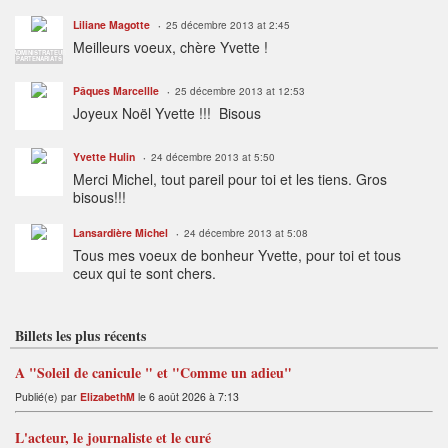
Liliane Magotte
25 décembre 2013 at 2:45
Meilleurs voeux, chère Yvette !
ADMINISTRATEUR
PARTENARIATS
Pâques Marcellle
25 décembre 2013 at 12:53
Joyeux Noël Yvette !!! Bisous
Yvette Hulin
24 décembre 2013 at 5:50
Merci Michel, tout pareil pour toi et les tiens. Gros
bisous!!!
Lansardière Michel
24 décembre 2013 at 5:08
Tous mes voeux de bonheur Yvette, pour toi et tous
ceux qui te sont chers.
Billets les plus récents
A "Soleil de canicule " et "Comme un adieu"
Publié(e) par
ElizabethM
le 6 août 2026 à 7:13
L'acteur, le journaliste et le curé