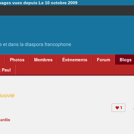
6 pages vues depuis Le 10 octobre 2009
e
Photos
Membres
Évènements
Forum
Blogs
 Paul
usivité
1
hardin