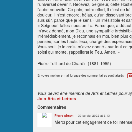
l'universel devenir. Recevez, Seigneur, cette Hosti
l'aube nouvelle. Ce pain, notre effort, il n'est de 
douleur, il n'est encore, hélas, qu'un dissolvant b
suis sûr, parce que je le sens - un irrésistible et san
« Seigneur, faites-nous un ! ». Parce que, à défaut
m'avez donné, mon Dieu, une sympathie irrésistibl
irrémédiablement, je reconnais en moi, bien plus qu'
pensée, sur les hauts lieux, chargé des espérances
Vous seul, je le crois, m'avez donné - sur tout ce q
soleil qui monte, j'appellerai le Feu. Amen. »
Pierre Teilhard de Chardin (1881-1955)
Envoyez-moi un e-mail lorsque des commentaires sont laissés –
S
Vous devez être membre de Arts et Lettres pour a
Join Arts et Lettres
Commentaires
Pierre pirson
30 janvier 2022 at 6:13
Merci pour cet engagement de foi intense