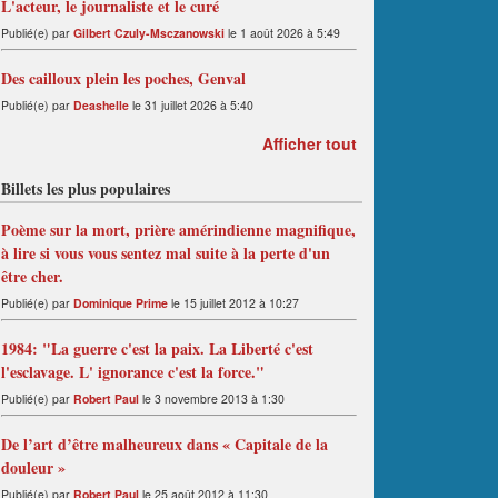
L'acteur, le journaliste et le curé
Publié(e) par
Gilbert Czuly-Msczanowski
le 1 août 2026 à 5:49
Des cailloux plein les poches, Genval
Publié(e) par
Deashelle
le 31 juillet 2026 à 5:40
Afficher tout
Billets les plus populaires
Poème sur la mort, prière amérindienne magnifique,
à lire si vous vous sentez mal suite à la perte d'un
être cher.
Publié(e) par
Dominique Prime
le 15 juillet 2012 à 10:27
1984: "La guerre c'est la paix. La Liberté c'est
l'esclavage. L' ignorance c'est la force."
Publié(e) par
Robert Paul
le 3 novembre 2013 à 1:30
De l’art d’être malheureux dans « Capitale de la
douleur »
Publié(e) par
Robert Paul
le 25 août 2012 à 11:30