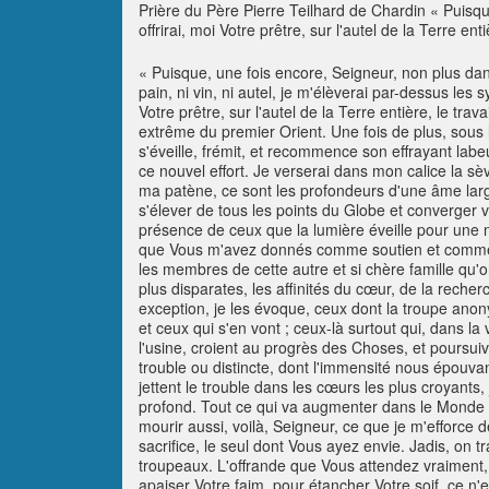
Prière du Père Pierre Teilhard de Chardin « Puisque,
offrirai, moi Votre prêtre, sur l'autel de la Terre ent
« Puisque, une fois encore, Seigneur, non plus dans 
pain, ni vin, ni autel, je m'élèverai par-dessus les 
Votre prêtre, sur l'autel de la Terre entière, le trav
extrême du premier Orient. Une fois de plus, sous 
s'éveille, frémit, et recommence son effrayant lab
ce nouvel effort. Je verserai dans mon calice la sèv
ma patène, ce sont les profondeurs d'une âme large
s'élever de tous les points du Globe et converger ve
présence de ceux que la lumière éveille pour une no
que Vous m'avez donnés comme soutien et comme c
les membres de cette autre et si chère famille qu'
plus disparates, les affinités du cœur, de la reche
exception, je les évoque, ceux dont la troupe ano
et ceux qui s'en vont ; ceux-là surtout qui, dans la 
l'usine, croient au progrès des Choses, et poursui
trouble ou distincte, dont l'immensité nous épouva
jettent le trouble dans les cœurs les plus croyan
profond. Tout ce qui va augmenter dans le Monde au
mourir aussi, voilà, Seigneur, ce que je m'efforce
sacrifice, le seul dont Vous ayez envie. Jadis, on t
troupeaux. L'offrande que Vous attendez vraiment
apaiser Votre faim, pour étancher Votre soif, ce 