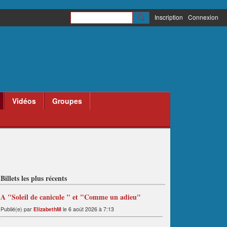
Inscription
Connexion
Vidéos
Groupes
Billets les plus récents
A "Soleil de canicule " et "Comme un adieu"
Publié(e) par
ElizabethM
le 6 août 2026 à 7:13