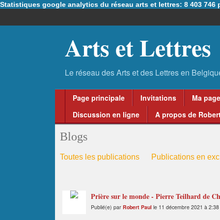
Statistiques google analytics du réseau arts et lettres: 8 403 74
Arts et Lettres
Page principale
Invitations
Ma pag
Discussion en ligne
A propos de Robert
Blogs
Toutes les publications
Publications en excl
Prière sur le monde - Pierre Teilhard de C
Publié(e) par
Robert Paul
le 11 décembre 2021 à 2:38