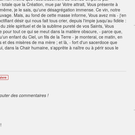
e totale que la Création, mue par Votre attrait, Vous présente à
lui-même, je le sais, qu'une désagrégation immense. Ce vin, notre
reuvage. Mais, au fond de cette masse informe, Vous avez mis - j'en
ctifiant désir qui nous fait tous crier, depuis l'impie jusqu'au fidèle :
 du zèle spirituel et de la sublime pureté de vos Saints, Vous
e pour tout ce qui se meut dans la matière obscure, - parce que,
un enfant du Ciel, un fils de la Terre - je monterai, ce matin, en
 et des misères de ma mère ; et là, - fort d'un sacerdoce que
ui, dans la Chair humaine, s'apprête à naître ou à périr sous le
uivre
jouter des commentaires !
!