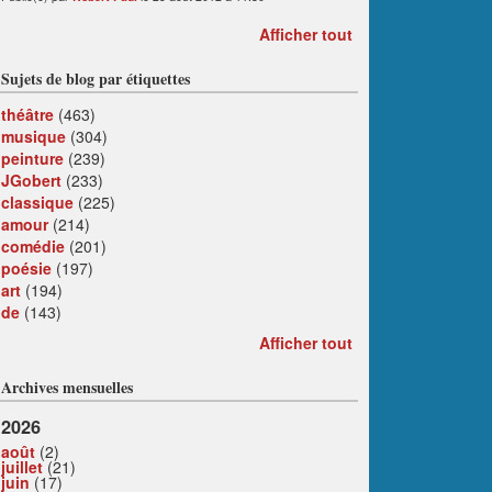
Afficher tout
Sujets de blog par étiquettes
théâtre
(463)
musique
(304)
peinture
(239)
JGobert
(233)
classique
(225)
amour
(214)
comédie
(201)
poésie
(197)
art
(194)
de
(143)
Afficher tout
Archives mensuelles
2026
août
(2)
juillet
(21)
juin
(17)