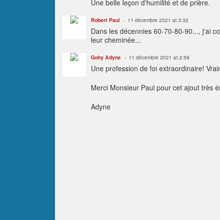
Une belle leçon d'humilité et de prière.
Robert Paul
11 décembre 2021 at 3:32
Dans les décennies 60-70-80-90..., j'ai 
leur cheminée...
Gohy Adyne
11 décembre 2021 at 2:59
Une profession de foi extraordinaire! Vra
Merci Monsieur Paul pour cet ajout très 
Adyne