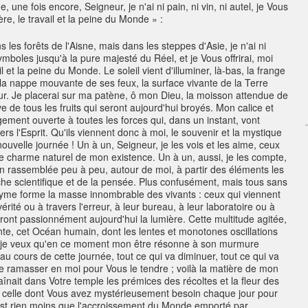
 une fois encore, Seigneur, je n'ai ni pain, ni vin, ni autel, je Vous
ière, le travail et la peine du Monde » :
les forêts de l'Aisne, mais dans les steppes d'Asie, je n'ai ni
symboles jusqu'à la pure majesté du Réel, et je Vous offrirai, moi
ail et la peine du Monde. Le soleil vient d'illuminer, là-bas, la frange
la nappe mouvante de ses feux, la surface vivante de la Terre
eur. Je placerai sur ma patène, ô mon Dieu, la moisson attendue de
e de tous les fruits qui seront aujourd'hui broyés. Mon calice et
ment ouverte à toutes les forces qui, dans un instant, vont
rs l'Esprit. Qu'ils viennent donc à moi, le souvenir et la mystique
uvelle journée ! Un à un, Seigneur, je les vois et les aime, ceux
harme naturel de mon existence. Un à un, aussi, je les compte,
on rassemblée peu à peu, autour de moi, à partir des éléments les
rche scientifique et de la pensée. Plus confusément, mais tous sans
nyme forme la masse innombrable des vivants : ceux qui viennent
vérité ou à travers l'erreur, à leur bureau, à leur laboratoire ou à
vront passionnément aujourd'hui la lumière. Cette multitude agitée,
nte, cet Océan humain, dont les lentes et monotones oscillations
ts, je veux qu'en ce moment mon être résonne à son murmure
 cours de cette journée, tout ce qui va diminuer, tout ce qui va
 de ramasser en moi pour Vous le tendre ; voilà la matière de mon
raînait dans Votre temple les prémices des récoltes et la fleur des
, celle dont Vous avez mystérieusement besoin chaque jour pour
n'est rien moins que l'accroissement du Monde emporté par