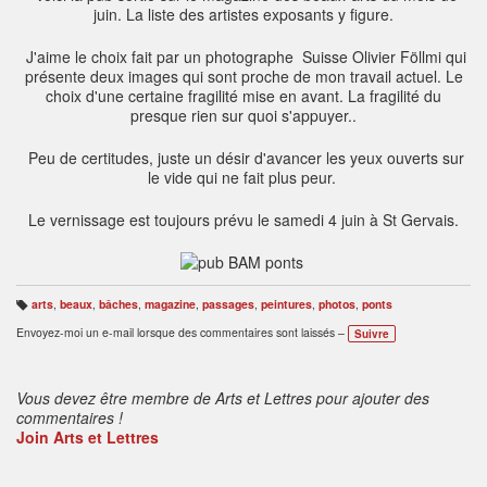
juin. La liste des artistes exposants y figure.
J'aime le choix fait par un photographe Suisse Olivier Föllmi qui
présente deux images qui sont proche de mon travail actuel. Le
choix d'une certaine fragilité mise en avant. La fragilité du
presque rien sur quoi s'appuyer..
Peu de certitudes, juste un désir d'avancer les yeux ouverts sur
le vide qui ne fait plus peur.
Le vernissage est toujours prévu le samedi 4 juin à St Gervais.
arts
,
beaux
,
bâches
,
magazine
,
passages
,
peintures
,
photos
,
ponts
B
ali
Envoyez-moi un e-mail lorsque des commentaires sont laissés –
Suivre
s
e
s
:
Vous devez être membre de Arts et Lettres pour ajouter des
commentaires !
Join Arts et Lettres