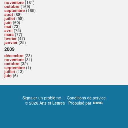
novembre
(161)
octobre
(169)
septembre
(165)
août
(88)
juillet
(58)
juin
(60)
mai
(73)
avril
(75)
mars
(77)
février
(47)
janvier
(25)
2009
décembre
(23)
novembre
(31)
octobre
(32)
septembre
(1)
juillet
(13)
juin
(6)
Signaler un problème
|
Conditions de service
© 2026 Arts et Lettres
Propulsé par