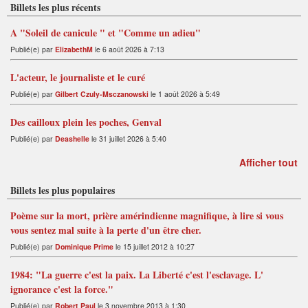
Billets les plus récents
A "Soleil de canicule " et "Comme un adieu"
Publié(e) par
ElizabethM
le 6 août 2026 à 7:13
L'acteur, le journaliste et le curé
Publié(e) par
Gilbert Czuly-Msczanowski
le 1 août 2026 à 5:49
Des cailloux plein les poches, Genval
Publié(e) par
Deashelle
le 31 juillet 2026 à 5:40
Afficher tout
Billets les plus populaires
Poème sur la mort, prière amérindienne magnifique, à lire si vous
vous sentez mal suite à la perte d'un être cher.
Publié(e) par
Dominique Prime
le 15 juillet 2012 à 10:27
1984: "La guerre c'est la paix. La Liberté c'est l'esclavage. L'
ignorance c'est la force."
Publié(e) par
Robert Paul
le 3 novembre 2013 à 1:30