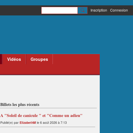
Inscription
Connexion
Vidéos
Groupes
Billets les plus récents
A "Soleil de canicule " et "Comme un adieu"
Publié(e) par
ElizabethM
le 6 août 2026 à 7:13