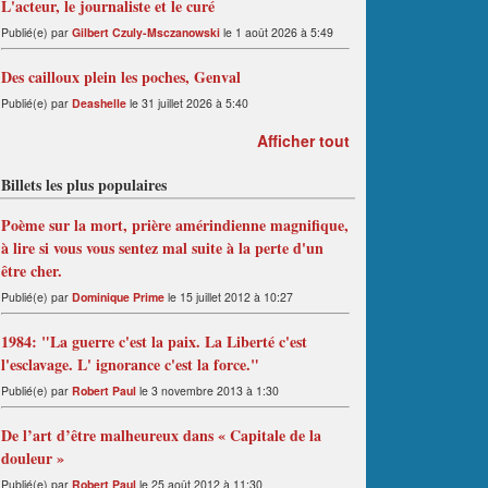
L'acteur, le journaliste et le curé
Publié(e) par
Gilbert Czuly-Msczanowski
le 1 août 2026 à 5:49
Des cailloux plein les poches, Genval
Publié(e) par
Deashelle
le 31 juillet 2026 à 5:40
Afficher tout
Billets les plus populaires
Poème sur la mort, prière amérindienne magnifique,
à lire si vous vous sentez mal suite à la perte d'un
être cher.
Publié(e) par
Dominique Prime
le 15 juillet 2012 à 10:27
1984: "La guerre c'est la paix. La Liberté c'est
l'esclavage. L' ignorance c'est la force."
Publié(e) par
Robert Paul
le 3 novembre 2013 à 1:30
De l’art d’être malheureux dans « Capitale de la
douleur »
Publié(e) par
Robert Paul
le 25 août 2012 à 11:30