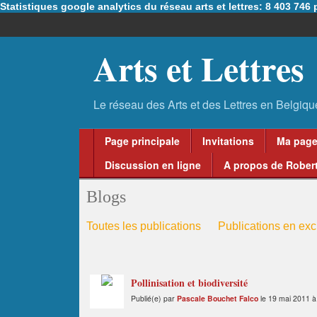
Statistiques google analytics du réseau arts et lettres: 8 403 74
Arts et Lettres
Page principale
Invitations
Ma pag
Discussion en ligne
A propos de Robert
Blogs
Toutes les publications
Publications en excl
Pollinisation et biodiversité
Publié(e) par
Pascale Bouchet Falco
le 19 mai 2011 à