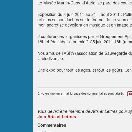
Le Musée Martin-Duby d'Auriol se pare des couleur
Exposition du 4 juin 2011 au 21 aout 2011 : Pollini
artistes se sont lachés sur le thème. Je ne vous dirai
mon secret se dévoilera en musique et en image tou
2 conférences organisées par le Groupement Apicole.
18h et "de l'abeille au miel" 25 juin 2011 18h (m
Nos amis de l'ASPA (association de Sauvegarde du P
la biodiversité.
Une expo pour tout les ages, et tout les goûts....en 
Envoyez-moi un e-mail lorsque des commentaires sont laissés –
S
Vous devez être membre de Arts et Lettres pour a
Join Arts et Lettres
Commentaires