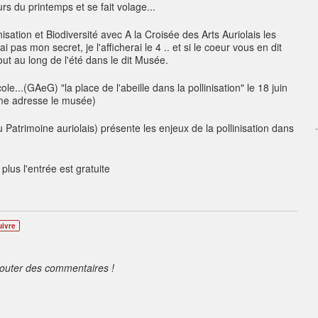
s du printemps et se fait volage...
sation et Biodiversité avec A la Croisée des Arts Auriolais les
 pas mon secret, je l'afficherai le 4 .. et si le coeur vous en dit
t au long de l'été dans le dit Musée.
..(GAeG) "la place de l'abeille dans la pollinisation" le 18 juin
eme adresse le musée)
atrimoine auriolais) présente les enjeux de la pollinisation dans
plus l'entrée est gratuite
uivre
jouter des commentaires !