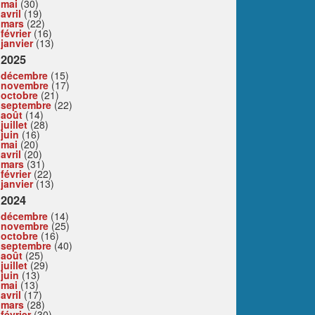
mai
(30)
avril
(19)
mars
(22)
février
(16)
janvier
(13)
2025
décembre
(15)
novembre
(17)
octobre
(21)
septembre
(22)
août
(14)
juillet
(28)
juin
(16)
mai
(20)
avril
(20)
mars
(31)
février
(22)
janvier
(13)
2024
décembre
(14)
novembre
(25)
octobre
(16)
septembre
(40)
août
(25)
juillet
(29)
juin
(13)
mai
(13)
avril
(17)
mars
(28)
février
(30)