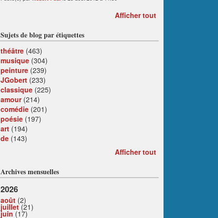
Afficher tout
Sujets de blog par étiquettes
théâtre
(463)
musique
(304)
peinture
(239)
JGobert
(233)
classique
(225)
amour
(214)
comédie
(201)
poésie
(197)
art
(194)
de
(143)
Afficher tout
Archives mensuelles
2026
août
(2)
juillet
(21)
juin
(17)