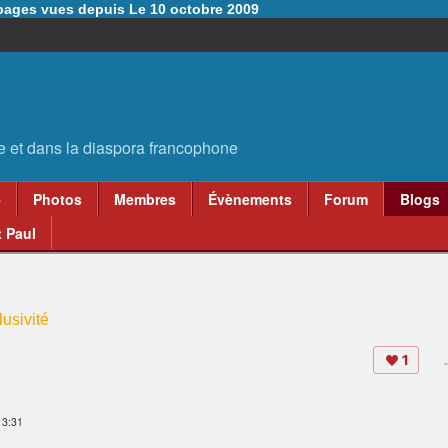
6 pages vues depuis Le 10 octobre 2009
e
Photos
Membres
Évènements
Forum
Blogs
 Paul
usivité
1
 3:31