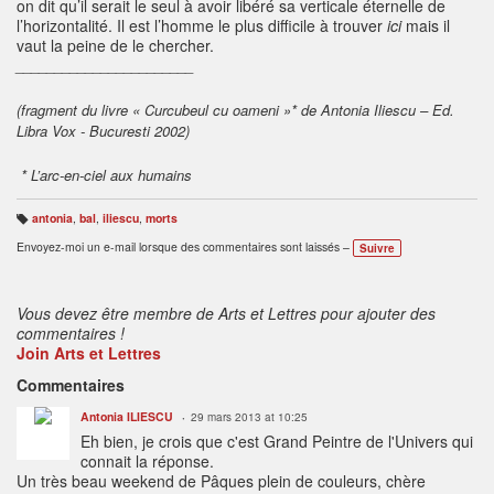
on dit qu’il serait le seul à avoir libéré sa verticale éternelle de
l’horizontalité. Il est l’homme le plus difficile à trouver
ici
mais il
vaut la peine de le chercher.
_______________________
(fragment du livre « Curcubeul cu oameni »* de Antonia Iliescu – Ed.
Libra Vox - Bucuresti 2002)
* L’arc-en-ciel aux humains
antonia
,
bal
,
iliescu
,
morts
B
ali
Envoyez-moi un e-mail lorsque des commentaires sont laissés –
Suivre
s
e
s
:
Vous devez être membre de Arts et Lettres pour ajouter des
commentaires !
Join Arts et Lettres
Commentaires
Antonia ILIESCU
29 mars 2013 at 10:25
Eh bien, je crois que c'est Grand Peintre de l'Univers qui
connait la réponse.
Un très beau weekend de Pâques plein de couleurs, chère