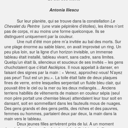
Antonia Iliescu
Sur leur planète, qui se trouve dans la constellation
Le
Chevalet du Peintre
(une vraie pépinière d’étoiles), les êtres n’ont
pas de corps, ni au moins une forme quelconque. Ils se
distinguent uniquement par la couleur.
Une nuit d’été mon père m’a invitée au bal des morts. Sur
une plage énorme au sable blanc, on avait improvisé un ring. Un
peu plus loin, sur la ligne d'un horizon invisible, un immense
tableau était installé, tableau vivant, sans cadre, sans limites.
Quelqu’un était là, silencieux et soucieux de ses invités – les gens
chuchotaient que c’était Asclépios. Il nous appelait à danser, en
faisant des signes par la main : « Venez, approchez-vous! N’ayez
pas peur! Tout est un jeu.». La toile était faite de deux plaques
fines de verre, entre lesquelles serpentait un fluide bleu clair, qui
pouvait être le ciel ou la mer ou les deux mélangés… Anciens
terriens habillés de vêtements de maison en couleur sépia (seul
mon père portait une chemise bleue) attendaient leur tour soit en
dansant, soit en sommeillant dans les fauteuils mous de nuages.
Des gens grands et des gens petits, des riches et des pauvres,
femmes ou hommes, partaient deux par deux, la main dans la
main vers le tableau.
Deux jeunes filles arrivèrent près de lui. A un moment