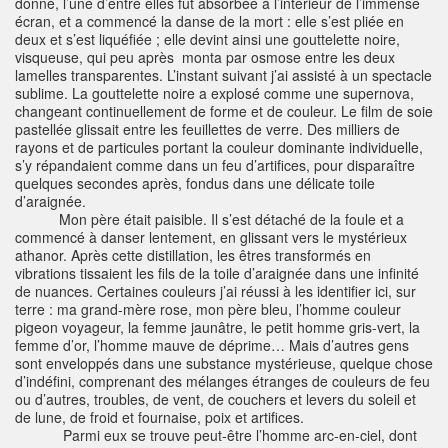
donné, l’une d’entre elles fut absorbée à l’intérieur de l’immense
écran, et a commencé la danse de la mort : elle s’est pliée en
deux et s’est liquéfiée ; elle devint ainsi une gouttelette noire,
visqueuse, qui peu après monta par osmose entre les deux
lamelles transparentes. L’instant suivant j’ai assisté à un spectacle
sublime. La gouttelette noire a explosé comme une supernova,
changeant continuellement de forme et de couleur. Le film de soie
pastellée glissait entre les feuillettes de verre. Des milliers de
rayons et de particules portant la couleur dominante individuelle,
s’y répandaient comme dans un feu d’artifices, pour disparaître
quelques secondes après, fondus dans une délicate toile
d’araignée.
Mon père était paisible. Il s’est détaché de la foule et a
commencé à danser lentement, en glissant vers le mystérieux
athanor. Après cette distillation, les êtres transformés en
vibrations tissaient les fils de la toile d’araignée dans une infinité
de nuances. Certaines couleurs j’ai réussi à les identifier ici, sur
terre : ma grand-mère rose, mon père bleu, l’homme couleur
pigeon voyageur, la femme jaunâtre, le petit homme gris-vert, la
femme d’or, l’homme mauve de déprime… Mais d’autres gens
sont enveloppés dans une substance mystérieuse, quelque chose
d’indéfini, comprenant des mélanges étranges de couleurs de feu
ou d’autres, troubles, de vent, de couchers et levers du soleil et
de lune, de froid et fournaise, poix et artifices.
Parmi eux se trouve peut-être l’homme arc-en-ciel, dont