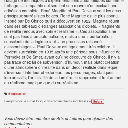
Belgique
,
art
B
ali
Envoyez-moi un e-mail lorsque des commentaires sont laissés –
Suivre
s
e
s
:
Vous devez être membre de Arts et Lettres pour ajouter des
commentaires !