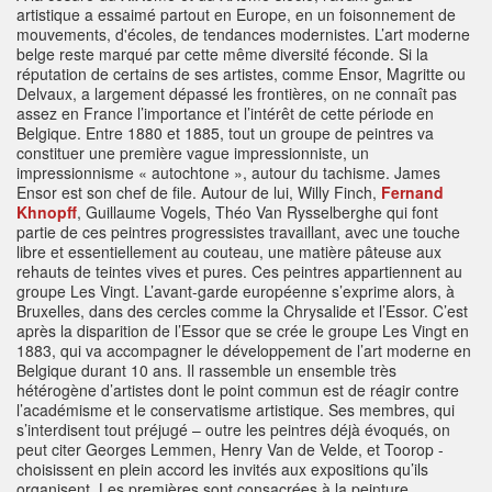
artistique a essaimé partout en Europe, en un foisonnement de
mouvements, d'écoles, de tendances modernistes. L’art moderne
belge reste marqué par cette même diversité féconde. Si la
réputation de certains de ses artistes, comme Ensor, Magritte ou
Delvaux, a largement dépassé les frontières, on ne connaît pas
assez en France l’importance et l’intérêt de cette période en
Belgique. Entre 1880 et 1885, tout un groupe de peintres va
constituer une première vague impressionniste, un
impressionnisme « autochtone », autour du tachisme. James
Ensor est son chef de file. Autour de lui, Willy Finch,
Fernand
Khnopff
, Guillaume Vogels, Théo Van Rysselberghe qui font
partie de ces peintres progressistes travaillant, avec une touche
libre et essentiellement au couteau, une matière pâteuse aux
rehauts de teintes vives et pures. Ces peintres appartiennent au
groupe Les Vingt. L’avant-garde européenne s’exprime alors, à
Bruxelles, dans des cercles comme la Chrysalide et l’Essor. C’est
après la disparition de l’Essor que se crée le groupe Les Vingt en
1883, qui va accompagner le développement de l’art moderne en
Belgique durant 10 ans. Il rassemble un ensemble très
hétérogène d’artistes dont le point commun est de réagir contre
l’académisme et le conservatisme artistique. Ses membres, qui
s’interdisent tout préjugé – outre les peintres déjà évoqués, on
peut citer Georges Lemmen, Henry Van de Velde, et Toorop -
choisissent en plein accord les invités aux expositions qu’ils
organisent. Les premières sont consacrées à la peinture