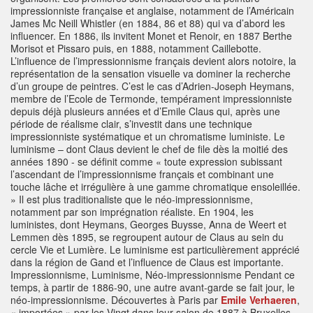
impressionniste française et anglaise, notamment de l’Américain
James Mc Neill Whistler (en 1884, 86 et 88) qui va d’abord les
influencer. En 1886, ils invitent Monet et Renoir, en 1887 Berthe
Morisot et Pissaro puis, en 1888, notamment Caillebotte.
L’influence de l’impressionnisme français devient alors notoire, la
représentation de la sensation visuelle va dominer la recherche
d’un groupe de peintres. C’est le cas d’Adrien-Joseph Heymans,
membre de l’Ecole de Termonde, tempérament impressionniste
depuis déjà plusieurs années et d’Emile Claus qui, après une
période de réalisme clair, s’investit dans une technique
impressionniste systématique et un chromatisme luministe. Le
luminisme – dont Claus devient le chef de file dès la moitié des
années 1890 - se définit comme « toute expression subissant
l’ascendant de l’impressionnisme français et combinant une
touche lâche et irrégulière à une gamme chromatique ensoleillée.
» Il est plus traditionaliste que le néo-impressionnisme,
notamment par son imprégnation réaliste. En 1904, les
luministes, dont Heymans, Georges Buysse, Anna de Weert et
Lemmen dès 1895, se regroupent autour de Claus au sein du
cercle Vie et Lumière. Le luminisme est particulièrement apprécié
dans la région de Gand et l’influence de Claus est importante.
Impressionnisme, Luminisme, Néo-impressionnisme Pendant ce
temps, à partir de 1886-90, une autre avant-garde se fait jour, le
néo-impressionnisme. Découvertes à Paris par
Emile Verhaeren
, « importées » par les Vingt dans leur salon de 1887 à Bruxelles, les œuvres pointillistes de Seurat - et notamment le tableau emblématique de ce mouvement, Un dimanche à la Grande Jatte - influencent essentiellement Finch, Van de Velde et Lemmen (au moins pour un temps). Van Ruysselbergue est son principal représentant en Belgique à partir de 1887-88 et au moins jusque dans les années 90, quand il commence à s’évader de la contrainte du « pointillé ». Membre fondateur des Vingt , il vit à Paris où il est très intégré dans le milieu artistique à partir de 1898. Après 1910, il s’éloigne du néo-impressionnisme pour revenir à une touche plus libre et ensuite « à un réalisme plus conventionnel ». Le néo-impressionnisme sera pour beaucoup de ces peintres une transition vers l’expressionnisme ou le symbolisme. Parallèlement à ces avant-gardes, le symbolisme, qui a inspiré toute l’Europe, s’illustre particulièrement en Belgique, notamment grâce à La Libre Esthétique Pour ses adeptes, « peintres de l’âme », l’art doit révéler ce qui se cache sous la réalité apparente, loin de « la sensualité superficielle » des impressionnistes. Ils travaillent souvent au crayon ou à la craie, au pastel et à l’aquarelle, mieux adaptés à l’atmosphère anti-réaliste de leurs œuvres, particulièrement William Degouve de Nuncques et Léon Spilliaert. Ses principaux représentants –parmi eux Fernand Khnopff, et Ensor - ont été exposés chez les Vingt et au cercle Pour l’Art. A cette tendance, on peut rattacher Le premier groupe de Laethem-Saint-Martin, créé vers 1898, au bord de la Lys, sous l’impulsion du sculpteur Georges Minne. Retirés dans un village à l’écart de Gand en réponse à un besoin de ressourcement, ses membres viennent chercher la paix , le recueillement, « une sensation d’éternité ». Le mysticisme , la simplicité de portraits sensibles et de scènes de la vie rurale empreints de réalisme minutieux caractérisent l’art des membres de ce cercle parmi lesquels Valérius De Saedeleer et surtout, Gustave van de Woestijne, tous deux très proches des nabis, qui vont faire le lien avec l’expressionnisme flamand. Jan Toorop, symboliste hollandais le plus réputé, fait également partie des artistes exposés . Les précurseurs de l’expressionnisme Henri Evenepoel est le plus français des peintres belges, proche de Toulouse-Lautrec, élève de Gustave Moreau et, à ses débuts, admirateur de Manet, très marqué par la peinture de Goya et de Vélazquez. Sa courte carrière (il est mort à 27ans) le situe entre impressionnisme et fauvisme . George Hendrik Breitner , « Peintre du Peuple», connaît bien Van Gogh. D’abord dans la lignée de l’Ecole de la Haye, il s’en éloigne pour adopter une technique plus libre, souvent proche de celle d’Ensor. Ses peintures « sont de pures émotions faites couleur ». Léon Spilliaert est le principal représentant du symbolisme tardif en Belgique. James Ensor , fut le chef de file des Vingt jusqu’en 1885, adepte d’un tachisme sombre avant de se consacrer au dessin. C’est à partir de 87 qu’il introduit dans ses œuvres des éléments fantastiques, squelettes macabres, masques grimaçants ou grinçants proches de l’univers de Goya, qui côtoient un décor et des personnages réalistes. Son « fantastique symboliste » très caractéristique s’appuie sur un traitement expressif de la couleur . Sa réputation, définitivement assise dans les années 20, le positionne comme un des maîtres de l’avant-garde de son époque. Eugène Laermans se situe entre réalisme à dimension sociale, symbolisme auquel il s’apparente par sa vision de l’homme et expressionnisme que suggèrent le chromatisme de sa palette et la représentation déformée des corps. Le cercle des Vingt est dissous en 1893. Les expositions qu’il a organisées ont permis, avec celles de La Libre Esthétique, de découvrir en Belgique le post-impressionnisme de Gauguin, Van Gogh, Toulouse-Lautrec… La Libre Esthétique continue de promouvoir le modernisme européen, notamment grâce à sa grande rétrospective de l’impressionnisme, en 1904. Comme le cercle Doe Stil Voort et le groupe belge des Indépendants, elle va également présenter le fauvisme -notamment en 1906 et 1907- puis le cubisme et le futurisme aux artistes et amateurs d’art. Mais si, entre 1880 et 1890, l’avant-garde était au cœur des préoccupations artistiques belges, dans les débuts du XXème siècle, elles restent accrochées au néo-impressionnisme lumineux et ignorent ces nouvelles tendances. Les tendances fauves L’origine du « fauvisme brabançon » va donc se situer plutôt dans la lignée de la leçon de Paul Cézanne, James Ensor et Vincent Van Gogh, autour « de la synthèse, de la structure et de la division de la surface » et dans l’aire d’influence du post-impressionnisme. La nature est omniprésente, c’est elle qui génère l’émotion. La touche est expressive, la couleur pure, sans excès de dissonance, posée en aplats contrastés. Auguste Oleffe fait partie des fondateurs des cercles Le Labeur et l’Effort, en 1898, dans lesquels le fauvisme brabançon prend racine, dans ce milieu de luministes. Oleffe, attaché au réalisme et à l’impressionnisme d’influence française ne sera jamais un fauve authentique , mais plutôt « une figure de transition ». Rik Wouters est le plus connu des fauves brabançons. Emule de Cézanne, bruxellois, il adopte un style fauve à partir de 1910. Il privilégie la transparence des couleurs traitées en larges aplats lumineux et « cherche à traduire une réalité fugitive en un coloris franc et une technique assurée, rapide ». Jean Brusselmans , lui aussi inspiré par Cézanne, bien que proche des fauves brabançons, s’en distingue par un travail individualisé qui l’amènera à un réalisme synthétique. L’expressionnisme L’expressionnisme est un mouvement typiquement nordique, né des influences conjointes du symbolisme et du fauvisme, en réaction contre l’impressionnisme et le réalisme. Il apparaît en Allemagne, à Dresde où se crée en 1905 le groupe Die Brücke (Kirchner, Heckel, Karl Schmidt-Rottluff…) qui prône la révolte contre l’ordre établi et l’art académique, dénonce la dureté du monde moderne et incite à un retour à la nature qui en devient allégorique. Dissonances, transpositions chromatiques, outrance de la palette, dessin simplifié cerné de noir… sont quelques unes des caractéristiques de ce mouvement. En 1911, un autre groupe expressionniste Der Blaue Reiter est crée à Munich . Si l’expressionnisme allemand s’engloutit dans le désastre de la guerre de 14, il essaime dans les autres pays du Nord de l’Europe L’expressionnisme flamand n’apparaît qu’après la guerre. Il naît du « Deuxième groupe de Laethem Saint-Martin » (1905-1914), de tendance néo-impressionniste dans le sillage du luminisme de Claus, regroupant Gustave et Léon de Smet, Frits Van den Berghe, Constant Permeke. Ce n’est qu’après la guerre qui disperse chacun de ces artistes à l’étranger où ils découvrent l’expressionnisme allemand mais aussi le cubisme et le futurisme (en Angleterre pour Permeke, aux Pays-Bas pour Friz Van der Berghe et Gustave de Smet) que, de retour en Flandre, ils se rendent compte que leur évolution les a conduits dans la même direction, un expressionnisme nourri de cubisme et de futurisme. Soutenu par la revue Sélection et la galerie du Centaure, l’expressionnisme flamand atteint son apogée dans les années 20 . Floris, Oscar Jespers, Jozef Cantré, Gustave van de Woestyne, et, plus tard, Edgar Tytgat et Jean Brusselmans rejoignent le mouvement. Plus tardif , l’expressionnisme flamand est beaucoup moins révolutionnaire et agressif que son prédécesseur allemand. Une de ses caractéristiques est l’attachement à la terre, à la ruralité. Il fait « la synthèse des éléments de l’expressionnisme allemand, du cubisme et du néo-cubisme français, d’une picturalité typiquement flamande avec un goût pour une pâte riche et un lien profond avec le rythme vital de la terre ». Si le groupe s’avère extrêmement hétérogène, si l’évolution des personnalités qui le composent s’inscrit dans la diversité des courants de l’art à cette époque, il reste lié à Permeke et à la force de « son expressionnisme physique ». L’expressionnisme flamand survivra jusqu’à la guerre de 39-40. Les œuvres des peintres belges de ce mouvement côtoient, dans les collections, celles réalisées par des artistes étrangers acquises ou léguées au Musée de Gand. Ainsi, l’Autrichien Kokoschka, les Allemands Kirchner, Heckel, Christian Rohlfs, Paula Moderson-Becker, le Polonais Zadkine ou le Français Georges Rouault. Constant Permeke appartient au « Deuxième groupe de Laethem-Saint-Martin » de 1909 à 1912. Il réalise alors des œuvres impressionnistes dans la lignée du luminisme de Claus . Sa rencontre avec Albert Servaes le conduit vers un pré-expressionnisme. Blessé durant la guerre de 14, il vit isolé en Angleterre, informé des évolutions de l’art moderne par ses amis Gustave de Smet et Frits Van den Berghe. C’est là qu’il va construire un nouveau langage, à partir d’influences mêlées de Turner, Ensor, Rembrandt, du futurisme et de l’impressionnisme. De retour en Belgique, installé à côté d’Ostende, il choisit de peindre le monde paysan, des personnages monumentaux aux mains énormes dans une matière épaisse au chromatisme terreux qui expriment « la force originelle de l’existence ». Leur puissance d’évocation font de lui le principal représentant de l’expressionnisme flamand. Dans les années 30, il réalise aussi des marines et des paysages, ses premières sculptures vers 1935 et la plupart de ses dessins entre 1940 et 1945. Les œuvres de Gustave de Smet, après la période de Laethem-Saint-Martin, et lorsqu’il vit près d’Amsterdam durant la guerre, inscrites dans un paysage urbain, se situent entre expressionnisme allemand et cubisme français mêlé de futurisme. Puis, à partir de 1926, il peint des éléments urbains géométriques dans un chromatisme plus froid, et évolue dans les années 30 vers un « réalisme d’atmosphère » dans lequel intervient le monde paysan . La femme pensive est