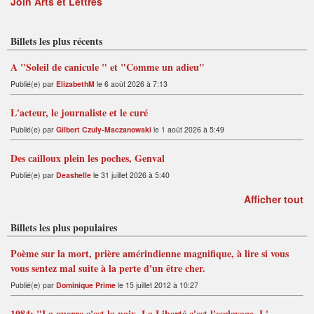
Join Arts et Lettres
Billets les plus récents
A "Soleil de canicule " et "Comme un adieu"
Publié(e) par
ElizabethM
le 6 août 2026 à 7:13
L'acteur, le journaliste et le curé
Publié(e) par
Gilbert Czuly-Msczanowski
le 1 août 2026 à 5:49
Des cailloux plein les poches, Genval
Publié(e) par
Deashelle
le 31 juillet 2026 à 5:40
Afficher tout
Billets les plus populaires
Poème sur la mort, prière amérindienne magnifique, à lire si vous
vous sentez mal suite à la perte d'un être cher.
Publié(e) par
Dominique Prime
le 15 juillet 2012 à 10:27
1984: "La guerre c'est la paix. La Liberté c'est l'esclavage. L'