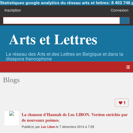
Statistiques google analytics du réseau arts et lettres: 8 403 74
Inscription
Connexion
Arts et Lettres
Blogs
1
La chanson d'Hannah de Luc LIBON. Version enrichie par
de nouveaux poèmes.
Publié(e) par
Luc Libon
le 7 décembre 2014 à 7:29