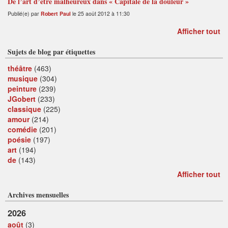
De l’art d’être malheureux dans « Capitale de la douleur »
Publié(e) par
Robert Paul
le 25 août 2012 à 11:30
Afficher tout
Sujets de blog par étiquettes
théâtre
(463)
musique
(304)
peinture
(239)
JGobert
(233)
classique
(225)
amour
(214)
comédie
(201)
poésie
(197)
art
(194)
de
(143)
Afficher tout
Archives mensuelles
2026
août
(3)