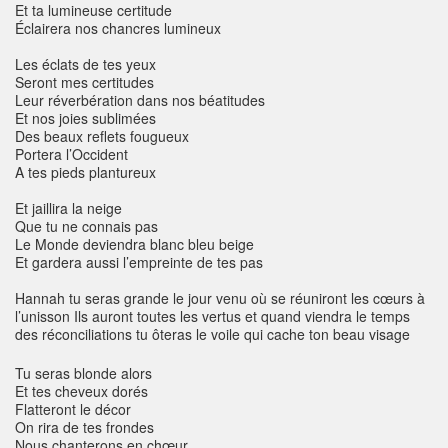
Et ta lumineuse certitude
Éclairera nos chancres lumineux
Les éclats de tes yeux
Seront mes certitudes
Leur réverbération dans nos béatitudes
Et nos joies sublimées
Des beaux reflets fougueux
Portera l’Occident
A tes pieds plantureux
Et jaillira la neige
Que tu ne connais pas
Le Monde deviendra blanc bleu beige
Et gardera aussi l’empreinte de tes pas
Hannah tu seras grande le jour venu où se réuniront les cœurs à
l’unisson Ils auront toutes les vertus et quand viendra le temps
des réconciliations tu ôteras le voile qui cache ton beau visage
Tu seras blonde alors
Et tes cheveux dorés
Flatteront le décor
On rira de tes frondes
Nous chanterons en chœur