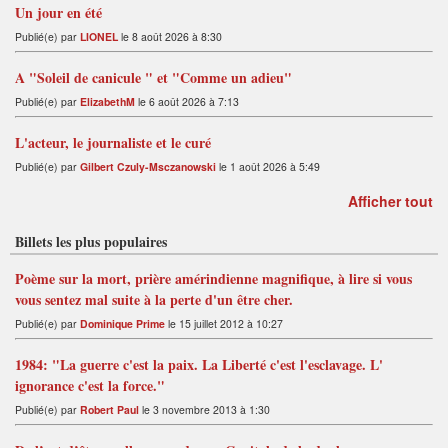
Un jour en été
Publié(e) par
LIONEL
le 8 août 2026 à 8:30
A "Soleil de canicule " et "Comme un adieu"
Publié(e) par
ElizabethM
le 6 août 2026 à 7:13
L'acteur, le journaliste et le curé
Publié(e) par
Gilbert Czuly-Msczanowski
le 1 août 2026 à 5:49
Afficher tout
Billets les plus populaires
Poème sur la mort, prière amérindienne magnifique, à lire si vous
vous sentez mal suite à la perte d'un être cher.
Publié(e) par
Dominique Prime
le 15 juillet 2012 à 10:27
1984: "La guerre c'est la paix. La Liberté c'est l'esclavage. L'
ignorance c'est la force."
Publié(e) par
Robert Paul
le 3 novembre 2013 à 1:30