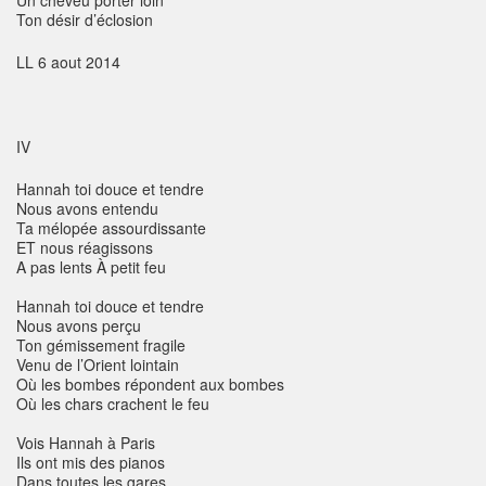
Un cheveu porter loin
Ton désir d’éclosion
LL 6 aout 2014
IV
Hannah toi douce et tendre
Nous avons entendu
Ta mélopée assourdissante
ET nous réagissons
A pas lents À petit feu
Hannah toi douce et tendre
Nous avons perçu
Ton gémissement fragile
Venu de l’Orient lointain
Où les bombes répondent aux bombes
Où les chars crachent le feu
Vois Hannah à Paris
Ils ont mis des pianos
Dans toutes les gares