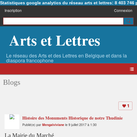
Statistiques google analytics du réseau arts et lettres: 8 403 74
Inscription
Connexion
Arts et Lettres
Blogs
1
Histoire des Monuments Historique de notre Thudinie
Publié(e) par
Mengalviviane
le 9 juillet 2017 à 1:30
La Mairie du Marché