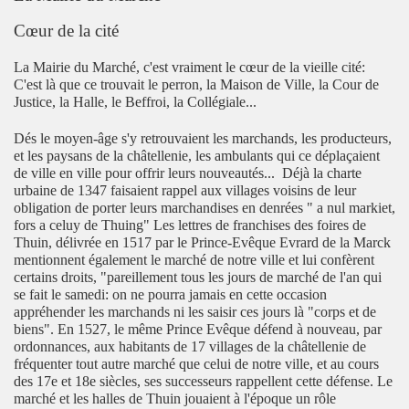
Cœur de la cité
La Mairie du Marché, c'est vraiment le cœur de la vieille cité:
C'est là que ce trouvait le perron, la Maison de Ville, la Cour de
Justice, la Halle, le Beffroi, la Collégiale...
Dés le moyen-âge s'y retrouvaient les marchands, les producteurs,
et les paysans de la châtellenie, les ambulants qui ce déplaçaient
de ville en ville pour offrir leurs nouveautés... Déjà la charte
urbaine de 1347 faisaient rappel aux villages voisins de leur
obligation de porter leurs marchandises en denrées " a nul markiet,
fors a celuy de Thuing" Les lettres de franchises des foires de
Thuin, délivrée en 1517 par le Prince-Evêque Evrard de la Marck
mentionnent également le marché de notre ville et lui confèrent
certains droits, "pareillement tous les jours de marché de l'an qui
se fait le samedi: on ne pourra jamais en cette occasion
appréhender les marchands ni les saisir ces jours là "corps et de
biens". En 1527, le même Prince Evêque défend à nouveau, par
ordonnances, aux habitants de 17 villages de la châtellenie de
fréquenter tout autre marché que celui de notre ville, et au cours
des 17e et 18e siècles, ses successeurs rappellent cette défense. Le
marché et les halles de Thuin jouaient à l'époque un rôle