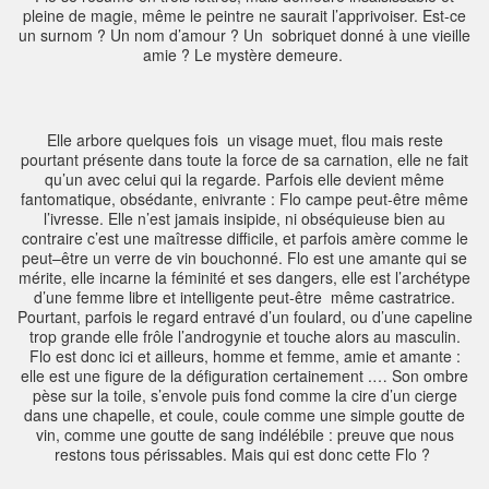
pleine de magie, même le peintre ne saurait l’apprivoiser. Est-ce
un surnom ? Un nom d’amour ? Un sobriquet donné à une vieille
amie ? Le mystère demeure.
Elle arbore quelques fois un visage muet, flou mais reste
pourtant présente dans toute la force de sa carnation, elle ne fait
qu’un avec celui qui la regarde. Parfois elle devient même
fantomatique, obsédante, enivrante : Flo campe peut-être même
l’ivresse. Elle n’est jamais insipide, ni obséquieuse bien au
contraire c’est une maîtresse difficile, et parfois amère comme le
peut–être un verre de vin bouchonné. Flo est une amante qui se
mérite, elle incarne la féminité et ses dangers, elle est l’archétype
d’une femme libre et intelligente peut-être même castratrice.
Pourtant, parfois le regard entravé d’un foulard, ou d’une capeline
trop grande elle frôle l’androgynie et touche alors au masculin.
Flo est donc ici et ailleurs, homme et femme, amie et amante :
elle est une figure de la défiguration certainement .… Son ombre
pèse sur la toile, s’envole puis fond comme la cire d’un cierge
dans une chapelle, et coule, coule comme une simple goutte de
vin, comme une goutte de sang indélébile : preuve que nous
restons tous périssables. Mais qui est donc cette Flo ?