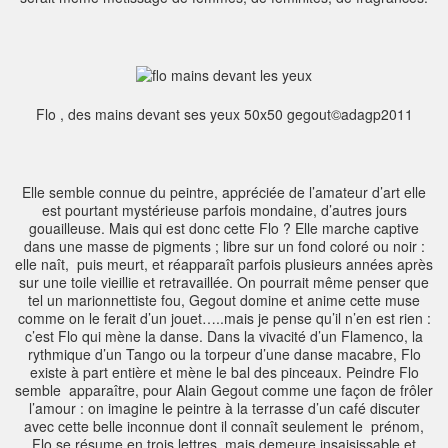
Flo , des mains devant ses yeux 50x50 gegout©adagp2011
Elle semble connue du peintre, appréciée de l’amateur d’art elle
est pourtant mystérieuse parfois mondaine, d’autres jours
gouailleuse. Mais qui est donc cette Flo ? Elle marche captive
dans une masse de pigments ; libre sur un fond coloré ou noir :
elle naît, puis meurt, et réapparaît parfois plusieurs années après
sur une toile vieillie et retravaillée. On pourrait même penser que
tel un marionnettiste fou, Gegout domine et anime cette muse
comme on le ferait d’un jouet…..mais je pense qu’il n’en est rien :
c’est Flo qui mène la danse. Dans la vivacité d’un Flamenco, la
rythmique d’un Tango ou la torpeur d’une danse macabre, Flo
existe à part entière et mène le bal des pinceaux. Peindre Flo
semble apparaître, pour Alain Gegout comme une façon de frôler
l’amour : on imagine le peintre à la terrasse d’un café discuter
avec cette belle inconnue dont il connaît seulement le prénom,
Flo se résume en trois lettres, mais demeure insaisissable et