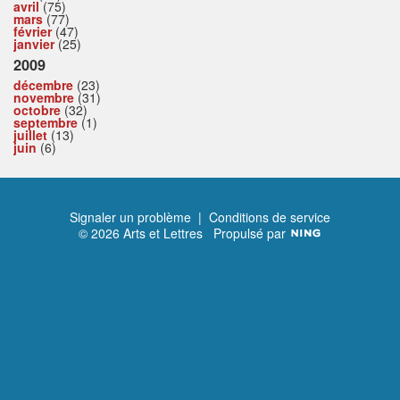
avril
(75)
mars
(77)
février
(47)
janvier
(25)
2009
décembre
(23)
novembre
(31)
octobre
(32)
septembre
(1)
juillet
(13)
juin
(6)
Signaler un problème
|
Conditions de service
© 2026 Arts et Lettres
Propulsé par