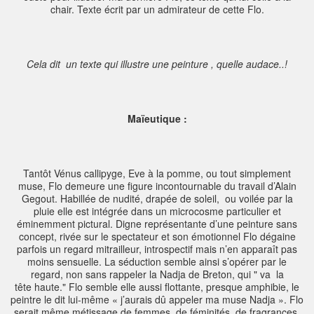
chair. Texte écrit par un admirateur de cette Flo.
Cela dit un texte qui illustre une peinture , quelle audace..!
Maïeutique :
Tantôt Vénus callipyge, Eve à la pomme, ou tout simplement
muse, Flo demeure une figure incontournable du travail d’Alain
Gegout. Habillée de nudité, drapée de soleil, ou voilée par la
pluie elle est intégrée dans un microcosme particulier et
éminemment pictural. Digne représentante d’une peinture sans
concept, rivée sur le spectateur et son émotionnel Flo dégaine
parfois un regard mitrailleur, introspectif mais n’en apparaît pas
moins sensuelle. La séduction semble ainsi s’opérer par le
regard, non sans rappeler la Nadja de Breton, qui " va la
tête haute." Flo semble elle aussi flottante, presque amphibie, le
peintre le dit lui-même « j’aurais dû appeler ma muse Nadja ». Flo
serait même métissage de femmes, de féminités, de fragrances.