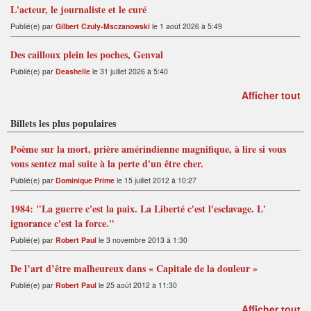
L'acteur, le journaliste et le curé
Publié(e) par
Gilbert Czuly-Msczanowski
le 1 août 2026 à 5:49
Des cailloux plein les poches, Genval
Publié(e) par
Deashelle
le 31 juillet 2026 à 5:40
Afficher tout
Billets les plus populaires
Poème sur la mort, prière amérindienne magnifique, à lire si vous
vous sentez mal suite à la perte d'un être cher.
Publié(e) par
Dominique Prime
le 15 juillet 2012 à 10:27
1984: "La guerre c'est la paix. La Liberté c'est l'esclavage. L'
ignorance c'est la force."
Publié(e) par
Robert Paul
le 3 novembre 2013 à 1:30
De l’art d’être malheureux dans « Capitale de la douleur »
Publié(e) par
Robert Paul
le 25 août 2012 à 11:30
Afficher tout