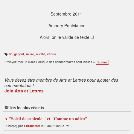
Septembre 2011
Amaury Pontvianne
Alors, on le valide ce texte ..!
flo
,
gegout
,
muse
,
nudité
,
vénus
B
ali
Envoyez-moi un e-mail lorsque des commentaires sont laissés –
Suivre
s
e
s
:
Vous devez être membre de Arts et Lettres pour ajouter des
commentaires !
Join Arts et Lettres
Billets les plus récents
A "Soleil de canicule " et "Comme un adieu"
Publié(e) par
ElizabethM
le 6 août 2026 à 7:13