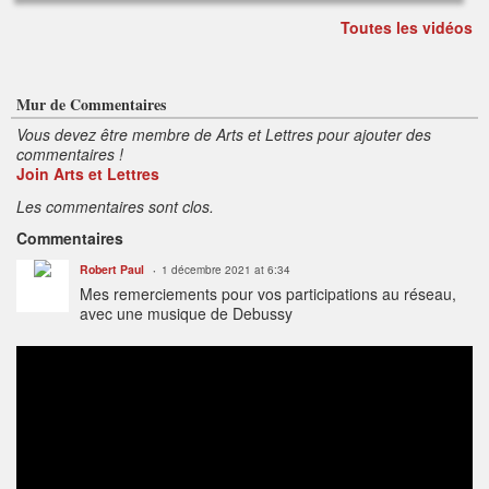
o
m
Toutes les vidéos
m
e
nt
ai
re
s
:
Mur de Commentaires
Vous devez être membre de Arts et Lettres pour ajouter des
commentaires !
Join Arts et Lettres
Les commentaires sont clos.
Commentaires
Robert Paul
1 décembre 2021 at 6:34
Mes remerciements pour vos participations au réseau,
avec une musique de Debussy