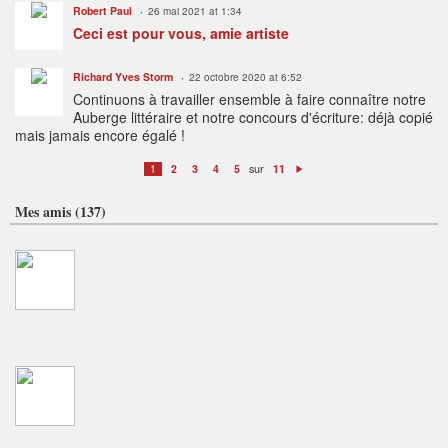
Robert Paul
26 mai 2021 at 1:34
Ceci est pour vous, amie artiste
Richard Yves Storm
22 octobre 2020 at 6:52
Continuons à travailler ensemble à faire connaître notre
Auberge littéraire et notre concours d'écriture: déjà copié
mais jamais encore égalé !
sur
1
2
3
4
5
11
S
ui
v
Mes amis (137)
a
n
t