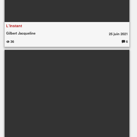
L'instant
Gilbert Jacqueline
25 juin 2021
36
6
C
o
m
m
e
nt
ai
re
s
: