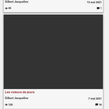
Gilbert Jacqueline
13 mai 2021
40
1
C
o
m
m
e
nt
ai
re
s
:
Les voleurs de jours
Gilbert Jacqueline
7 mai 2021
120
16
C