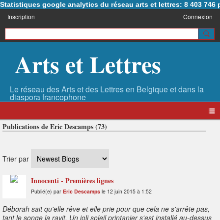
Statistiques google analytics du réseau arts et lettres: 8 403 74
Inscription
Connexion
Arts et Lettres
Publications de Eric Descamps (73)
Trier par
Innocenti - Premières lignes
Publié(e) par
Eric Descamps
le 12 juin 2015 à 1:52
Déborah sait qu'elle rêve et elle prie pour que cela ne s'arrête pas,
tant le songe la ravit. Un joli soleil printanier s'est installé au-dessus