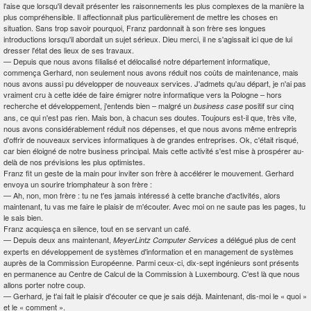
l'aise que lorsqu'il devait présenter les raisonnements les plus complexes de la manière la
plus compréhensible. Il affectionnait plus particulièrement de mettre les choses en
situation. Sans trop savoir pourquoi, Franz pardonnait à son frère ses longues
introductions lorsqu'il abordait un sujet sérieux. Dieu merci, il ne s'agissait ici que de lui
dresser l'état des lieux de ses travaux.
—
Depuis que nous avons filialisé et délocalisé notre département informatique,
commença Gerhard, non seulement nous avons réduit nos coûts de maintenance, mais
nous avons aussi pu développer de nouveaux services. J'admets qu'au départ, je n'ai pas
vraiment cru à cette idée de faire émigrer notre informatique vers la Pologne – hors
recherche et développement, j'entends bien – malgré un
positif sur cinq
business case
ans, ce qui n'est pas rien. Mais bon, à chacun ses doutes. Toujours est-il que, très vite,
nous avons considérablement réduit nos dépenses, et que nous avons même entrepris
d'offrir de nouveaux services informatiques à de grandes entreprises. Ok, c'était risqué,
car bien éloigné de notre business principal. Mais cette activité s'est mise à prospérer au-
delà de nos prévisions les plus optimistes.
Franz fit un geste de la main pour inviter son frère à accélérer le mouvement. Gerhard
envoya un sourire triomphateur à son frère :
—
Ah, non, mon frère : tu ne t'es jamais intéressé à cette branche d'activités, alors
maintenant, tu vas me faire le plaisir de m'écouter. Avec moi on ne saute pas les pages, tu
le sais bien.
Franz acquiesça en silence, tout en se servant un café.
—
Depuis deux ans maintenant,
a délégué plus de cent
MeyerLintz Computer Services
experts en développement de systèmes d'information et en management de systèmes
auprès de la Commission Européenne. Parmi ceux-ci, dix-sept ingénieurs sont présents
en permanence au Centre de Calcul de la Commission à Luxembourg. C'est là que nous
allons porter notre coup.
—
Gerhard, je t'ai fait le plaisir d'écouter ce que je sais déjà. Maintenant, dis-moi le « quoi »
et le « comment ».