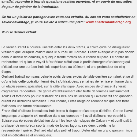
en effet, répondre à trop de questions restées ouvertes, ni en ouvrir de nouvelles,
de peur de générer de la frustration.
Ce fut un plaisir de partager avec vous ces extraits. Au cas où vous souhaiteriez en
savoir davantage, je vous sinvite à suivre une piste:
www.enattendantlorage.org
Voici le dernier extrait:
Le silence s'était à nouveau installé entre les deux frères, à croire qu'ils ne dialoguaient
vraiment que lorsqu'ils étaient dans le bureau de Gerhard. Franz avançait d'un pas décidé
dans le dédale de couloirs, à quelque trente mètres sous l'herbe du parc. Le centre de
recherches tel qu'on le voyait à l'extérieur n'était que la partie émergée d'un iceberg qui
s'étalait sur une surface trois fois supérieure au bâtiment, et une profondeur de cinq
étages.
Gerhard traînait non sans peine le poids de ses excès de table derrière son aîné, et se dit
qu'une fois cette opération terminée, il s'offrirait deux semaines de remise en forme dans
un établissement spécialisé, sur la côte atlantique. Avec un peu de chance, il y ferait
d'agréables rencontres. Ce genre d'établissement était truffé de femmes suffisamment
seules et fortunées pour le distraire des beautés de location qui avaient fait son quotidien
durant les dernières semaines. Pour l'heure, il était obligé de reconnaître que son frère
était dans une forme éblouissante.
Franz était d'ailleurs le seul des trois frères à disposer d'un corps d'athlète. Certes il avait
longtemps pratiqué le ski nordique dans sa jeunesse – il avait d'ailleurs représenté la
Suisse aux épreuves de biathlon durant les jeux olympiques de Calgary – et continuait à
pratiquer de nombreux sports, mais de toutes façons, ses deux cadets ne lui
ressemblaient guère. Gerhard était plus petit et trapu, Dieter était un grand garçon mince,
tout en délicatesse et en longueur.