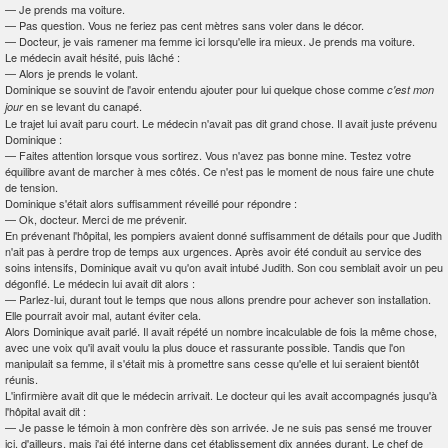
—
Je prends ma voiture.
—
Pas question. Vous ne feriez pas cent mètres sans voler dans le décor.
—
Docteur, je vais ramener ma femme ici lorsqu'elle ira mieux. Je prends ma voiture.
Le médecin avait hésité, puis lâché :
—
Alors je prends le volant.
Dominique se souvint de l'avoir entendu ajouter pour lui quelque chose comme
c'est mon
en se levant du canapé.
jour
Le trajet lui avait paru court. Le médecin n'avait pas dit grand chose. Il avait juste prévenu
Dominique :
—
Faites attention lorsque vous sortirez. Vous n'avez pas bonne mine. Testez votre
équilibre avant de marcher à mes côtés. Ce n'est pas le moment de nous faire une chute
de tension.
Dominique s'était alors suffisamment réveillé pour répondre :
—
Ok, docteur. Merci de me prévenir.
En prévenant l'hôpital, les pompiers avaient donné suffisamment de détails pour que Judith
n'ait pas à perdre trop de temps aux urgences. Après avoir été conduit au service des
soins intensifs, Dominique avait vu qu'on avait intubé Judith. Son cou semblait avoir un peu
dégonflé. Le médecin lui avait dit alors :
—
Parlez-lui, durant tout le temps que nous allons prendre pour achever son installation.
Elle pourrait avoir mal, autant éviter cela.
Alors Dominique avait parlé. Il avait répété un nombre incalculable de fois la même chose,
avec une voix qu'il avait voulu la plus douce et rassurante possible. Tandis que l'on
manipulait sa femme, il s'était mis à promettre sans cesse qu'elle et lui seraient bientôt
réunis.
L'infirmière avait dit que le médecin arrivait. Le docteur qui les avait accompagnés jusqu'à
l'hôpital avait dit :
—
Je passe le témoin à mon confrère dès son arrivée. Je ne suis pas sensé me trouver
ici, d'ailleurs, mais j'ai été interne dans cet établissement dix années durant. Le chef de