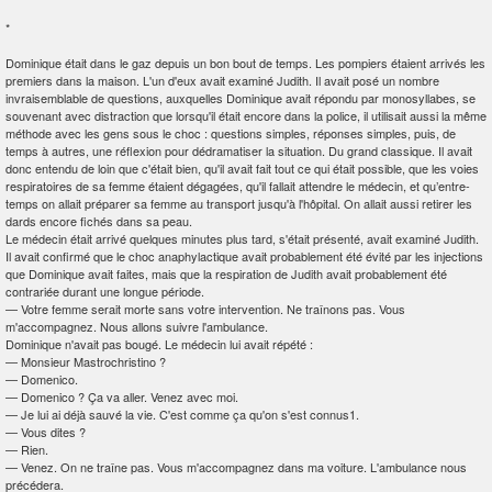
*
Dominique était dans le gaz depuis un bon bout de temps. Les pompiers étaient arrivés les
premiers dans la maison. L'un d'eux avait examiné Judith. Il avait posé un nombre
invraisemblable de questions, auxquelles Dominique avait répondu par monosyllabes, se
souvenant avec distraction que lorsqu'il était encore dans la police, il utilisait aussi la même
méthode avec les gens sous le choc : questions simples, réponses simples, puis, de
temps à autres, une réflexion pour dédramatiser la situation. Du grand classique. Il avait
donc entendu de loin que c'était bien, qu'il avait fait tout ce qui était possible, que les voies
respiratoires de sa femme étaient dégagées, qu'il fallait attendre le médecin, et qu’entre-
temps on allait préparer sa femme au transport jusqu'à l'hôpital. On allait aussi retirer les
dards encore fichés dans sa peau.
Le médecin était arrivé quelques minutes plus tard, s'était présenté, avait examiné Judith.
Il avait confirmé que le choc anaphylactique avait probablement été évité par les injections
que Dominique avait faites, mais que la respiration de Judith avait probablement été
contrariée durant une longue période.
—
Votre femme serait morte sans votre intervention. Ne traînons pas. Vous
m'accompagnez. Nous allons suivre l'ambulance.
Dominique n'avait pas bougé. Le médecin lui avait répété :
—
Monsieur Mastrochristino ?
—
Domenico.
—
Domenico ? Ça va aller. Venez avec moi.
—
Je lui ai déjà sauvé la vie. C'est comme ça qu'on s'est connus
1
.
—
Vous dites ?
—
Rien.
—
Venez. On ne traîne pas. Vous m'accompagnez dans ma voiture. L'ambulance nous
précédera.