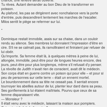
chance, une fenêtre serait ouverte.
Tu rêves. Autant demander au bon Dieu de te transformer en
poisson.
Au plafond, les pas se dirigèrent avec nonchalance vers la porte
d'entrée, puis descendirent lentement les marches de l'escalier.
Milos sentit le piège se refermer sur lui.
*
Dominique restait immobile, assis sur sa chaise, dans un couloir
rendu au silence. Ses membres lui donnaient l'impression d'être en
cire. S'il ne se calmait pas, ils ramolliraient et finiraient par refuser de
lui obéir.
Qu'importe. Sa femme était là, à quelques mètres à peine de lui,
allongée, immobile, peut-être pour de longues heures encore, des
jours, peut-être pour plus longtemps, même s'il refusait d'y penser.
La révolte de Judith n'avait rien de conscient, avait dit le médecin.
Son corps était en guerre contre un poison qui pour elle – et pour si
peu de personnes sur cette terre – était un ennemi mortel.
Le bourdonnement dans sa tête ne cessait pas. Il sentait encore
tournoyer les abeilles autour de lui, planter leur dard dans sa peau.
Ses gonflements à lui étaient maîtrisés. Pourvu que ceux de sa
femme disparaissent vite.
— Monsieur ?
Il était venu avec le médecin, laissant la maison aux pompiers.