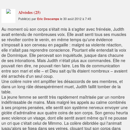
Alvéoles (25)
Publié(e) par
Eric Descamps
le 30 août 2012 à 7:45
Au moment où son corps s'était mis à s'agiter avec frénésie, Judith
avait entendu de nombreuses voix. Elle avait senti tous ses muscles
se révolter contre le venin, en même temps qu'une évidence
s'imposait à son cerveau en pagaille : malgré sa violente réaction,
elle n'allait pas reprendre conscience. Pourtant elle entendait la voix
de Dominique. Elle percevait son inquiétude, jusque dans chacune
de ses intonations. Mais Judith n'était plus aux commandes. Elle ne
pouvait rien dire, ne pouvait rien faire. Les fils de communication
entre son mari et elle – et Dieu sait qu'ils étaient nombreux – avaient
été arrachés d'un seul coup.
Une colère noire vint amplifier les désaccords de ses membres, et
dans un long râle désespérément muet, Judith faillit tomber de la
table.
La jeune femme se sentit très rapidement maîtrisée par un nombre
indéfinissable de mains. Mais malgré les appels au calme combinés
à ses propres pensées, elle sentit son système nerveux envoyer une
giclée d'adrénaline aux quatre coins de son corps. Son genou heurta
avec violence un visage, dont elle sentit avant même qu'il ne pousse
un cri que c'était celui de Mimmo. La colère débridée qui l'animait
jusqu'alors se figea dans ses veines, clouant tout son corps dans