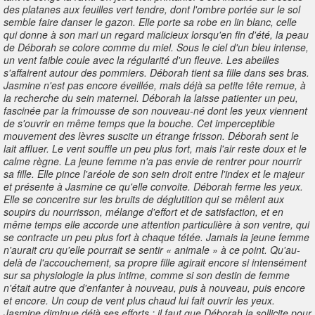
des platanes aux feuilles vert tendre, dont l'ombre portée sur le sol
semble faire danser le gazon. Elle porte sa robe en lin blanc, celle
qui donne à son mari un regard malicieux lorsqu'en fin d'été, la peau
de Déborah se colore comme du miel. Sous le ciel d'un bleu intense,
un vent faible coule avec la régularité d'un fleuve. Les abeilles
s'affairent autour des pommiers. Déborah tient sa fille dans ses bras.
Jasmine n'est pas encore éveillée, mais déjà sa petite tête remue, à
la recherche du sein maternel. Déborah la laisse patienter un peu,
fascinée par la frimousse de son nouveau-né dont les yeux viennent
de s'ouvrir en même temps que la bouche. Cet imperceptible
mouvement des lèvres suscite un étrange frisson. Déborah sent le
lait affluer. Le vent souffle un peu plus fort, mais l'air reste doux et le
calme règne. La jeune femme n'a pas envie de rentrer pour nourrir
sa fille. Elle pince l'aréole de son sein droit entre l'index et le majeur
et présente à Jasmine ce qu'elle convoite. Déborah ferme les yeux.
Elle se concentre sur les bruits de déglutition qui se mêlent aux
soupirs du nourrisson, mélange d'effort et de satisfaction, et en
même temps elle accorde une attention particulière à son ventre, qui
se contracte un peu plus fort à chaque tétée. Jamais la jeune femme
n'aurait cru qu'elle pourrait se sentir « animale » à ce point. Qu'au-
delà de l'accouchement, sa propre fille agirait encore si intensément
sur sa physiologie la plus intime, comme si son destin de femme
n'était autre que d'enfanter à nouveau, puis à nouveau, puis encore
et encore. Un coup de vent plus chaud lui fait ouvrir les yeux.
Jasmine diminue déjà ses efforts : il faut que Déborah la sollicite pour