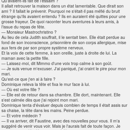
Qu'avaient-ils fait de l'essaim ?
Il allait retrouver la maison dans un état lamentable. Que dirait son
ami ? Il fallait le prévenir. Pourquoi ne s'était-il pas méfié du bruit
étrange qu'ils avaient entendu ? Ils en auraient été quittes pour une
grosse frayeur. De quoi raconter leurs aventures à leurs amis, à
l'issue du repas de fête.
— Monsieur Mastrochristino ?
Au lieu de cela Judith souffrait, il le sentait bien. Elle était perdue au
fond de son inconscience, prisonnière de son corps allergique, mise
aux fers de par son propre système nerveux.
Et la voix de cette femme, à son oreille, juste à droite de lui. La
maman avec la petite fille.
— Laissez-moi, dit Mimmo d'une voix trop calme à son goût.
— Je suis venue m'excuser. J'ai paniqué, j'ai craint le pire pour mon
mari.
Qu'est-ce que j'en ai à faire ?
Dominique releva la tête et fixa le mur face à lui.
— Où est votre fille ?
— Elle est de retour dans sa chambre. Elle dort, maintenant. Elle
s'est calmée dès que j'ai rejoint mon mari.
Dominique tenta d'évaluer depuis combien de temps il était assis sur
sa chaise, la tête dans les mains. Peine perdue.
— Et votre médecin ?
— Il va arriver, dit Faustine, avec des nouvelles pour vous. Il m'a
suggéré de venir vous voir. Mais je l'aurais fait de toute façon. Je