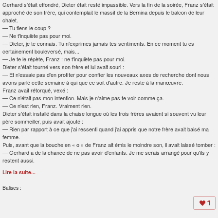
Gerhard s'était effondré, Dieter était resté impassible. Vers la fin de la soirée, Franz s'était
approché de son frère, qui contemplait le massif de la Bernina depuis le balcon de leur
chalet.
—
Tu tiens le coup ?
—
Ne t'inquiète pas pour moi.
—
Dieter, je te connais. Tu n'exprimes jamais tes sentiments. En ce moment tu es
certainement bouleversé, mais...
—
Je te le répète, Franz : ne t'inquiète pas pour moi.
Dieter s'était tourné vers son frère et lui avait souri :
—
Et n'essaie pas d'en profiter pour confier les nouveaux axes de recherche dont nous
avons parlé cette semaine à qui que ce soit d'autre. Je reste à la manœuvre.
Franz avait rétorqué, vexé :
—
Ce n'était pas mon intention. Mais je n'aime pas te voir comme ça.
—
Ce n'est rien, Franz. Vraiment rien.
Dieter s'était installé dans la chaise longue où les trois frères avaient si souvent vu leur
père sommeiller, puis avait ajouté :
—
Rien par rapport à ce que j'ai ressenti quand j'ai appris que notre frère avait baisé ma
femme.
Puis, avant que la bouche en « o » de Franz ait émis le moindre son, il avait laissé tomber :
—
Gerhard a de la chance de ne pas avoir d'enfants. Je me serais arrangé pour qu'ils y
restent aussi.
Lire la suite...
Balises :
1