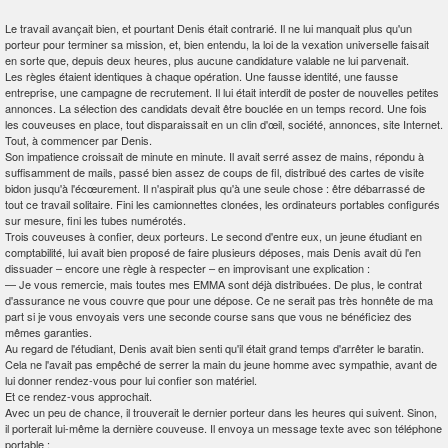
Le travail avançait bien, et pourtant Denis était contrarié. Il ne lui manquait plus qu'un
porteur pour terminer sa mission, et, bien entendu, la loi de la vexation universelle faisait
en sorte que, depuis deux heures, plus aucune candidature valable ne lui parvenait.
Les règles étaient identiques à chaque opération. Une fausse identité, une fausse
entreprise, une campagne de recrutement. Il lui était interdit de poster de nouvelles petites
annonces. La sélection des candidats devait être bouclée en un temps record. Une fois
les couveuses en place, tout disparaissait en un clin d'œil, société, annonces, site Internet.
Tout, à commencer par Denis.
Son impatience croissait de minute en minute. Il avait serré assez de mains, répondu à
suffisamment de mails, passé bien assez de coups de fil, distribué des cartes de visite
bidon jusqu'à l'écœurement. Il n'aspirait plus qu'à une seule chose : être débarrassé de
tout ce travail solitaire. Fini les camionnettes clonées, les ordinateurs portables configurés
sur mesure, fini les tubes numérotés.
Trois couveuses à confier, deux porteurs. Le second d'entre eux, un jeune étudiant en
comptabilité, lui avait bien proposé de faire plusieurs déposes, mais Denis avait dû l'en
dissuader – encore une règle à respecter – en improvisant une explication :
—
Je vous remercie, mais toutes mes EMMA sont déjà distribuées. De plus, le contrat
d'assurance ne vous couvre que pour une dépose. Ce ne serait pas très honnête de ma
part si je vous envoyais vers une seconde course sans que vous ne bénéficiez des
mêmes garanties.
Au regard de l'étudiant, Denis avait bien senti qu'il était grand temps d'arrêter le baratin.
Cela ne l'avait pas empêché de serrer la main du jeune homme avec sympathie, avant de
lui donner rendez-vous pour lui confier son matériel.
Et ce rendez-vous approchait.
Avec un peu de chance, il trouverait le dernier porteur dans les heures qui suivent. Sinon,
il porterait lui-même la dernière couveuse. Il envoya un message texte avec son téléphone
portable :