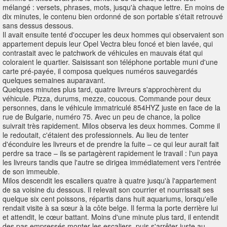
mélangé : versets, phrases, mots, jusqu'à chaque lettre. En moins de
dix minutes, le contenu bien ordonné de son portable s'était retrouvé
sans dessus dessous.
Il avait ensuite tenté d'occuper les deux hommes qui observaient son
appartement depuis leur Opel Vectra bleu foncé et bien lavée, qui
contrastait avec le patchwork de véhicules en mauvais état qui
coloraient le quartier. Saisissant son téléphone portable muni d'une
carte pré-payée, il composa quelques numéros sauvegardés
quelques semaines auparavant.
Quelques minutes plus tard, quatre livreurs s'approchèrent du
véhicule. Pizza, durums, mezze, coucous. Commande pour deux
personnes, dans le véhicule immatriculé 854HYZ juste en face de la
rue de Bulgarie, numéro 75. Avec un peu de chance, la police
suivrait très rapidement. Milos observa les deux hommes. Comme il
le redoutait, c'étaient des professionnels. Au lieu de tenter
d'éconduire les livreurs et de prendre la fuite – ce qui leur aurait fait
perdre sa trace – ils se partagèrent rapidement le travail : l'un paya
les livreurs tandis que l'autre se dirigea immédiatement vers l'entrée
de son immeuble.
Milos descendit les escaliers quatre à quatre jusqu'à l'appartement
de sa voisine du dessous. Il relevait son courrier et nourrissait ses
quelque six cent poissons, répartis dans huit aquariums, lorsqu'elle
rendait visite à sa sœur à la côte belge. Il ferma la porte derrière lui
et attendit, le cœur battant. Moins d'une minute plus tard, il entendit
des pas empressés monter les escaliers, puis s'arrêter juste au-