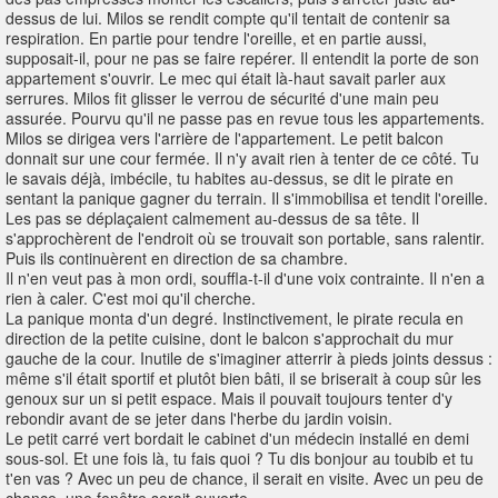
dessus de lui. Milos se rendit compte qu'il tentait de contenir sa
respiration. En partie pour tendre l'oreille, et en partie aussi,
supposait-il, pour ne pas se faire repérer. Il entendit la porte de son
appartement s'ouvrir. Le mec qui était là-haut savait parler aux
serrures. Milos fit glisser le verrou de sécurité d'une main peu
assurée. Pourvu qu'il ne passe pas en revue tous les appartements.
Milos se dirigea vers l'arrière de l'appartement. Le petit balcon
donnait sur une cour fermée. Il n'y avait rien à tenter de ce côté. Tu
le savais déjà, imbécile, tu habites au-dessus, se dit le pirate en
sentant la panique gagner du terrain. Il s'immobilisa et tendit l'oreille.
Les pas se déplaçaient calmement au-dessus de sa tête. Il
s'approchèrent de l'endroit où se trouvait son portable, sans ralentir.
Puis ils continuèrent en direction de sa chambre.
Il n'en veut pas à mon ordi, souffla-t-il d'une voix contrainte. Il n'en a
rien à caler. C'est moi qu'il cherche.
La panique monta d'un degré. Instinctivement, le pirate recula en
direction de la petite cuisine, dont le balcon s'approchait du mur
gauche de la cour. Inutile de s'imaginer atterrir à pieds joints dessus :
même s'il était sportif et plutôt bien bâti, il se briserait à coup sûr les
genoux sur un si petit espace. Mais il pouvait toujours tenter d'y
rebondir avant de se jeter dans l'herbe du jardin voisin.
Le petit carré vert bordait le cabinet d'un médecin installé en demi
sous-sol. Et une fois là, tu fais quoi ? Tu dis bonjour au toubib et tu
t'en vas ? Avec un peu de chance, il serait en visite. Avec un peu de