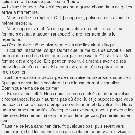
suis vraiment désolée pour tout à l'heure.
— Laissez tomber. Vous n'êtes pas pour grand chose dans ce qui est
arrivé à ma femme.
— Vous habitez la région ? Oui, je suppose, puisque nous avons le
même médecin.
— Vous supposez mal. Nous logeons chez un ami. Lorsque ma
femme s'est fait attaquer, j'ai appelé le premier nom dans le
répertoire.
— C'est tout de même bizarre que les abeilles aient attaqué...
— Écoutez, madame, coupa Dominique, je me fous de savoir s'il est
normal ou non de se faire agresser par un essaim. C'est arrivé. Ma
femme est allergique. Elle peut en mourir. J'aimerais avoir de ses
nouvelles. Je n'en ai pas. Et à mon avis, vous n'êtes pas là pour
m'en donner.
Faustine encaissa la décharge de mauvaise humeur sans sourciller.
Quelques secondes s'écoulèrent en silence, durant lesquelles
Dominique tenta de se calmer.
— Excusez-moi, dit-il. Nous nous sommes croisés en de mauvaises
circonstances. Nous n'aurions pas dû être là, et je suppose que vous
pensez la même chose à propos de votre mari et de votre fille. Nous
nous sommes emportés. J'accepte vos excuses, je vous présente les
miennes. Maintenant, si cela ne vous dérange pas, j'aimerais rester
seul.
Faustine se leva sans rien dire, fit quelques pas, puis revint vers
Dominique, dont les mains en coupe cachaient à nouveau le visage.