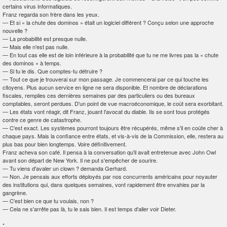
certains virus informatiques.
Franz regarda son frère dans les yeux.
—
Et si « la chute des dominos » était un logiciel différent ? Conçu selon une approche
nouvelle ?
—
La probabilité est presque nulle.
—
Mais elle n'est pas nulle.
—
En tout cas elle est de loin inférieure à la probabilité que tu ne me livres pas la « chute
des dominos » à temps.
—
Si tu le dis. Que comptes-tu détruire ?
—
Tout ce que je trouverai sur mon passage. Je commencerai par ce qui touche les
citoyens. Plus aucun service en ligne ne sera disponible. Et nombre de déclarations
fiscales, remplies ces dernières semaines par des particuliers ou des bureaux
comptables, seront perdues. D'un point de vue macroéconomique, le coût sera exorbitant.
—
Les états vont réagir, dit Franz, jouant l'avocat du diable. Ils se sont tous protégés
contre ce genre de catastrophe.
—
C'est exact. Les systèmes pourront toujours être récupérés, même s'il en coûte cher à
chaque pays. Mais la confiance entre états, et vis-à-vis de la Commission, elle, restera au
plus bas pour bien longtemps. Voire définitivement.
Franz acheva son café. Il pensa à la conversation qu'il avait entretenue avec John Owl
avant son départ de New York. Il ne put s'empêcher de sourire.
—
Tu viens d'avaler un clown ? demanda Gerhard.
—
Non. Je pensais aux efforts déployés par nos concurrents américains pour noyauter
des institutions qui, dans quelques semaines, vont rapidement être envahies par la
gangrène.
—
C'est bien ce que tu voulais, non ?
—
Cela ne s'arrête pas là, tu le sais bien. Il est temps d'aller voir Dieter.
*