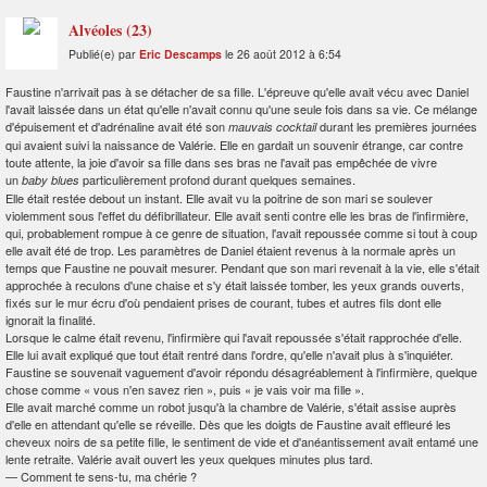
Alvéoles (23)
Publié(e) par
Eric Descamps
le 26 août 2012 à 6:54
Faustine n'arrivait pas à se détacher de sa fille. L'épreuve qu'elle avait vécu avec Daniel
l'avait laissée dans un état qu'elle n'avait connu qu'une seule fois dans sa vie. Ce mélange
d'épuisement et d'adrénaline avait été son
durant les premières journées
mauvais cocktail
qui avaient suivi la naissance de Valérie. Elle en gardait un souvenir étrange, car contre
toute attente, la joie d'avoir sa fille dans ses bras ne l'avait pas empêchée de vivre
un
particulièrement profond durant quelques semaines.
baby blues
Elle était restée debout un instant. Elle avait vu la poitrine de son mari se soulever
violemment sous l'effet du défibrillateur. Elle avait senti contre elle les bras de l'infirmière,
qui, probablement rompue à ce genre de situation, l'avait repoussée comme si tout à coup
elle avait été de trop. Les paramètres de Daniel étaient revenus à la normale après un
temps que Faustine ne pouvait mesurer. Pendant que son mari revenait à la vie, elle s'était
approchée à reculons d'une chaise et s'y était laissée tomber, les yeux grands ouverts,
fixés sur le mur écru d'où pendaient prises de courant, tubes et autres fils dont elle
ignorait la finalité.
Lorsque le calme était revenu, l'infirmière qui l'avait repoussée s'était rapprochée d'elle.
Elle lui avait expliqué que tout était rentré dans l'ordre, qu'elle n'avait plus à s'inquiéter.
Faustine se souvenait vaguement d'avoir répondu désagréablement à l'infirmière, quelque
chose comme « vous n'en savez rien », puis « je vais voir ma fille ».
Elle avait marché comme un robot jusqu'à la chambre de Valérie, s'était assise auprès
d'elle en attendant qu'elle se réveille. Dès que les doigts de Faustine avait effleuré les
cheveux noirs de sa petite fille, le sentiment de vide et d'anéantissement avait entamé une
lente retraite. Valérie avait ouvert les yeux quelques minutes plus tard.
—
Comment te sens-tu, ma chérie ?