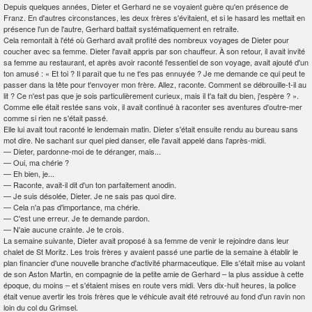
Depuis quelques années, Dieter et Gerhard ne se voyaient guère qu'en présence de
Franz. En d'autres circonstances, les deux frères s'évitaient, et si le hasard les mettait en
présence l'un de l'autre, Gerhard battait systématiquement en retraite.
Cela remontait à l'été où Gerhard avait profité des nombreux voyages de Dieter pour
coucher avec sa femme. Dieter l'avait appris par son chauffeur. À son retour, il avait invité
sa femme au restaurant, et après avoir raconté l'essentiel de son voyage, avait ajouté d'un
ton amusé : « Et toi ? Il paraît que tu ne t'es pas ennuyée ? Je me demande ce qui peut te
passer dans la tête pour t'envoyer mon frère. Allez, raconte. Comment se débrouille-t-il au
lit ? Ce n'est pas que je sois particulièrement curieux, mais il t'a fait du bien, j'espère ? ».
Comme elle était restée sans voix, il avait continué à raconter ses aventures d'outre-mer
comme si rien ne s'était passé.
Elle lui avait tout raconté le lendemain matin. Dieter s'était ensuite rendu au bureau sans
mot dire. Ne sachant sur quel pied danser, elle l'avait appelé dans l'après-midi.
—
Dieter, pardonne-moi de te déranger, mais...
—
Oui, ma chérie ?
—
Eh bien, je...
—
Raconte, avait-il dit d'un ton parfaitement anodin.
—
Je suis désolée, Dieter. Je ne sais pas quoi dire.
—
Cela n'a pas d'importance, ma chérie.
—
C'est une erreur. Je te demande pardon.
—
N'aie aucune crainte. Je te crois.
La semaine suivante, Dieter avait proposé à sa femme de venir le rejoindre dans leur
chalet de St Moritz. Les trois frères y avaient passé une partie de la semaine à établir le
plan financier d'une nouvelle branche d'activité pharmaceutique. Elle s'était mise au volant
de son Aston Martin, en compagnie de la petite amie de Gerhard – la plus assidue à cette
époque, du moins – et s'étaient mises en route vers midi. Vers dix-huit heures, la police
était venue avertir les trois frères que le véhicule avait été retrouvé au fond d'un ravin non
loin du col du Grimsel.