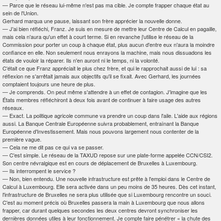
—
Parce que le réseau lui-même n'est pas ma cible. Je compte frapper chaque état au
sein de l'Union.
Gerhard marqua une pause, laissant son frère apprécier la nouvelle donne.
—
J'ai bien réfléchi, Franz. Je suis en mesure de mettre leur Centre de Calcul en pagaille,
mais cela n'aura qu'un effet à court terme. Si en revanche j'utilise le réseau de la
Commission pour porter un coup à chaque état, plus aucun d'entre eux n'aura la moindre
confiance en elle. Non seulement nous enrayons la machine, mais nous dissuadons les
états de vouloir la réparer. Ils n'en auront ni le temps, ni la volonté.
C'était ce que Franz appréciait le plus chez frère, et qui le rapprochait aussi de lui : sa
réflexion ne s'arrêtait jamais aux objectifs qu'il se fixait. Avec Gerhard, les journées
comptaient toujours une heure de plus.
—
Je comprends. On peut même s'attendre à un effet de contagion. J'imagine que les
États membres réfléchiront à deux fois avant de continuer à faire usage des autres
réseaux.
—
Exact. La politique agricole commune va prendre un coup dans l'aile. L'aide aux régions
aussi. La Banque Centrale Européenne suivra probablement, entraînant la Banque
Européenne d'Investissement. Mais nous pouvons largement nous contenter de la
première vague.
—
Cela ne me dit pas ce qui va se passer.
—
C'est simple. Le réseau de la TAXUD repose sur une plate-forme appelée CCN/CSI
2
.
Son centre névralgique est en cours de déplacement de Bruxelles à Luxembourg.
—
Ils interrompent le service ?
—
Non, bien entendu. Une nouvelle infrastructure est prête à l'emploi dans le Centre de
Calcul à Luxembourg. Elle sera activée dans un peu moins de 35 heures. Dès cet instant,
l'infrastructure de Bruxelles ne sera plus utilisée que si Luxembourg rencontre un souci.
C'est au moment précis où Bruxelles passera la main à Luxembourg que nous allons
frapper, car durant quelques secondes les deux centres devront synchroniser les
dernières données utiles à leur fonctionnement. Je compte faire pénétrer « la chute des