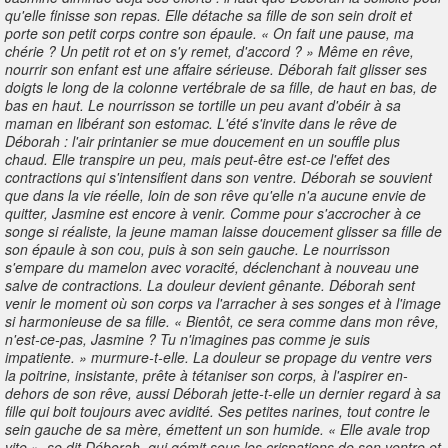
qu'elle finisse son repas. Elle détache sa fille de son sein droit et
porte son petit corps contre son épaule. « On fait une pause, ma
chérie ? Un petit rot et on s'y remet, d'accord ? » Même en rêve,
nourrir son enfant est une affaire sérieuse. Déborah fait glisser ses
doigts le long de la colonne vertébrale de sa fille, de haut en bas, de
bas en haut. Le nourrisson se tortille un peu avant d'obéir à sa
maman en libérant son estomac. L'été s'invite dans le rêve de
Déborah : l'air printanier se mue doucement en un souffle plus
chaud. Elle transpire un peu, mais peut-être est-ce l'effet des
contractions qui s'intensifient dans son ventre. Déborah se souvient
que dans la vie réelle, loin de son rêve qu'elle n'a aucune envie de
quitter, Jasmine est encore à venir. Comme pour s'accrocher à ce
songe si réaliste, la jeune maman laisse doucement glisser sa fille de
son épaule à son cou, puis à son sein gauche. Le nourrisson
s'empare du mamelon avec voracité, déclenchant à nouveau une
salve de contractions. La douleur devient gênante. Déborah sent
venir le moment où son corps va l'arracher à ses songes et à l'image
si harmonieuse de sa fille. « Bientôt, ce sera comme dans mon rêve,
n'est-ce-pas, Jasmine ? Tu n'imagines pas comme je suis
impatiente. » murmure-t-elle. La douleur se propage du ventre vers
la poitrine, insistante, prête à tétaniser son corps, à l'aspirer en-
dehors de son rêve, aussi Déborah jette-t-elle un dernier regard à sa
fille qui boit toujours avec avidité. Ses petites narines, tout contre le
sein gauche de sa mère, émettent un son humide. « Elle avale trop
vite », se dit Déborah, qui gémit sous les crispations de son ventre et