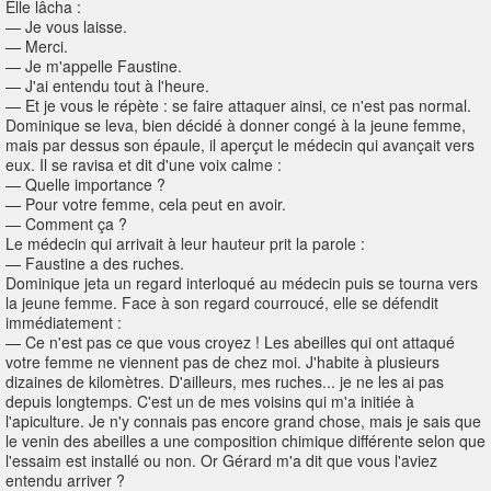
Elle lâcha :
— Je vous laisse.
— Merci.
— Je m'appelle Faustine.
— J'ai entendu tout à l'heure.
— Et je vous le répète : se faire attaquer ainsi, ce n'est pas normal.
Dominique se leva, bien décidé à donner congé à la jeune femme,
mais par dessus son épaule, il aperçut le médecin qui avançait vers
eux. Il se ravisa et dit d'une voix calme :
— Quelle importance ?
— Pour votre femme, cela peut en avoir.
— Comment ça ?
Le médecin qui arrivait à leur hauteur prit la parole :
— Faustine a des ruches.
Dominique jeta un regard interloqué au médecin puis se tourna vers
la jeune femme. Face à son regard courroucé, elle se défendit
immédiatement :
— Ce n'est pas ce que vous croyez ! Les abeilles qui ont attaqué
votre femme ne viennent pas de chez moi. J'habite à plusieurs
dizaines de kilomètres. D'ailleurs, mes ruches... je ne les ai pas
depuis longtemps. C'est un de mes voisins qui m'a initiée à
l'apiculture. Je n'y connais pas encore grand chose, mais je sais que
le venin des abeilles a une composition chimique différente selon que
l'essaim est installé ou non. Or Gérard m'a dit que vous l'aviez
entendu arriver ?