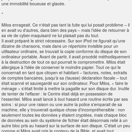
une immobilité boueuse et glacée.
*
Milos enrageait. Ce n'était pas tant la fuite qui lui posait problème – il
en avait vu d'autres, dans bien des pays – mais l'idée de retourner à
sa vie de cyber-maquisard ne lui plaisait pas du tout.
Il avait préparé le strict nécessaire. Sur son iPod ne figurait qu'une
dizaine de chansons, mais dans un répertoire invisible pour un
utilisateur ordinaire, se trouvait la copie conforme du disque de son
ordinateur portable. Avant de partir, il avait procédé méthodiquement
à la destruction de tout ce qui pourrait le compromettre. Milos était
allergique à l'idée de conserver le moindre papier. Tout ce qui le
concernait en tant que citoyen et habitant – factures, notes, extraits
de comptes bancaires, jusqu'à sa (fausse) déclaration fiscale – tout
était scanné et sauvegardé sur son ordinateur. Pour Milos, « faire le
ménage » s'était limité à mettre la pagaille sur son disque dur. Inutile
de tenter de l'effacer : le Centre était déjà en possession de
l'essentiel. Milos avait lancé à tout hasard une routine écrite par ses
soins : si pour une raison ou une autre la police s'emparait de sa
machine, elle y trouverait quelque chose d'incompréhensible : non
seulement toutes les données y étaient cryptées, mais chaque bloc
de données au sein du système de fichier était désormais relié à un
autre bloc pris au hasard sur la surface de son disque. C'était un peu
comme si Milos avait pris le contenu de la Bible, et avait tout