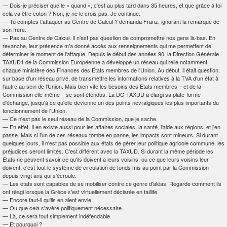
—
Dois-je préciser que le « quand », c'est au plus tard dans 35 heures, et que grâce à toi
cela va être coton ? Non, je ne le crois pas. Je continue.
—
Tu comptes t'attaquer au Centre de Calcul ? demanda Franz, ignorant la remarque de
son frère.
—
Pas au Centre de Calcul. Il n'est pas question de compromettre nos gens là-bas. En
revanche, leur présence m'a donné accès aux renseignements qui me permettent de
déterminer le moment de l'attaque. Depuis le début des années 90, la Direction Générale
TAXUD
1
de la Commission Européenne a développé un réseau qui relie notamment
chaque ministère des Finances des États membres de l'Union. Au début, il était question,
sur base d'un réseau privé, de transmettre les informations relatives à la TVA d'un état à
l'autre au sein de l'Union. Mais bien vite les besoins des États membres – et de la
Commission elle-même – se sont étendus. La DG TAXUD a élargi sa plate-forme
d'échange, jusqu'à ce qu'elle devienne un des points névralgiques les plus importants du
fonctionnement de l'Union.
—
Ce n'est pas le seul réseau de la Commission, que je sache.
—
En effet. Il en existe aussi pour les affaires sociales, la santé, l'aide aux régions, et j'en
passe. Mais si l'un de ces réseaux tombe en panne, les impacts sont mineurs. Si durant
quelques jours, il n'est pas possible aux états de gérer leur politique agricole commune, les
préjudices seront limités. C'est différent avec la TAXUD. Si durant la même période les
États ne peuvent savoir ce qu'ils doivent à leurs voisins, ou ce que leurs voisins leur
doivent, c'est tout le système de circulation de fonds mis au point par la Commission
depuis vingt ans qui s'écroule.
—
Les états sont capables de se mobiliser contre ce genre d'aléas. Regarde comment ils
ont réagi lorsque la Grèce s'est virtuellement déclarée en faillite.
—
Encore faut-il qu'ils en aient envie.
—
Ou que cela s'avère politiquement nécessaire.
—
Là, ce sera tout simplement indéfendable.
—
Et pourquoi ?