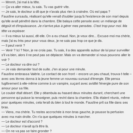
—
Mmmh, j'ai mal à la tête.
—
Ça va aller mieux, tu sais. Tu vas guérir vite.
—
Je sais, le docteur a dit que je n'avais plus rien à craindre. Où est papa ?
Faustine sursauta, réalisant qu'elle venait d'oublier jusqu'à l'existence de son mari depuis
qu'elle avait pénétré dans la chambre. Elle balaya cette pensée avec un mélange de
dégoût et d'impuissance.
Je n'arrive plus à gérer mes pensées. C'est trop pour moi. Ma
tête va exploser.
—
Il va mieux lui aussi, dit-elle. On a eu chaud. Non, je veux dire... Excuse-moi ma chérie,
mais j'ai eu très peur pour vous deux, je ne sais pas trop ce que je dis.
—
Il peut venir ?
—
Venir ? Ici ? Non, je ne crois pas. Tu sais, il a des appareils autour de lui pour surveiller
s'il va bien, alors il ne peut pas se déplacer. Mais on va demander si nous pouvons aller le
voir ?
—
Le docteur va dire oui ?
—
Je vais demander tout de suite. J'en ai pour une minute.
Faustine embrassa Valérie. Le contact de son front – encore un peu chaud, trouva-t-telle –
avec ses lèvres donna à la jeune femme un nouveau sursaut d'énergie. Elle pensa
fugitivement à elle-même comme à un vampire, suçant avec avidité l'énergie pure de son
amour pour sa fille.
Le couloir était désert. Elle y déambula au hasard deux minutes durant, cherchant une
personne qui puisse la renseigner, puis revint dans la chambre. S'ils étaient réunis, même
pour quelques minutes, cela ferait du bien à tout le monde. Faustine prit sa fille dans ses
bras.
—
Viens, ma chérie. Tu restes accrochée à mon bras gauche, je pousse ta perfusion
avec ma main droite. On n'a que quelques minutes à marcher.
—
Le docteur est d'accord ?
—
Le docteur n'avait qu'à être là.
—
On ne va pas se faire gronder ?