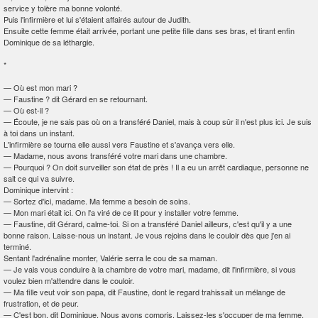
service y tolère ma bonne volonté.
Puis l'infirmière et lui s'étaient affairés autour de Judith.
Ensuite cette femme était arrivée, portant une petite fille dans ses bras, et tirant enfin
Dominique de sa léthargie.
*
—
Où est mon mari ?
—
Faustine ? dit Gérard en se retournant.
—
Où est-il ?
—
Écoute, je ne sais pas où on a transféré Daniel, mais à coup sûr il n'est plus ici. Je suis
à toi dans un instant.
L'infirmière se tourna elle aussi vers Faustine et s'avança vers elle.
—
Madame, nous avons transféré votre mari dans une chambre.
—
Pourquoi ? On doit surveiller son état de près ! Il a eu un arrêt cardiaque, personne ne
sait ce qui va suivre.
Dominique intervint :
—
Sortez d'ici, madame. Ma femme a besoin de soins.
—
Mon mari était ici. On l'a viré de ce lit pour y installer votre femme.
—
Faustine, dit Gérard, calme-toi. Si on a transféré Daniel ailleurs, c'est qu'il y a une
bonne raison. Laisse-nous un instant. Je vous rejoins dans le couloir dès que j'en ai
terminé.
Sentant l'adrénaline monter, Valérie serra le cou de sa maman.
—
Je vais vous conduire à la chambre de votre mari, madame, dit l'infirmière, si vous
voulez bien m'attendre dans le couloir.
—
Ma fille veut voir son papa, dit Faustine, dont le regard trahissait un mélange de
frustration, et de peur.
—
C'est bon, dit Dominique. Nous avons compris. Laissez-les s'occuper de ma femme.