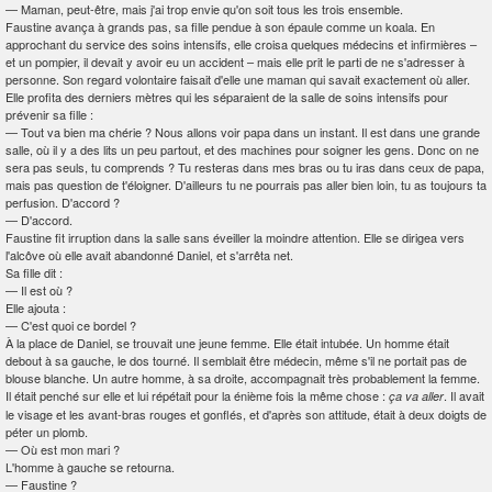
—
Maman, peut-être, mais j'ai trop envie qu'on soit tous les trois ensemble.
Faustine avança à grands pas, sa fille pendue à son épaule comme un koala. En
approchant du service des soins intensifs, elle croisa quelques médecins et infirmières –
et un pompier, il devait y avoir eu un accident – mais elle prit le parti de ne s'adresser à
personne. Son regard volontaire faisait d'elle une maman qui savait exactement où aller.
Elle profita des derniers mètres qui les séparaient de la salle de soins intensifs pour
prévenir sa fille :
—
Tout va bien ma chérie ? Nous allons voir papa dans un instant. Il est dans une grande
salle, où il y a des lits un peu partout, et des machines pour soigner les gens. Donc on ne
sera pas seuls, tu comprends ? Tu resteras dans mes bras ou tu iras dans ceux de papa,
mais pas question de t'éloigner. D'ailleurs tu ne pourrais pas aller bien loin, tu as toujours ta
perfusion. D'accord ?
—
D'accord.
Faustine fit irruption dans la salle sans éveiller la moindre attention. Elle se dirigea vers
l'alcôve où elle avait abandonné Daniel, et s'arrêta net.
Sa fille dit :
—
Il est où ?
Elle ajouta :
—
C'est quoi ce bordel ?
À la place de Daniel, se trouvait une jeune femme. Elle était intubée. Un homme était
debout à sa gauche, le dos tourné. Il semblait être médecin, même s'il ne portait pas de
blouse blanche. Un autre homme, à sa droite, accompagnait très probablement la femme.
Il était penché sur elle et lui répétait pour la énième fois la même chose :
. Il avait
ça va aller
le visage et les avant-bras rouges et gonflés, et d'après son attitude, était à deux doigts de
péter un plomb.
—
Où est mon mari ?
L'homme à gauche se retourna.
—
Faustine ?