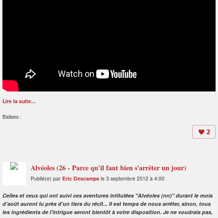
Lire la suite...
Balises :
2
Alvéoles (26 - Parce qu'il faut bien s'arrêter un jour)
Publié(e) par
Eric Descamps
le 3 septembre 2012 à 4:00
Celles et ceux qui ont suivi ces aventures intitulées "Alvéoles (nn)" durant le mois
d'août auront lu près d'un tiers du récit... Il est temps de nous arrêter, sinon, tous
les ingrédients de l'intrigue seront bientôt à votre disposition. Je ne voudrais pas,