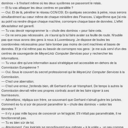
dominos » à l'instant même où les deux systèmes se passeront le relais.
—
Et tu vas attaquer les deux centres en parallèle ?
—
Oui. Et de là, pénétrer le réseau CCN/CSI. En quelques secondes à peine, nous serons
simultanément au cœur même de chaque ministère des Finances. L'algorithme que j'ai mis
au point va rendre dingue chaque machine, corrompre chaque base de données. L'effet
dévastateur est garanti.
—
Tu vas devoir reprogrammer la « chute des dominos » pour faire cela.
—
Ce ne sera pas nécessaire. Je n'aurai qu'à lui faire avaler sa feuille de route. N'oublie
pas que nous avons des gens à nous à Luxembourg. Je dispose de toutes les
coordonnées nécessaires pour faire tomber pas moins de cent machines et bases de
données. Et je n'ai même pas eu besoin de corrompre nos gens : je me suis servi d'un des
centres de sauvegarde de
pour y rechercher les
MeyerLintz Computer Services
informations.
—
Tu veux dire qu'une information aussi stratégique est accessible en-dehors de la
Commission Européenne ?
—
Oui. Sous le couvert du secret professionnel qui lie
à la
MeyerLinz Computer Services
Commission.
—
C'est une aberration.
—
C'est une erreur, j'entends bien, dit Gerhard d'un air triomphant. De temps à autres la
Commission devrait relire ses propres contrats avant de les faire signer à ses
fournisseurs.
—
Admettons, répliqua son frère, se souvenant que Gerhard n'aimait guère les juristes.
Comment es-tu si sûr de pouvoir paramétrer la « chute des dominos » selon tes
données ?
—
Il n'y a pas mille façons de concevoir un tel logiciel. S'il n'était pas paramétrable, il ne
fonctionnerait pas.
—
Tu es bien sûr de toi.
—
Absolument. Ces logiciels se reconfigurent eux-mêmes « à la volée », un peu comme