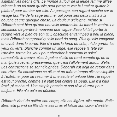
allumant les néons gris. Le monde autour de la jeune femme alitée
ralentit à un tel point qu'elle peut presque voir la lumière quitter le
plafond pour tomber sur elle. Au passage, son regard ricoche sur le
visage horrifié de la sage-femme, qui porte ses deux mains à la
bouche et crie quelque chose. La douleur s'éloigne, même si
Déborah sent bien qu'une nouvelle contraction lui mord le ventre. La
sensation de perdre à nouveau une vague d'eau lui fait porter le
regard vers le pied de son lit. L'obscurité envahit peu à peu la pièce,
mais Déborah comprend qu'elle perd du sang. Plus qu'elle imaginait
en avoir dans le corps. Elle n'a plus la force de crier, ni de garder les
yeux ouverts. Blanche comme un linge, elle repose la tête sur
l'oreiller, ferme les yeux pour chercher à nouveau le soleil.
Lorsqu'elle le trouve, c'est à peine si elle se rend compte qu'on la
manipule avec empressement, que c'est l’affolement autour d'elle.
Les contractions se sont éloignées. Déborah est déjà de retour dans
son rêve. Sa conscience se dilue et en même temps elle se simplifie
à l'extrême, pour se résumer à une seule et unique idée : le repos
est tout proche, comme s'il était tout contre sa peau. Elle n'a plus
froid, plus chaud. Une simple pensée et son rêve durera pour
toujours. Elle n'a qu'à en décider.
Déborah vient de quitter son corps, elle est légère, elle monte. Enfin
libre, elle prend sa fille dans ses bras et laisse son cœur s'arrêter.
≈