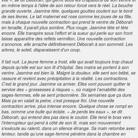
en même temps à l'idée de son retour forcé vers le réel. La bouche
grande ouverte, Jasmine tète, quelques gouttes coulent sur le bord
de ses lèvres. Le lait maternel est rose comme les joues de sa fille,
mais à chaque nouvelle contraction qui prend le ventre de Déborah
en tenaille, il paraît plus sombre. Plus rouge. Jasmine tète et tète
encore. Elle transpire sous l'effort et la sueur qui perle sur son front
laisse apparaître des reflets vermillon. Une nouvelle contraction
s'annonce, elle arrache définitivement Déborah à son sommeil. Les
arbres, le soleil, disparaissent d'un coup.
Il fait nuit. La jeune femme a froid, elle qui avait toujours trop chaud
depuis qu'elle est sur son lit d'hôpital. Ses mains se portent à son
ventre. Jasmine est bien là. Malgré la douleur, elle sent son bébé, se
rassure et revient avec précipitation à la réalité. Les contractions.
C'est le grand jour. Jasmine va arriver. Elles vont pouvoir quitter le
service des « grossesses à risques », où malgré l'amabilité des
sages-femmes, elle se sent prisonnière. Six semaines que ça dure.
Mais ça en valait la peine, c'est presque fini. Une nouvelle
contraction arrive, plus intense encore. Quelque chose se rompt en
bas, comme une bulle qui éclate. « Je perds les eaux », se dit
Déborah, qui entend des pas dans le couloir. Elle tend le bras vers
l'interrupteur qui pend à côté de son lit, mais son mouvement
s'exécute au ralenti, dans un silence étrange. Sa main retombe avec
lenteur, tandis qu'une sage-femme pénètre dans la chambre en