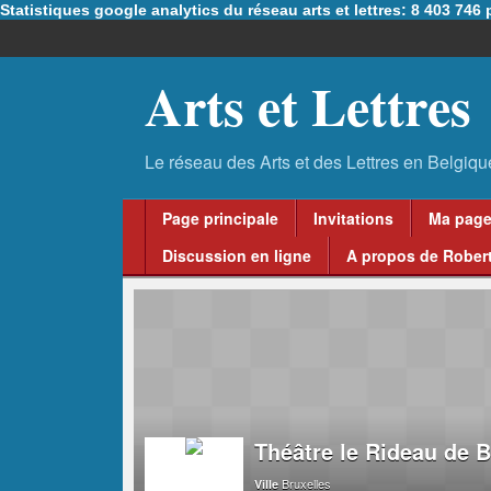
Statistiques google analytics du réseau arts et lettres: 8 403 74
Arts et Lettres
Page principale
Invitations
Ma pag
Discussion en ligne
A propos de Robert
Théâtre le Rideau de B
Bruxelles
Ville