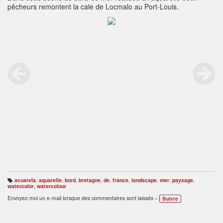
pêcheurs remontent la cale de Locmalo au Port-Louis.
acuarela
,
aquarelle
,
bord
,
bretagne
,
de
,
france
,
landscape
,
mer
,
paysage
,
B
watercolor
,
watercolour
ali
s
Envoyez-moi un e-mail lorsque des commentaires sont laissés –
Suivre
e
s
: