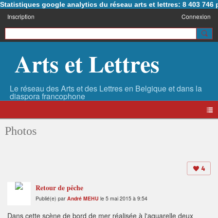
Statistiques google analytics du réseau arts et lettres: 8 403 74
Inscription
Connexion
Arts et Lettres
Photos
4
Retour de pêche
Publié(e) par
André MEHU
le 5 mai 2015 à 9:54
Dans cette scène de bord de mer réalisée à l'aquarelle deux