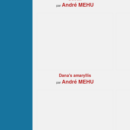
André MEHU
par
Dana's amaryllis
André MEHU
par