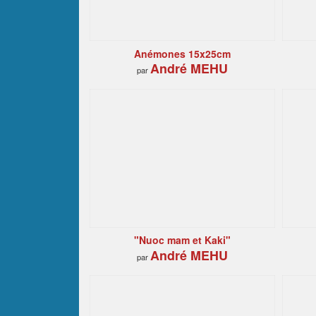
Anémones 15x25cm
André MEHU
par
"Nuoc mam et Kaki"
André MEHU
par