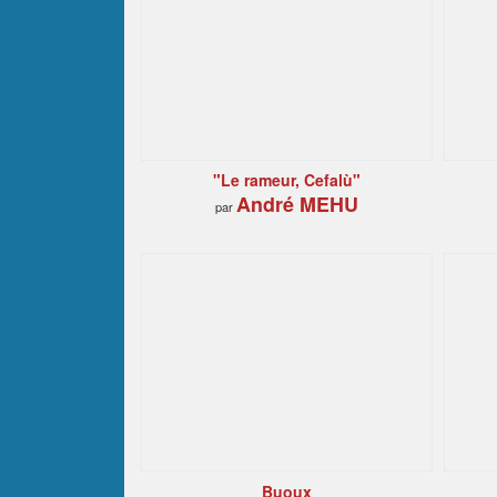
"Le rameur, Cefalù"
André MEHU
par
Buoux