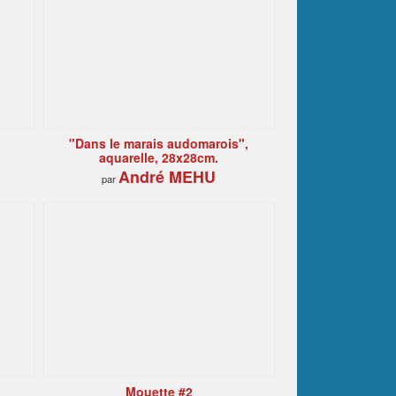
"Dans le marais audomarois",
aquarelle, 28x28cm.
André MEHU
par
n
Mouette #2