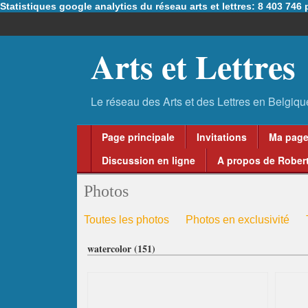
Statistiques google analytics du réseau arts et lettres: 8 403 74
Arts et Lettres
Page principale
Invitations
Ma pag
Discussion en ligne
A propos de Robert
Photos
Toutes les photos
Photos en exclusivité
watercolor (151)