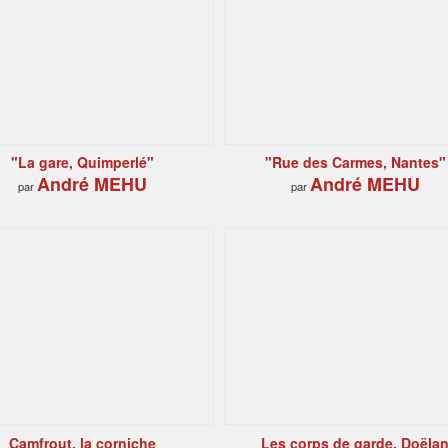
"La gare, Quimperlé"
"Rue des Carmes, Nantes"
André MEHU
André MEHU
par
par
Camfrout, la corniche
Les corps de garde, Doëla