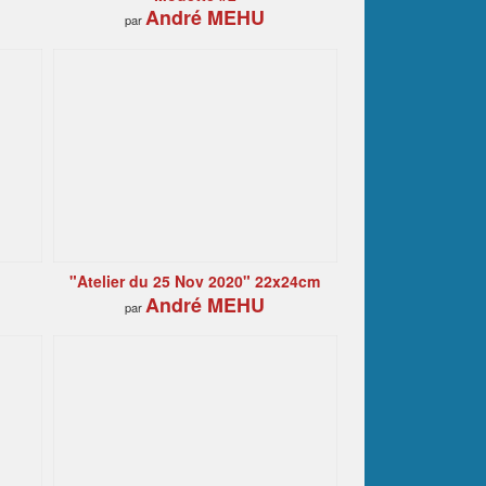
André MEHU
par
"Atelier du 25 Nov 2020" 22x24cm
André MEHU
par