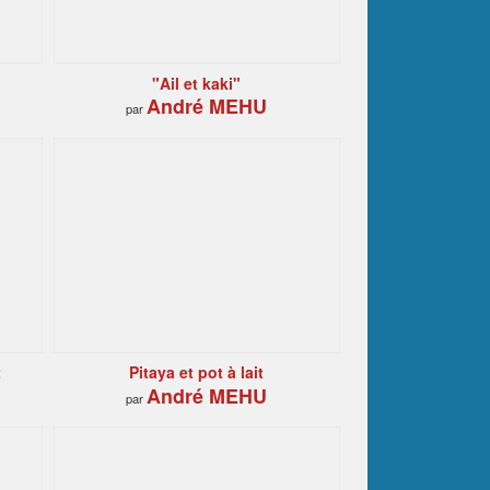
"Ail et kaki"
André MEHU
par
t
Pitaya et pot à lait
André MEHU
par