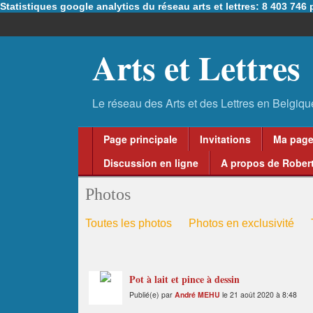
Statistiques google analytics du réseau arts et lettres: 8 403 74
Arts et Lettres
Page principale
Invitations
Ma pag
Discussion en ligne
A propos de Robert
Photos
Toutes les photos
Photos en exclusivité
Pot à lait et pince à dessin
Publié(e) par
André MEHU
le 21 août 2020 à 8:48