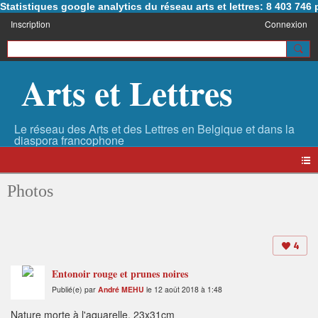
Statistiques google analytics du réseau arts et lettres: 8 403 74
Inscription
Connexion
Arts et Lettres
Photos
4
Entonoir rouge et prunes noires
Publié(e) par
André MEHU
le 12 août 2018 à 1:48
Nature morte à l'aquarelle. 23x31cm