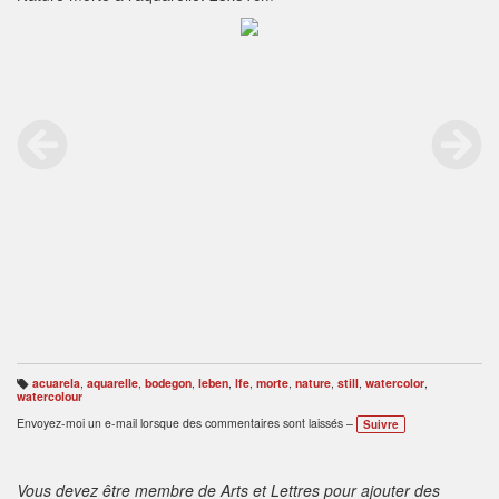
acuarela
,
aquarelle
,
bodegon
,
leben
,
lfe
,
morte
,
nature
,
still
,
watercolor
,
B
watercolour
ali
s
Envoyez-moi un e-mail lorsque des commentaires sont laissés –
Suivre
e
s
:
Vous devez être membre de Arts et Lettres pour ajouter des