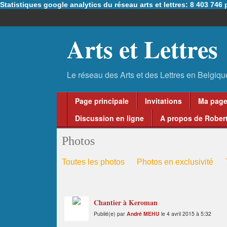
Statistiques google analytics du réseau arts et lettres: 8 403 74
Arts et Lettres
Page principale
Invitations
Ma pag
Discussion en ligne
A propos de Robert
Photos
Toutes les photos
Photos en exclusivité
Chantier à Keroman
Publié(e) par
André MEHU
le 4 avril 2015 à 5:32