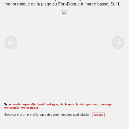
"panoramique de la plage du Fort-Bloqué à marée basse. Sur la
plage des vacanciers prennent le soleil, tandis que d'autres dont
les silhouettes se réfléchissent sur l'estran profitent de la
fraîcheur de l'eau. Au loin le fort illuminé par le soleil se détache
de la ligne sombre de l'île de Groix qui barre l'horizon.
acuarela
,
aquarelle
,
bord
,
bretagne
,
de
,
france
,
landscape
,
mer
,
paysage
,
B
watercolor
,
watercolour
ali
s
Envoyez-moi un e-mail lorsque des commentaires sont laissés –
Suivre
e
s
: