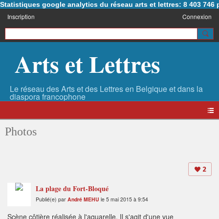
Statistiques google analytics du réseau arts et lettres: 8 403 74
Inscription
Connexion
Arts et Lettres
Photos
2
La plage du Fort-Bloqué
Publié(e) par
André MEHU
le 5 mai 2015 à 9:54
Scène côtière réalisée à l'aquarelle. Il s'agit d'une vue