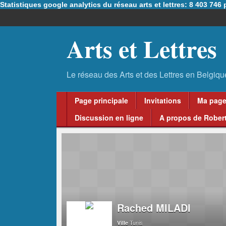
Statistiques google analytics du réseau arts et lettres: 8 403 74
Arts et Lettres
Page principale
Invitations
Ma pag
Discussion en ligne
A propos de Robert
Rached MILADI
Tunis
Ville