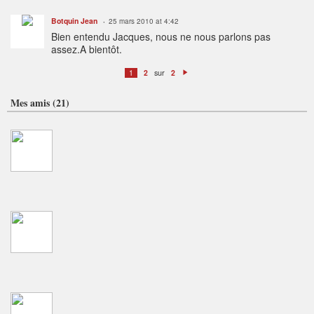
Botquin Jean
25 mars 2010 at 4:42
Bien entendu Jacques, nous ne nous parlons pas
assez.A bientôt.
sur
1
2
2
S
ui
v
Mes amis (21)
a
n
t