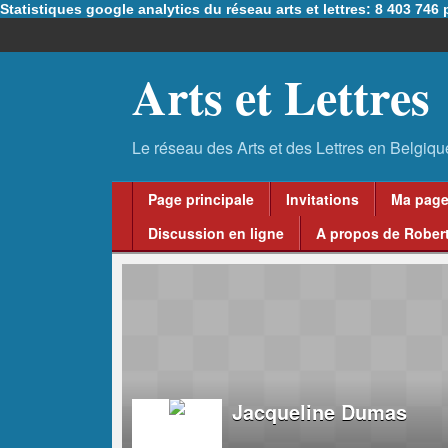
Statistiques google analytics du réseau arts et lettres: 8 403 74
Arts et Lettres
Page principale
Invitations
Ma pag
Discussion en ligne
A propos de Robert
Jacqueline Dumas