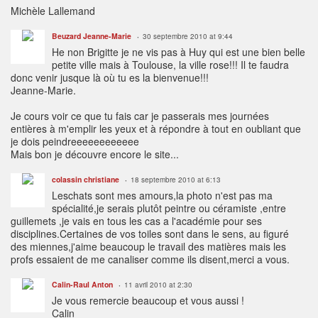
Michèle Lallemand
Beuzard Jeanne-Marie
30 septembre 2010 at 9:44
He non Brigitte je ne vis pas à Huy qui est une bien belle
petite ville mais à Toulouse, la ville rose!!! Il te faudra
donc venir jusque là où tu es la bienvenue!!!
Jeanne-Marie.
Je cours voir ce que tu fais car je passerais mes journées
entières à m'emplir les yeux et à répondre à tout en oubliant que
je dois peindreeeeeeeeeeee
Mais bon je découvre encore le site...
colassin christiane
18 septembre 2010 at 6:13
Leschats sont mes amours,la photo n'est pas ma
spécialité,je serais plutôt peintre ou céramiste ,entre
guillemets ,je vais en tous les cas a l'académie pour ses
disciplines.Certaines de vos toiles sont dans le sens, au figuré
des miennes,j'aime beaucoup le travail des matières mais les
profs essaient de me canaliser comme ils disent,merci a vous.
Calin-Raul Anton
11 avril 2010 at 2:30
Je vous remercie beaucoup et vous aussi !
Calin