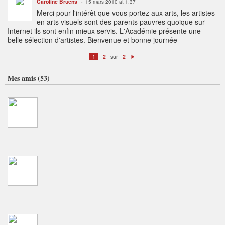
Caroline Bruens
15 mars 2010 at 1:37
Merci pour l'intérêt que vous portez aux arts, les artistes
en arts visuels sont des parents pauvres quoique sur
Internet ils sont enfin mieux servis. L'Académie présente une
belle sélection d'artistes. Bienvenue et bonne journée
sur
1
2
2
S
ui
v
Mes amis (53)
a
n
t