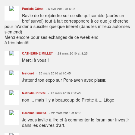
Patricia Côme
5 avril 2010 at 6:05
Ravie de te rejoindre sur ce site qui semble (après un
bref survol) tout à fait correspondre à ce que je cherche
pour m'aider à susciter quelque interêt (dans les milieux autorisés
s'entend)
Merci encore pour ses échanges de ce week end
à très bientôt
CATHERINE MILLET
28 mars 2010 at 8:25
Merci à vous !
lesiourd
26 mars 2010 at 10:45
J'attend ton expo sur Pont-aven avec plaisir.
Nathalie Pirotte
25 mars 2010 at 8:43
non ... mais il y a beaucoup de Pirotte à ....Liège
Caroline Bruens
22 mars 2010 at 6:06
Je vous invite à lire et à commenter le forum sur Investir
dans les oeuvres d'art.