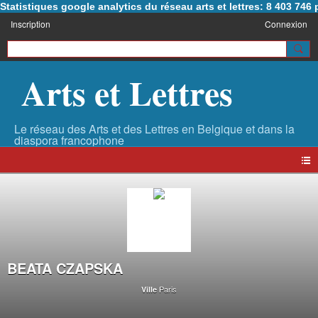
Statistiques google analytics du réseau arts et lettres: 8 403 74
Inscription
Connexion
Arts et Lettres
BEATA CZAPSKA
Paris
Ville