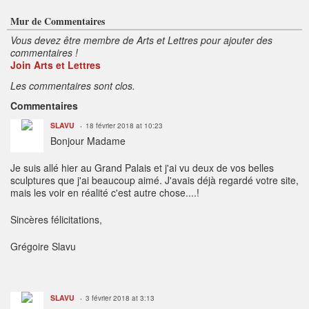
re
s
:
Mur de Commentaires
Vous devez être membre de Arts et Lettres pour ajouter des
commentaires !
Join Arts et Lettres
Les commentaires sont clos.
Commentaires
SLAVU
18 février 2018 at 10:23
Bonjour Madame
Je suis allé hier au Grand Palais et j'ai vu deux de vos belles
sculptures que j'ai beaucoup aimé. J'avais déjà regardé votre site,
mais les voir en réalité c'est autre chose....!
Sincères félicitations,
Grégoire Slavu
SLAVU
3 février 2018 at 3:13