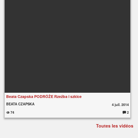
Beata Czapska PODRÓŻE Rzeźba i szkice
BEATA CZAPSKA
4 juil. 2014
74
2
C
o
m
Toutes les vidéos
m
e
nt
ai