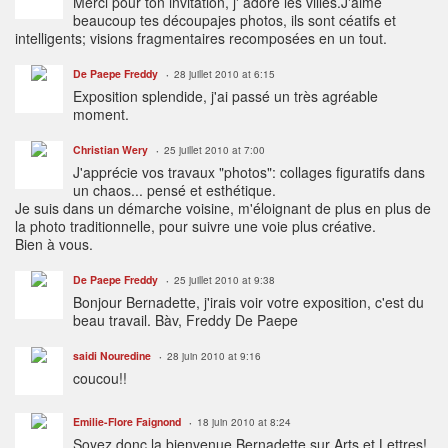
Merci pour ton invitation, j' adore les villes.J'aime
beaucoup tes découpajes photos, ils sont céatifs et
intelligents; visions fragmentaires recomposées en un tout.
De Paepe Freddy
28 juillet 2010 at 6:15
Exposition splendide, j'ai passé un très agréable
moment.
Christian Wery
25 juillet 2010 at 7:00
J'apprécie vos travaux "photos": collages figuratifs dans
un chaos... pensé et esthétique.
Je suis dans un démarche voisine, m'éloignant de plus en plus de
la photo traditionnelle, pour suivre une voie plus créative.
Bien à vous.
De Paepe Freddy
25 juillet 2010 at 9:38
Bonjour Bernadette, j'irais voir votre exposition, c'est du
beau travail. Bàv, Freddy De Paepe
saidi Nouredine
28 juin 2010 at 9:16
coucou!!
Emilie-Flore Faignond
18 juin 2010 at 8:24
Soyez donc la bienvenue Bernadette sur Arts et Lettres!