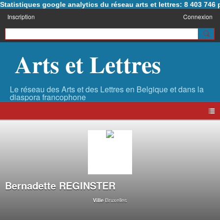
Statistiques google analytics du réseau arts et lettres: 8 403 74
Inscription
Connexion
Arts et Lettres
Bernadette REGINSTER
Bruxelles
Ville