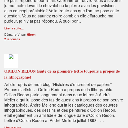
ne puis répondre tout-à-fait. Quel intérêt trouvez-vous à savoir si
je me mets devant le chevalet ou la pierre avec les prévisions
d'un concept préalable? Voilà trente ans que l'on me pose cette
question. Vous ne sauriez croire combien elle effarouche ma
pudeur, je n'y ai pas répondu. A quoi bon…
Lire la suite...
Démarré(e) par
Hbron
2 réponses
ODILON REDON (suite de sa première lettre toujours à propos de
la lithographie)
Article repris de mon blog "Histoires d'encres et de papiers"
Propos d’artistes : Odilon Redon à propos de la lithographie.
Odilon Redon parle longuement dans deux lettres à André
Mellerio qui lui pose des tas de questions à propos de son oeuvre
lithographiée. André Mellerio qui fit les catalogues des oeuvres
lithographiques, des dessins et des peintures d'Odilon Redon,
était également un ami fidèle de longue date d'Odilon Redon.
Lettre d'Odilon Redon à André Mellerio juillet 1898 …
Lire la suite...