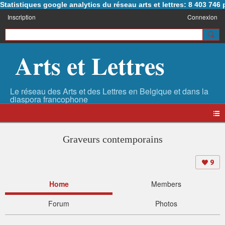
Statistiques google analytics du réseau arts et lettres: 8 403 74
Inscription
Connexion
Arts et Lettres
Graveurs contemporains
9
Home
Members
Forum
Photos