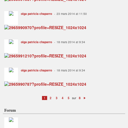
olga patricia chaparro
23 mars 2014 at 11:50
olga patricia chaparro
18 mars 2014 at 9:34
olga patricia chaparro
18 mars 2014 at 9:34
sur
1
2
3
4
5
8
S
ui
v
Forum
a
n
t