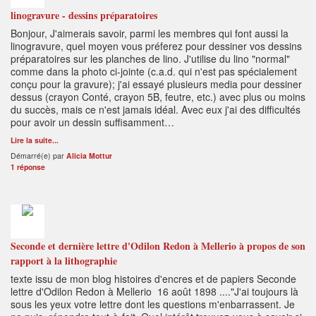
linogravure - dessins préparatoires
Bonjour, J'aimerais savoir, parmi les membres qui font aussi la
linogravure, quel moyen vous préferez pour dessiner vos dessins
préparatoires sur les planches de lino. J'utilise du lino "normal"
comme dans la photo ci-jointe (c.a.d. qui n'est pas spécialement
conçu pour la gravure); j'ai essayé plusieurs media pour dessiner
dessus (crayon Conté, crayon 5B, feutre, etc.) avec plus ou moins
du succès, mais ce n'est jamais idéal. Avec eux j'ai des difficultés
pour avoir un dessin suffisamment…
Lire la suite...
Démarré(e) par
Alicia Mottur
1 réponse
Seconde et dernière lettre d'Odilon Redon à Mellerio à propos de son
rapport à la lithographie
texte issu de mon blog histoires d'encres et de papiers Seconde
lettre d'Odilon Redon à Mellerio 16 août 1898 ...."J'ai toujours là
sous les yeux votre lettre dont les questions m'enbarrassent. Je