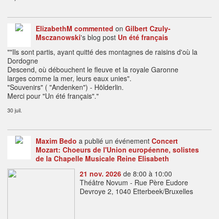
ElizabethM
commented
on
Gilbert Czuly-
Msczanowski
's blog post
Un été français
""Ils sont partis, ayant quitté des montagnes de raisins d'où la
Dordogne
Descend, où débouchent le fleuve et la royale Garonne
larges comme la mer, leurs eaux unies".
"Souvenirs" ( "Andenken") - Hölderlin.
Merci pour "Un été français"."
30 juil.
Maxim Bedo
a publié un événement
Concert
Mozart: Choeurs de l'Union européenne, solistes
de la Chapelle Musicale Reine Elisabeth
21 nov. 2026
de 8:00 à 10:00
Théâtre Novum - Rue Père Eudore
Devroye 2, 1040 Etterbeek/Bruxelles