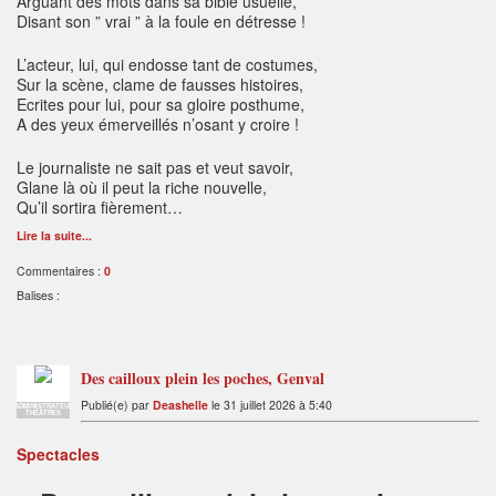
Arguant des mots dans sa bible usuelle,
Disant son ” vrai ” à la foule en détresse !
L’acteur, lui, qui endosse tant de costumes,
Sur la scène, clame de fausses histoires,
Ecrites pour lui, pour sa gloire posthume,
A des yeux émerveillés n’osant y croire !
Le journaliste ne sait pas et veut savoir,
Glane là où il peut la riche nouvelle,
Qu’il sortira fièrement…
Lire la suite...
Commentaires :
0
Balises :
Des cailloux plein les poches, Genval
Publié(e) par
Deashelle
le 31 juillet 2026 à 5:40
ADMINISTRATEUR
THÉÂTRES
Spectacles