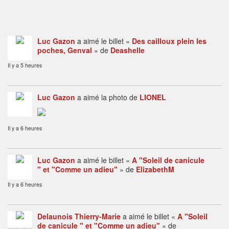
Luc Gazon
a aimé le billet «
Des cailloux plein les
poches, Genval
» de
Deashelle
Il y a 5 heures
Luc Gazon
a aimé la photo de
LIONEL
Il y a 6 heures
Luc Gazon
a aimé le billet «
A "Soleil de canicule
" et "Comme un adieu"
» de
ElizabethM
Il y a 6 heures
Delaunois Thierry-Marie
a aimé le billet «
A "Soleil
de canicule " et "Comme un adieu"
» de