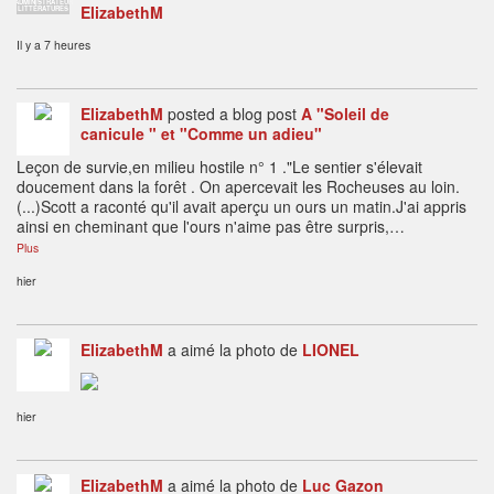
ADMINISTRATEUR
ElizabethM
LITTÉRATURES
Il y a 7 heures
ElizabethM
posted a blog post
A "Soleil de
canicule " et "Comme un adieu"
Leçon de survie,en milieu hostile n° 1 ."Le sentier s'élevait
doucement dans la forêt . On apercevait les Rocheuses au loin.
(...)Scott a raconté qu'il avait aperçu un ours un matin.J'ai appris
ainsi en cheminant que l'ours n'aime pas être surpris,…
Plus
hier
ElizabethM
a aimé la photo de
LIONEL
hier
ElizabethM
a aimé la photo de
Luc Gazon