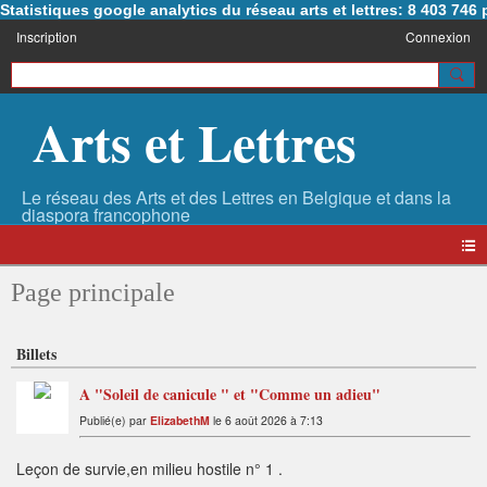
Statistiques google analytics du réseau arts et lettres: 8 403 74
Inscription
Connexion
Arts et Lettres
Page principale
Billets
A "Soleil de canicule " et "Comme un adieu"
Publié(e) par
ElizabethM
le 6 août 2026 à 7:13
Leçon de survie,en milieu hostile n° 1 .