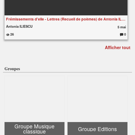
Frémissements d'elle - Lettres (Recueil de poèmes) de Antonia ILIESCU
Antonia ILIESCU
5 mai
26
0
C
o
m
Afficher tout
m
e
nt
ai
re
s
:
Groupes
Groupe Musique
Groupe Editions
classique