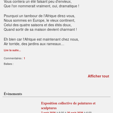
Vous contera un été faisant peu d'envieux,
Que l'on nommerait vraiment, oui, dramatique !
Pourquoi un tambour de l'Afrique direz-vous,
Nous sommes en Europe, le vieux continent,
Celui des quatre saisons et des étés doux,
Quand sortir de sa maison devient charmant !
Eh bien car l'Afrique est maintenant chez nous,
Air torride, des jardins aux rameaux…
Lire la suite...
Commentaires :
1
Balises :
Afficher tout
Évènements
Exposition collective de peintures et
sculptures
7 août 2026
à 6:00 à
30 août 2026
à 6:00