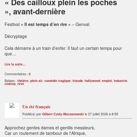
« Des cailloux plein les poches
», avant-dernière
Festival
« Il est temps d’en rire »
– Genval
Décryptage
Cela démarre à un train d’enfer. Il faut un certain temps pour
que…
Lire la suite...
Commentaires :
0
Balises :
théâtre
,
plein air
,
comédie tragique
,
irlande
,
hollywood
,
emploi
,
industrie
,
cinéma
,
rêve
Un été français
Publié(e) par
Gilbert Czuly-Msczanowski
le 27 juillet 2026 à 8:59
Approchez gentes dames et gentils messieurs,
Car un roulement de tambour de l'Afrique,