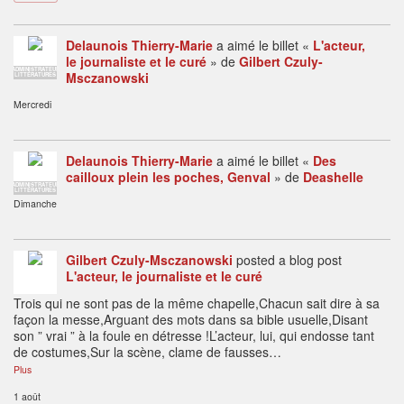
Delaunois Thierry-Marie
a aimé le billet «
L'acteur,
le journaliste et le curé
» de
Gilbert Czuly-
ADMINISTRATEUR
Msczanowski
LITTÉRATURES
Mercredi
Delaunois Thierry-Marie
a aimé le billet «
Des
cailloux plein les poches, Genval
» de
Deashelle
ADMINISTRATEUR
LITTÉRATURES
Dimanche
Gilbert Czuly-Msczanowski
posted a blog post
L'acteur, le journaliste et le curé
Trois qui ne sont pas de la même chapelle,Chacun sait dire à sa
façon la messe,Arguant des mots dans sa bible usuelle,Disant
son ” vrai ” à la foule en détresse !L’acteur, lui, qui endosse tant
de costumes,Sur la scène, clame de fausses…
Plus
1 août