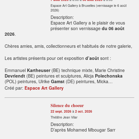
Espace Art Gallery à Bruxelles (vernissage le 6 août
2026)
Description:
Espace Art Gallery a le plaisir de vous
présenter son vernissage
du 06 août
2026
.
Chères amies, amis, collectionneurs et habitués de notre galerie,
Les artistes présents pour cet exposition
d’août
sont :
Emmanuel
Kartheuser
(BE) technique mixte, Marie Christine
Devriendt
(BE) peintures et sculptures, Alicja
Polechonska
(POL) peintures, Ulrike
Gamst
(DE) peintures, Micka…
Créé par:
Espace Art Gallery
Silence du choeur
22 sept. 2026
à
2 oct. 2026
Théâtre Jean Vilar
Description:
D’après Mohamed Mbougar Sarr