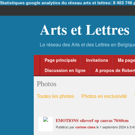
Statistiques google analytics du réseau arts et lettres: 8 403 74
Arts et Lettres
Page principale
Invitations
Ma pag
Discussion en ligne
A propos de Robert
Photos
Toutes les photos
Photos en exclusivité
EMOTIONS olieverf op canvas 70/60cm
Publié(e) par
corinne claes
le 1 septembre 2024 à 3:4