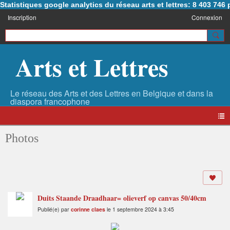
Statistiques google analytics du réseau arts et lettres: 8 403 74
Inscription
Connexion
Arts et Lettres
Photos
Duits Staande Draadhaar= olieverf op canvas 50/40cm
Publié(e) par
corinne claes
le 1 septembre 2024 à 3:45